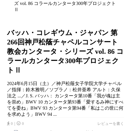
バッハ・コレギウム・ジャパン 第
266回神戸松蔭チャペルコンサート
教会カンタータ・シリーズ vol. 86 コ
ラールカンタータ300年プロジェク
トⅡ
2024年6月15日（土）／神戸松蔭女子学院大学チャペル
／指揮：鈴木雅明／ソプラノ：松井亜希 アルト：久保
法之 ...／J. S. バッハ： カンタータ第10番「我が魂は主
を崇め」BWV 10 カンタータ第93番「愛するみ神にすべ
てを委ね」BWV 93 カンタータ第94番「私はこの世に何
を求めよう」BWV 94 ...
0｜
0
レビューを書く