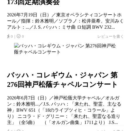
173回定期演奏会
2026年7月19日（日）／東京オペラシティコンサートホ
ール／指揮：鈴木雅明／ソプラノ：松井亜希、安川みく
アルト：...／J. S. バッハ：ミサ曲 ロ短調 BWV 232...
0｜
0
レビューを書く
バッハ・コレギウム・ジャパン 第
276回神戸松蔭チャペルコンサート
2026年6月7日（日）／神戸松蔭大学チャペル／オルガ
ン：鈴木雅明...／J.S. バッハ：「来たれ、聖霊、主なる
神」BWV 651（「18のライプツィヒ・コラール」よ
り） ニコラ・ド・グリニー：「来たれ、聖霊なる造り
主」（全5曲） （「オルガン曲集」1711より） J.S...