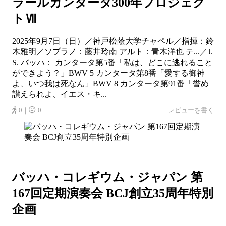
ラールカンタータ300年プロジェク
トⅦ
2025年9月7日（日）／神戸松蔭大学チャペル／指揮：鈴
木雅明／ソプラノ：藤井玲南 アルト：青木洋也 テ...／J.
S. バッハ： カンタータ第5番「私は、どこに逃れること
ができよう？」BWV 5 カンタータ第8番「愛する御神
よ、いつ我は死なん」BWV 8 カンタータ第91番「誉め
讃えられよ、イエス・キ...
0｜
0
レビューを書く
バッハ・コレギウム・ジャパン 第
167回定期演奏会 BCJ創立35周年特別
企画