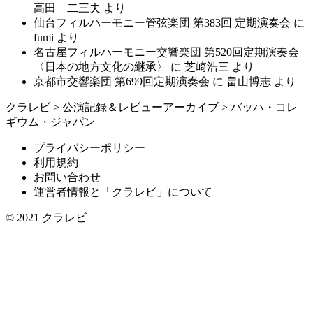
高田 二三夫
より
仙台フィルハーモニー管弦楽団 第383回 定期演奏会
に
fumi
より
名古屋フィルハーモニー交響楽団 第520回定期演奏会
〈日本の地方文化の継承〉
に
芝崎浩三
より
京都市交響楽団 第699回定期演奏会
に
畠山博志
より
クラレビ
>
公演記録＆レビューアーカイブ
>
バッハ・コレ
ギウム・ジャパン
プライバシーポリシー
利用規約
お問い合わせ
運営者情報と「クラレビ」について
© 2021
クラレビ