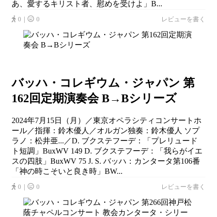
あ、愛するキリスト者、慰めを受けよ」B...
0｜
0
レビューを書く
バッハ・コレギウム・ジャパン 第
162回定期演奏会 B→Bシリーズ
2024年7月15日（月）／東京オペラシティコンサートホ
ール／指揮：鈴木優人／オルガン独奏：鈴木優人 ソプ
ラノ：松井亜...／D. ブクステフーデ：「プレリュード
ト短調」BuxWV 149 D. ブクステフーデ：「我らがイエ
スの四肢」BuxWV 75 J. S. バッハ：カンタータ第106番
「神の時こそいと良き時」BW...
0｜
0
レビューを書く