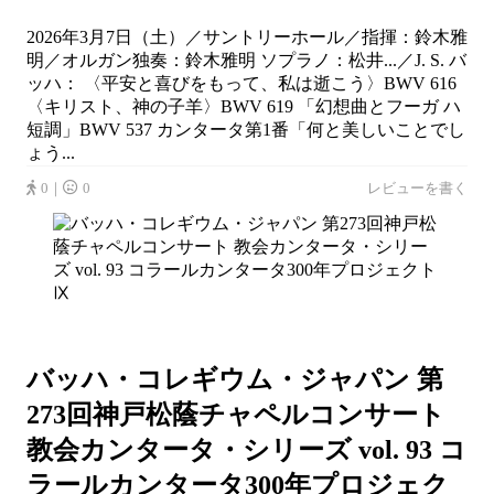
2026年3月7日（土）／サントリーホール／指揮：鈴木雅
明／オルガン独奏：鈴木雅明 ソプラノ：松井...／J. S. バ
ッハ： 〈平安と喜びをもって、私は逝こう〉BWV 616
〈キリスト、神の子羊〉BWV 619 「幻想曲とフーガ ハ
短調」BWV 537 カンタータ第1番「何と美しいことでし
ょう...
0｜
0
レビューを書く
バッハ・コレギウム・ジャパン 第
273回神戸松蔭チャペルコンサート
教会カンタータ・シリーズ vol. 93 コ
ラールカンタータ300年プロジェク