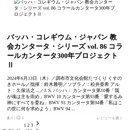
バッハ・コレギウム・ジャパン 教
会カンタータ・シリーズ vol. 86 コラ
ールカンタータ300年プロジェクト
Ⅱ
2024年6月13日（木）／調布市文化会館たづくり くすの
きホール／指揮：鈴木雅明／ソプラノ：松井亜希 アル
ト：久保法之 ...／J. S. バッハ： カンタータ第10番「我
が魂は主を崇め」BWV 10 カンタータ第93番「愛するみ
神にすべてを委ね」BWV 93 カンタータ第94番「私はこ
の世に何を求めよう」BWV 94 ...
0｜
0
レビューを書く
1
2
3