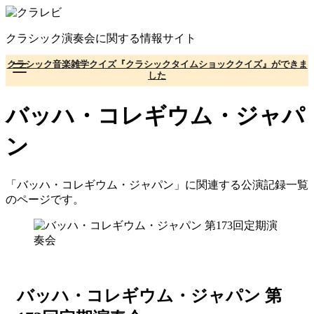
コ
ン
クラシック演奏会に関する情報サイト
テ
ン
クラシック音楽雑学クイズ『クラシックタイムショッククイズ』ができま
ツ
した
へ
移
バッハ・コレギウム・ジャパ
動
ン
「バッハ・コレギウム・ジャパン」に関連する公演記録一覧
のページです。
バッハ・コレギウム・ジャパン 第