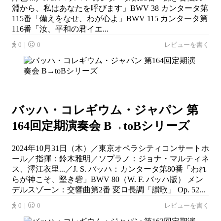
淵から、私はあなたを呼びます」BWV 38 カンタータ第
115番「備えをなせ、わが心よ」BWV 115 カンタータ第
116番「汝、平和の君イエ...
0｜
0
レビューを書く
バッハ・コレギウム・ジャパン 第
164回定期演奏会 B→toBシリーズ
2024年10月31日（木）／東京オペラシティコンサートホ
ール／指揮：鈴木雅明／ソプラノ：ジョナ・マルティネ
ス、澤江衣里...／J. S. バッハ：カンタータ第80番「われ
らが神こそ、堅き砦」BWV 80（W. F. バッハ版） メン
デルスゾーン：交響曲第2番 変ロ長調「讃歌」 Op. 52...
0｜
0
レビューを書く