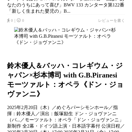
なたのうちにあって喜び」BWV 133 カンタータ第122番
「新しく生まれた嬰児の」B...
0｜
0
レビューを書く
鈴木優人＆バッハ・コレギウム・ジ
ャパン×杉本博司 with G.B.Piranesi
モーツァルト：オペラ《ドン・ジョ
ヴァンニ》
2025年2月20日（木）／めぐろパーシモンホール／指
揮：鈴木優人／演出：飯塚励生 ドン・ジョヴァンニ
（バ...／モーツァルト：オペラ「ドン・ジョヴァンニ」
新制作 全2幕・ドイツ語上演・日本語字幕付 公演日程／