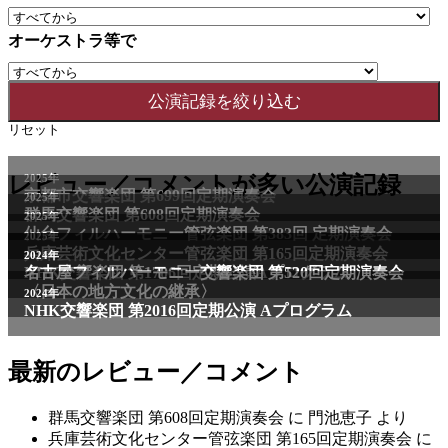
オーケストラ等で
リセット
2025年
レビュー／コメントが多い公演記録
京都市交響楽団 第699回定期演奏会
2025年
群馬交響楽団 第608回定期演奏会
2025年
仙台フィルハーモニー管弦楽団 第383回 定期演奏会
2025年
兵庫芸術文化センター管弦楽団 第165回定期演奏会
2011年
2024年
NHK交響楽団 第1706回定期公演Aプログラム
名古屋フィルハーモニー交響楽団 第520回定期演奏会
〈日本の地方文化の継承〉
2024年
NHK交響楽団 第2016回定期公演 Aプログラム
最新のレビュー／コメント
群馬交響楽団 第608回定期演奏会
に
門池恵子
より
兵庫芸術文化センター管弦楽団 第165回定期演奏会
に