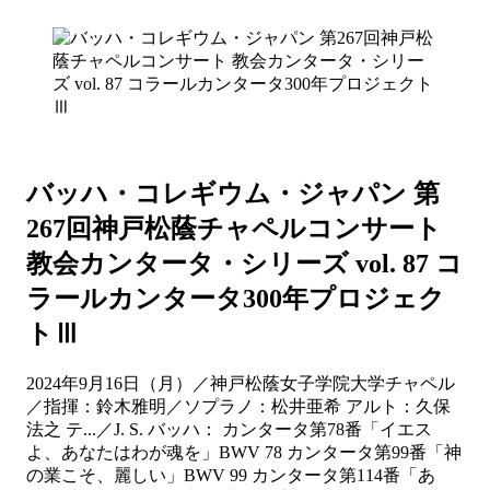
バッハ・コレギウム・ジャパン 第
267回神戸松蔭チャペルコンサート
教会カンタータ・シリーズ vol. 87 コ
ラールカンタータ300年プロジェク
トⅢ
2024年9月16日（月）／神戸松蔭女子学院大学チャペル
／指揮：鈴木雅明／ソプラノ：松井亜希 アルト：久保
法之 テ...／J. S. バッハ： カンタータ第78番「イエス
よ、あなたはわが魂を」BWV 78 カンタータ第99番「神
の業こそ、麗しい」BWV 99 カンタータ第114番「あ