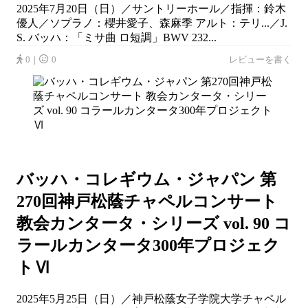
2025年7月20日（日）／サントリーホール／指揮：鈴木
優人／ソプラノ：櫻井愛子、森麻季 アルト：テリ...／J.
S. バッハ：「ミサ曲 ロ短調」BWV 232...
0｜
0
レビューを書く
バッハ・コレギウム・ジャパン 第
270回神戸松蔭チャペルコンサート
教会カンタータ・シリーズ vol. 90 コ
ラールカンタータ300年プロジェク
トⅥ
2025年5月25日（日）／神戸松蔭女子学院大学チャペル