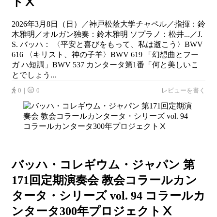
トⅩ
2026年3月8日（日）／神戸松蔭大学チャペル／指揮：鈴
木雅明／オルガン独奏：鈴木雅明 ソプラノ：松井...／J.
S. バッハ： 〈平安と喜びをもって、私は逝こう〉BWV
616 〈キリスト、神の子羊〉BWV 619 「幻想曲とフー
ガ ハ短調」BWV 537 カンタータ第1番「何と美しいこ
とでしょう...
0｜
0
レビューを書く
バッハ・コレギウム・ジャパン 第
171回定期演奏会 教会コラールカン
タータ・シリーズ vol. 94 コラールカ
ンタータ300年プロジェクトⅩ