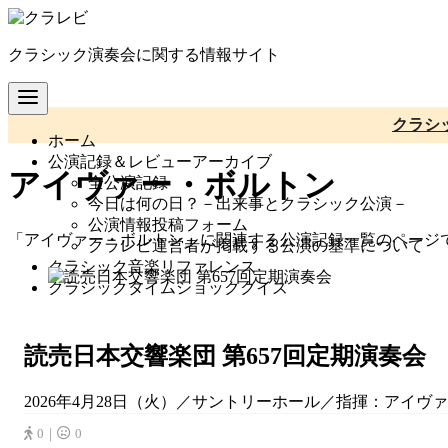
コ
ン
クラシック演奏会に関する情報サイト
テ
ン
ツ
へ
クラシ
ホーム
移
公演記録＆レビューアーカイブ
動
アイヴァー・ボルトン
全公演記録
今日は何の日？－出来事とクラシック公演－
公演情報投稿フォーム
「アイヴァー・ボルトン」に関連する公演記録一覧のページ
クラレビ運営者が掲載する公演の基準について
クラシック音楽リファレンス
クラシックタイムショッククイズ
読売日本交響楽団 第657回定期演奏会
2026年4月28日（火）／サントリーホール／指揮：アイヴァ
0｜
0