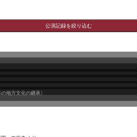
本の地方文化の継承〉