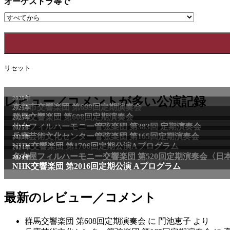
オーケストラ等で
リセット
2025年
レビュー／コメントが多い公演記録
京都市交響楽団 第699回定期演奏会
2025年
群馬交響楽団 第608回定期演奏会
2025年
仙台フィルハーモニー管弦楽団 第383回 定期演奏会
2025年
兵庫芸術文化センター管弦楽団 第165回定期演奏会
2011年
NHK交響楽団 第1706回定期公演Aプログラム
2024年
名古屋フィルハーモニー交響楽団 第520回定期演奏会〈日
2024年
NHK交響楽団 第2016回定期公演 Aプログラム
最新のレビュー／コメント
群馬交響楽団 第608回定期演奏会
に
門池恵子
より