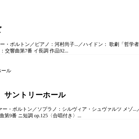
ズ
ヴァー・ボルトン／ピアノ：河村尚子...／ハイドン： 歌劇「哲
交響曲第7番 イ長調 作品92...
 サントリーホール
ヴァー・ボルトン／ソプラノ：シルヴィア・シュヴァルツ メゾ...
番 ニ短調 op.125〈合唱付き〉...