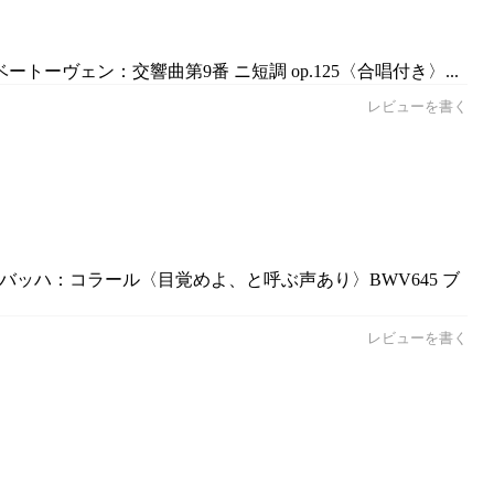
ーヴェン：交響曲第9番 ニ短調 op.125〈合唱付き〉...
レビューを書く
S.バッハ：コラール〈目覚めよ、と呼ぶ声あり〉BWV645 ブ
レビューを書く