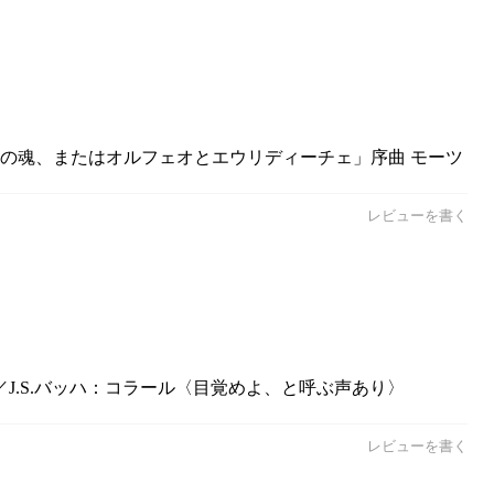
学者の魂、またはオルフェオとエウリディーチェ」序曲 モーツ
レビューを書く
／J.S.バッハ：コラール〈目覚めよ、と呼ぶ声あり〉
レビューを書く