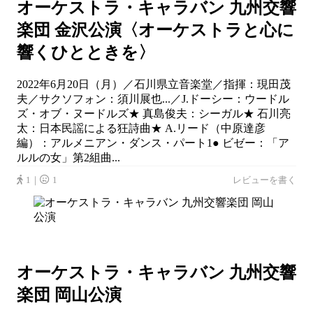
オーケストラ・キャラバン 九州交響
楽団 金沢公演〈オーケストラと心に
響くひとときを〉
2022年6月20日（月）／石川県立音楽堂／指揮：現田茂
夫／サクソフォン：須川展也...／J.ドーシー：ウードル
ズ・オブ・ヌードルズ★ 真島俊夫：シーガル★ 石川亮
太：日本民謡による狂詩曲★ A.リード（中原達彦
編）：アルメニアン・ダンス・パート1● ビゼー：「ア
ルルの女」第2組曲...
1｜
1
レビューを書く
オーケストラ・キャラバン 九州交響
楽団 岡山公演