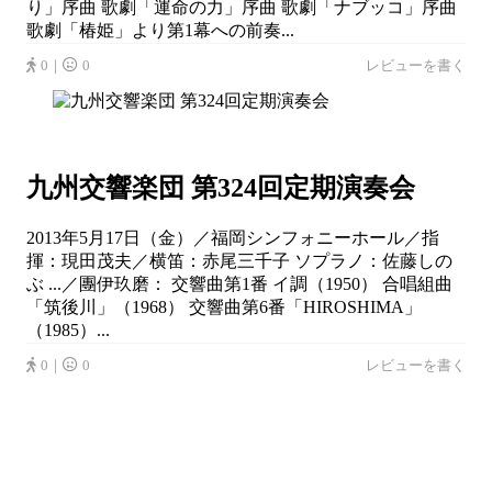
り」序曲 歌劇「運命の力」序曲 歌劇「ナブッコ」序曲
歌劇「椿姫」より第1幕への前奏...
0｜
0
レビューを書く
九州交響楽団 第324回定期演奏会
2013年5月17日（金）／福岡シンフォニーホール／指
揮：現田茂夫／横笛：赤尾三千子 ソプラノ：佐藤しの
ぶ ...／團伊玖磨： 交響曲第1番 イ調（1950） 合唱組曲
「筑後川」（1968） 交響曲第6番「HIROSHIMA」
（1985）...
0｜
0
レビューを書く