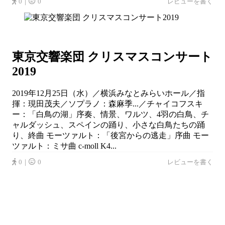
0｜
0
レビューを書く
東京交響楽団 クリスマスコンサート
2019
2019年12月25日（水）／横浜みなとみらいホール／指
揮：現田茂夫／ソプラノ：森麻季...／チャイコフスキ
ー：「白鳥の湖」序奏、情景、ワルツ、4羽の白鳥、チ
ャルダッシュ、スペインの踊り、小さな白鳥たちの踊
り、終曲 モーツァルト：「後宮からの逃走」序曲 モー
ツァルト：ミサ曲 c-moll K4...
0｜
0
レビューを書く