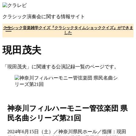
コ
ン
クラシック演奏会に関する情報サイト
テ
ン
クラシック音楽雑学クイズ『クラシックタイムショッククイズ』ができま
ツ
した
へ
移
現田茂夫
動
「現田茂夫」に関連する公演記録一覧のページです。
神奈川フィルハーモニー管弦楽団 県
民名曲シリーズ第21回
2024年6月15日（土）／神奈川県民ホール／指揮：現田