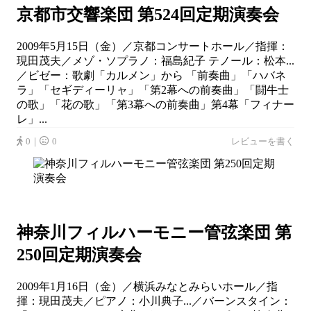
京都市交響楽団 第524回定期演奏会
2009年5月15日（金）／京都コンサートホール／指揮：
現田茂夫／メゾ・ソプラノ：福島紀子 テノール：松本...
／ビゼー：歌劇「カルメン」から 「前奏曲」「ハバネ
ラ」「セギディーリャ」「第2幕への前奏曲」「闘牛士
の歌」「花の歌」「第3幕への前奏曲」第4幕「フィナー
レ」...
0｜
0
レビューを書く
神奈川フィルハーモニー管弦楽団 第
250回定期演奏会
2009年1月16日（金）／横浜みなとみらいホール／指
揮：現田茂夫／ピアノ：小川典子...／バーンスタイン：