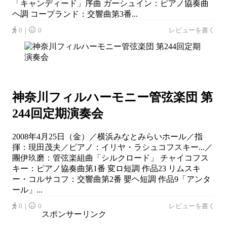
「キャンディード」序曲 ガーシュイン：ピアノ協奏曲
ヘ調 コープランド：交響曲第3番...
0｜
0
レビューを書く
神奈川フィルハーモニー管弦楽団 第
244回定期演奏会
2008年4月25日（金）／横浜みなとみらいホール／指
揮：現田茂夫／ピアノ：イリヤ・ラシュコフスキー...／
團伊玖磨：管弦楽組曲「シルクロード」 チャイコフス
キー：ピアノ協奏曲第1番 変ロ短調 作品23 リムスキ
ー・コルサコフ：交響曲第2番 嬰ヘ短調 作品9「アンタ
ール」...
0｜
0
レビューを書く
スポンサーリンク