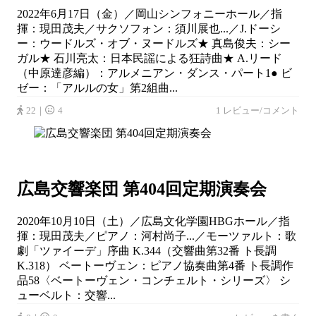
2022年6月17日（金）／岡山シンフォニーホール／指
揮：現田茂夫／サクソフォン：須川展也...／J.ドーシ
ー：ウードルズ・オブ・ヌードルズ★ 真島俊夫：シー
ガル★ 石川亮太：日本民謡による狂詩曲★ A.リード
（中原達彦編）：アルメニアン・ダンス・パート1● ビ
ゼー：「アルルの女」第2組曲...
22｜
4
1 レビュー/コメント
広島交響楽団 第404回定期演奏会
2020年10月10日（土）／広島文化学園HBGホール／指
揮：現田茂夫／ピアノ：河村尚子...／モーツァルト：歌
劇「ツァイーデ」序曲 K.344（交響曲第32番 ト長調
K.318） ベートーヴェン：ピアノ協奏曲第4番 ト長調作
品58〈ベートーヴェン・コンチェルト・シリーズ〉 シ
ューベルト：交響...