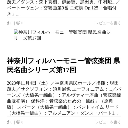
茂夫／ダンス：森下真樹、伊藤奨、黒田勇、中村駿...／
ベートーヴェン：交響曲第9番 ニ短調 Op.125「合唱付
き」...
0｜
0
レビューを書く
神奈川フィルハーモニー管弦楽団 県
民名曲シリーズ第17回
2023年11月4日（土）／神奈川県民ホール／指揮：現田
茂夫／サクソフォン：須川展也 ユーフォニアム：...／バ
ーンズ（大橋晃一編曲）：アルヴァマー序曲（管弦楽編
曲版初演） 保科洋：管弦楽のための「風紋」（原典
版） スパーク（大橋晃一編曲）：パントマイム リード
（大橋晃一編曲）：アルメニアン・ダンス・パート1...
0｜
0
レビューを書く