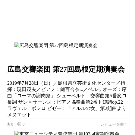
広島交響楽団 第27回島根定期演奏会
2019年7月28日（日）／島根県立芸術文化センター／指
揮：現田茂夫／ピアノ：鐡百合奈...／ベルリオーズ：序
曲「ローマの謝肉祭」 シューベルト：交響曲第5番変ロ
長調 サン＝サーンス：ピアノ協奏曲第2番ト短調op.22
ラヴェル：ボレロ ビゼー：「アルルの女」第2組曲より
メヌエット...
0｜
0
レビューを書く