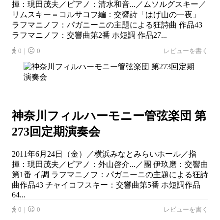
揮：現田茂夫／ピアノ：清水和音...／ムソルグスキー／
リムスキー＝コルサコフ編：交響詩「はげ山の一夜」
ラフマニノフ：パガニーニの主題による狂詩曲 作品43
ラフマニノフ：交響曲第2番 ホ短調 作品27...
0｜
0
レビューを書く
神奈川フィルハーモニー管弦楽団 第
273回定期演奏会
2011年6月24日（金）／横浜みなとみらいホール／指
揮：現田茂夫／ピアノ：外山啓介...／團 伊玖磨：交響曲
第1番 イ調 ラフマニノフ：パガニーニの主題による狂詩
曲作品43 チャイコフスキー：交響曲第5番 ホ短調作品
64...
0｜
0
レビューを書く