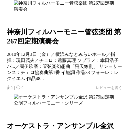
神奈川フィルハーモニー管弦楽団 第
267回定期演奏会
2010年12月3日（金）／横浜みなとみらいホール／指
揮：現田茂夫／チェロ：遠藤真理 ソプラノ：幸田浩子
バ...／團伊玖磨：管弦楽幻想曲「飛天繚乱」 サン＝サー
ンス：チェロ協奏曲第1番 イ短調 作品33 フォーレ：レ
クイエム 作品48...
0｜
0
レビューを書く
オーケストラ・アンサンブル金沢