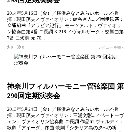
2014年5月16日（金）／横浜みなとみらいホール／指
揮：現田茂夫／ヴァイオリン：﨑谷直人...／團伊玖磨：
交響組曲「アラビア紀行」 モーツァルト：ヴァイオリ
ン協奏曲第4番 ニ長調 K.218 ドヴォルザーク：交響曲第
7番 ニ短調 op.70...
0｜
0
レビューを書く
神奈川フィルハーモニー管弦楽団 第
290回定期演奏会
2013年5月24日（金）／横浜みなとみらいホール／指
揮：現田茂夫／ヴァイオリン：三浦文彰...／ベートーヴ
ェン：ヴァイオリン協奏曲 ニ長調 作品61 ヴェルディ：
歌劇「アイーダ」序曲 歌劇「シチリア島の夕べの祈