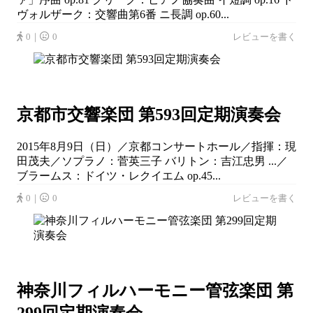
ヴォルザーク：交響曲第6番 ニ長調 op.60...
0｜
0
レビューを書く
京都市交響楽団 第593回定期演奏会
2015年8月9日（日）／京都コンサートホール／指揮：現
田茂夫／ソプラノ：菅英三子 バリトン：吉江忠男 ...／
ブラームス：ドイツ・レクイエム op.45...
0｜
0
レビューを書く
神奈川フィルハーモニー管弦楽団 第
299回定期演奏会