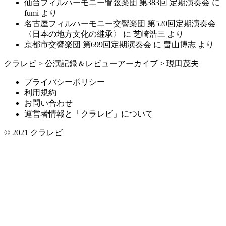
仙台フィルハーモニー管弦楽団 第383回 定期演奏会
に
fumi
より
名古屋フィルハーモニー交響楽団 第520回定期演奏会
〈日本の地方文化の継承〉
に
芝崎浩三
より
京都市交響楽団 第699回定期演奏会
に
畠山博志
より
クラレビ
>
公演記録＆レビューアーカイブ
>
現田茂夫
プライバシーポリシー
利用規約
お問い合わせ
運営者情報と「クラレビ」について
© 2021
クラレビ