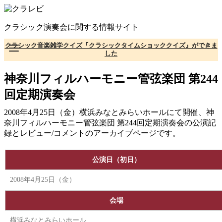
コ
ン
クラシック演奏会に関する情報サイト
テ
ン
クラシック音楽雑学クイズ『クラシックタイムショッククイズ』ができま
ツ
した
へ
移
神奈川フィルハーモニー管弦楽団 第244
動
回定期演奏会
2008年4月25日（金）横浜みなとみらいホールにて開催、神
奈川フィルハーモニー管弦楽団 第244回定期演奏会の公演記
録とレビュー/コメントのアーカイブページです。
公演日（初日）
2008年4月25日（金）
会場
横浜みなとみらいホール