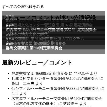
すべての公演記録をみる
2025年
レビュー／コメントが多い公演記録
仙台フィルハーモニー管弦楽団 第383回 定期演奏会
2025年
兵庫芸術文化センター管弦楽団 第165回定期演奏会
2011年
2024年
NHK交響楽団 第1706回定期公演Aプログラム
名古屋フィルハーモニー交響楽団 第520回定期演奏会
〈日本の地方文化の継承〉
2024年
NHK交響楽団 第2016回定期公演 Aプログラム
2025年
京都市交響楽団 第699回定期演奏会
2025年
群馬交響楽団 第608回定期演奏会
最新のレビュー／コメント
群馬交響楽団 第608回定期演奏会
に
門池恵子
より
兵庫芸術文化センター管弦楽団 第165回定期演奏会
に
高田 二三夫
より
仙台フィルハーモニー管弦楽団 第383回 定期演奏会
に
fumi
より
名古屋フィルハーモニー交響楽団 第520回定期演奏会
〈日本の地方文化の継承〉
に
芝崎浩三
より