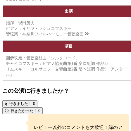
出演
指揮：現田茂夫
ピアノ：イリヤ・ラシュコフスキー
管弦楽：
神奈川フィルハーモニー管弦楽団
演目
團伊玖磨：管弦楽組曲「シルクロード」
チャイコフスキー：ピアノ協奏曲第1番 変ロ短調 作品23
リムスキー・コルサコフ：交響曲第2番 嬰ヘ短調 作品9「アンター
ル」
この公演に行きましたか？
行きました！
0
行きたかった！
0
レビュー以外のコメントも大歓迎！緑のア