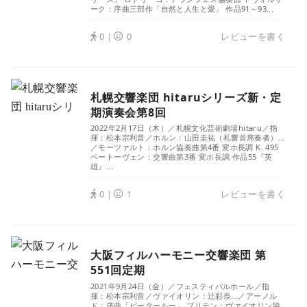
ーク：序曲三部作「自然と人生と愛」 作品91～93...
0｜
0
レビューを書く
札幌交響楽団 hitaruシリーズ新・定
期演奏会第8回
2022年2月17日（木）／札幌文化芸術劇場hitaru／指
揮：松本宗利音／ホルン：山田圭祐（札響首席奏者）...
／モーツァルト：ホルン協奏曲第4番 変ホ長調 K. 495
ベートーヴェン：交響曲第3番 変ホ長調 作品55『英
雄』...
0｜
1
レビューを書く
大阪フィルハーモニー交響楽団 第
551回定期
2021年9月24日（金）／フェスティバルホール／指
揮：松本宗利音／ヴァイオリン：辻彩奈...／アーノル
ド：序曲「ピータールー」 ブリテン：ヴァイオリン協