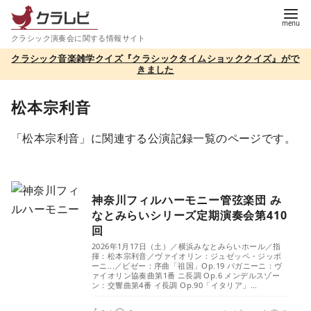
コ
ン
クラシック演奏会に関する情報サイト
テ
クラシック音楽雑学クイズ『クラシックタイムショッククイズ』がで
ン
きました
ツ
へ
松本宗利音
移
「松本宗利音」に関連する公演記録一覧のページです。
動
神奈川フィルハーモニー管弦楽団 み
なとみらいシリーズ定期演奏会第410
回
2026年1月17日（土）／横浜みなとみらいホール／指
揮：松本宗利音／ヴァイオリン：ジュゼッペ・ジッボ
ーニ...／ビゼー：序曲「祖国」Op.19 パガニーニ：ヴ
ァイオリン協奏曲第1番 ニ長調 Op.6 メンデルスゾー
ン：交響曲第4番 イ長調 Op.90「イタリア」...