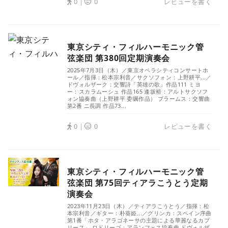
0｜
0
レビューを書く
東京シティ・フィルハーモニック管
弦楽団 第380回定期演奏会
2025年7月3日（木）／東京オペラシティコンサートホ
ール／指揮：松本宗利音／サクソフォン：上野耕平...／
ドヴォルザーク：交響詩「英雄の歌」作品111 ミヨ
ー：スカラムーシュ 作品165 逢坂裕：アルトサクソフ
ォン協奏曲（上野耕平 委嘱作品） ブラームス：交響曲
第2番 ニ長調 作品73...
0｜
0
レビューを書く
東京シティ・フィルハーモニック管
弦楽団 第75回ティアラこうとう定期
演奏会
2023年11月23日（木）／ティアラこうとう／指揮：松
本宗利音／ギター：朴葵姫...／グリンカ：スペイン序曲
第1番「ホタ・アラゴネーサの主題による華麗なるカプ
リース」 ロドリーゴ：アランフェス協奏曲 ドヴォルザ