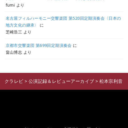
fumi
より
名古屋フィルハーモニー交響楽団 第520回定期演奏会〈日本の
地方文化の継承〉
に
芝崎浩三
より
京都市交響楽団 第699回定期演奏会
に
畠山博志
より
クラレビ
>
公演記録＆レビューアーカイブ
>
松本宗利音