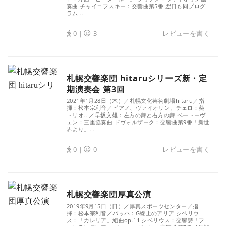
奏曲 チャイコフスキー：交響曲第5番 翌日も同プログ
ラム...
0｜
3
レビューを書く
札幌交響楽団 hitaruシリーズ新・定
期演奏会 第3回
2021年1月28日（木）／札幌文化芸術劇場hitaru／指
揮：松本宗利音／ピアノ、ヴァイオリン、チェロ：葵
トリオ...／早坂文雄：左方の舞と右方の舞 ベートーヴ
ェン：三重協奏曲 ドヴォルザーク：交響曲第9番「新世
界より」...
0｜
0
レビューを書く
札幌交響楽団厚真公演
2019年9月15日（日）／厚真スポーツセンター／指
揮：松本宗利音／バッハ：G線上のアリア シベリウ
ス：「カレリア」組曲op.11 シベリウス：交響詩「フ