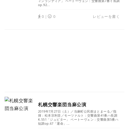
ィンランディア」 ベートーヴェン：交響曲第7番イ長調
op.92...
0｜
0
レビューを書く
札幌交響楽団当麻公演
2019年7月27日（土）／当麻町公民館まとまーる／指
揮：松本宗利音／モーツァルト：交響曲第41番ハ長調
K.551「ジュピター」 ベートーヴェン：交響曲第5番ハ
短調op.67「運命」...