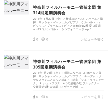
神奈川フィルハーモニー管弦楽団 第
314回定期演奏会
2015年11月27日（金）／横浜みなとみらいホール／指
揮：サッシャ・ゲッツェル／ピアノ：ゲルハルト・オ
ピッツ...／ブラームス：ピアノ協奏曲第2番 変ロ長調
op.83 コルンゴルト：シンフォニエッタ op.5...
0｜
0
レビューを書く
神奈川フィルハーモニー管弦楽団 第
305回定期演奏会
2015年1月24日（土）／横浜みなとみらいホール／指
揮：サッシャ・ゲッツェル／ソプラノ：チーデム・ソ
ヤルスラン...／コルンゴルト：組曲「シュトラウシアー
ナ」 R. シュトラウス：4つの最後の歌 ブルックナー：
交響曲第9番 ニ短調（ノヴァーク版）...
0｜
0
レビューを書く