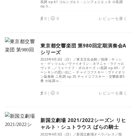
長調 op.61 コルンゴルト：シンフォニエッタ ロ長調
op.5...
0｜
0
レビューを書く
東京都交響楽団 第980回定期演奏会A
シリーズ
2023年9月3日（日）／東京文化会館／指揮：サッシ
ャ・ゲッツェル／ヴァイオリン：ネマニャ・ラドゥロ
ヴィチ...／リャードフ：ポロネーズ ハ長調 op.49－プ
ーシキンの思い出に－ チャイコフスキー：ヴァイオリ
ン協奏曲 ニ長調 op.35 チャイコフスキー：交響曲第5
番 ホ短調 o...
0｜
0
レビューを書く
新国立劇場 2021/2022シーズン リヒ
ャルト・シュトラウス ばらの騎士
2022年4月3日（日）／新国立劇場オペラパレス／指