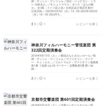
揮：サッシャ・ゲッツェル／演出：ジョナサン・ミラ
ー 元帥夫人...／R.シュトラウス：オペラ「ばらの騎
士」 全3幕〈ドイツ語上演／日本語及び英語字幕付〉
公演日程／ 2022年4月3日（日）14：00 2022年4月6日
（水）18：00 2022年4...
0｜
1
レビューを書く
神奈川フィルハーモニー管弦楽団 第
322回定期演奏会
2016年9月17日（土）／横浜みなとみらいホール／指
揮：サッシャ・ゲッツェル／ヴァイオリン：ライナ
ー・キュッヒル...／ゴルトマルク：ヴァイオリン協奏曲
第1番 イ短調 op.28 マーラー：交響曲第5番 嬰ハ短
調...
0｜
0
レビューを書く
京都市交響楽団 第601回定期演奏会
2016年5月21日（土）／京都コンサートホール／指