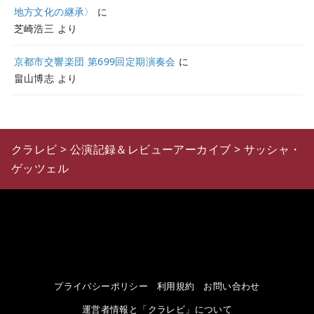
地方文化の継承〉
に
芝崎浩三
より
京都市交響楽団 第699回定期演奏会
に
畠山博志
より
クラレビ
>
公演記録＆レビューアーカイブ
>
サッシャ・
ゲッツェル
プライバシーポリシー
利用規約
お問い合わせ
運営者情報と「クラレビ」について