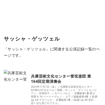
サッシャ・ゲッツェル
「サッシャ・ゲッツェル」に関連する公演記録一覧のペ
ージです。
兵庫芸術文化センター管弦楽団 第
164回定期演奏会
2025年11月7日（金）／兵庫県立芸術文化センター
KOBELCO大ホール／指揮：サッシャ・ゲッツェル／ピ
アノ：河村尚子...／モーツァルト： 交響曲第1番 変ホ
長調 K.16 ベートーヴェン： ピアノ協奏曲第4番 ト長調
op.58 ブラームス： 交響曲第1番 ハ短調 op.68 翌日・
翌々日も同プログラム...