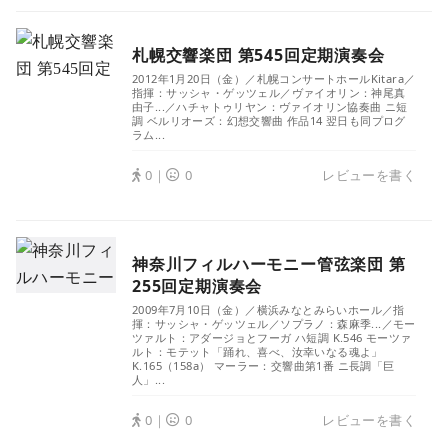
札幌交響楽団 第545回定期演奏会
2012年1月20日（金）／札幌コンサートホールKitara／
指揮：サッシャ・ゲッツェル／ヴァイオリン：神尾真
由子...／ハチャトゥリヤン：ヴァイオリン協奏曲 ニ短
調 ベルリオーズ：幻想交響曲 作品14 翌日も同プログ
ラム...
0｜
0
レビューを書く
神奈川フィルハーモニー管弦楽団 第
255回定期演奏会
2009年7月10日（金）／横浜みなとみらいホール／指
揮：サッシャ・ゲッツェル／ソプラノ：森麻季...／モー
ツァルト：アダージョとフーガ ハ短調 K.546 モーツァ
ルト：モテット「踊れ、喜べ、汝幸いなる魂よ」
K.165（158a） マーラー：交響曲第1番 ニ長調「巨
人」...
0｜
0
レビューを書く