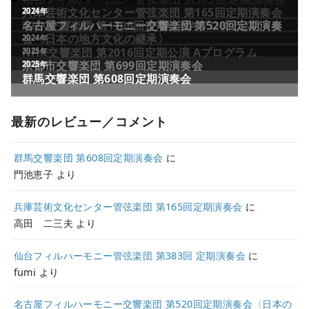
最新のレビュー／コメント
群馬交響楽団 第608回定期演奏会
に
門池恵子
より
兵庫芸術文化センター管弦楽団 第165回定期演奏会
に
高田 二三夫
より
仙台フィルハーモニー管弦楽団 第383回 定期演奏会
に
fumi
より
名古屋フィルハーモニー交響楽団 第520回定期演奏会〈日本の