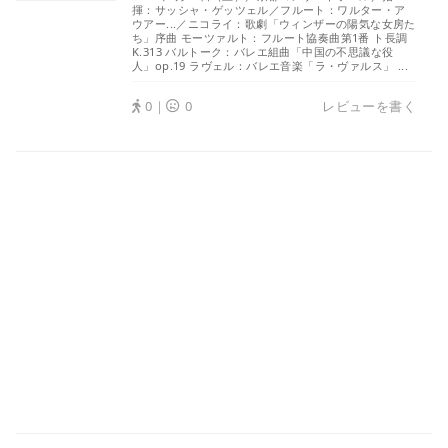
揮：サッシャ・ゲッツェル／フルート：ワルター・ア
ウアー...／ニコライ：歌劇「ウィンザーの陽気な女房た
ち」序曲 モーツァルト：フルート協奏曲第1番 ト長調
K.313 バルトーク：バレエ組曲「中国の不思議な役
人」op.19 ラヴェル：バレエ音楽「ラ・ヴァルス」 ...
0｜
0
レビューを書く