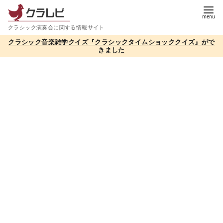
コ
ン
クラシック演奏会に関する情報サイト
テ
クラシック音楽雑学クイズ『クラシックタイムショッククイズ』がで
ン
きました
ツ
へ
移
動