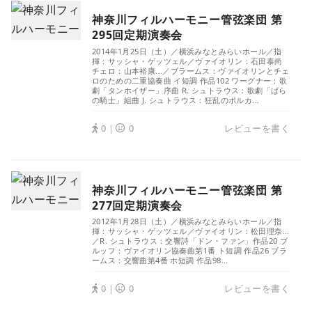
神奈川フィルハーモニー管弦楽団 第
295回定期演奏会
2014年1月25日（土）／横浜みなとみらいホール／指
揮：サッシャ・ゲッツェル／ヴァイオリン：石田泰尚
チェロ：山本裕康...／ブラームス：ヴァイオリンとチェ
ロのための二重協奏曲 イ短調 作品102 ワーグナー：歌
劇「タンホイザー」序曲 R. シュトラウス：歌劇「ばら
の騎士」組曲 J. シュトラウス：狂乱のポルカ...
0｜
0
レビューを書く
神奈川フィルハーモニー管弦楽団 第
277回定期演奏会
2012年1月28日（土）／横浜みなとみらいホール／指
揮：サッシャ・ゲッツェル／ヴァイオリン：松田理奈...
／R. シュトラウス：交響詩「ドン・ファン」作品20 ブ
ルッフ：ヴァイオリン協奏曲第1番 ト短調 作品26 ブラ
ームス：交響曲第4番 ホ短調 作品98...
0｜
0
レビューを書く