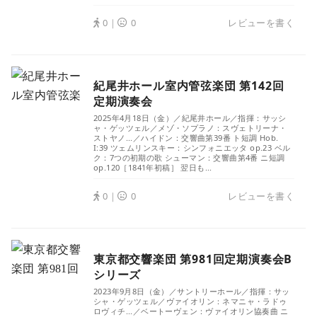
0｜
0
レビューを書く
紀尾井ホール室内管弦楽団 第142回
定期演奏会
2025年4月18日（金）／紀尾井ホール／指揮：サッシ
ャ・ゲッツェル／メゾ・ソプラノ：スヴェトリーナ・
ストヤノ...／ハイドン：交響曲第39番 ト短調 Hob.
I:39 ツェムリンスキー：シンフォニエッタ op.23 ベル
ク：7つの初期の歌 シューマン：交響曲第4番 ニ短調
op.120［1841年初稿］ 翌日も...
0｜
0
レビューを書く
東京都交響楽団 第981回定期演奏会B
シリーズ
2023年9月8日（金）／サントリーホール／指揮：サッ
シャ・ゲッツェル／ヴァイオリン：ネマニャ・ラドゥ
ロヴィチ...／ベートーヴェン：ヴァイオリン協奏曲 ニ