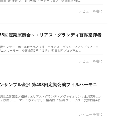
1番 藤倉 大：Entwine ベートーヴェン：交響曲第7番...
レビューを書く
668回定期演奏会～エリアス・グランディ首席指揮者
／札幌コンサートホールkitara／指揮：エリアス・グランディ／ソプラノ：マ
...／マーラー：交響曲第2番「復活」 翌日も同プログラム...
レビューを書く
ンサンブル金沢 第488回定期公演フィルハーモニ
／石川県立音楽堂／指揮：エリアス・グランディ／ヴァイオリン：金川真弓...／
」序曲 シューマン：ヴァイオリン協奏曲 ニ短調 ブラームス：交響曲第4番
レビューを書く