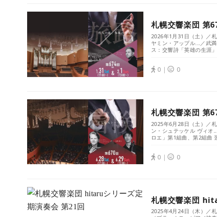
札幌交響楽団 第6
2026年1月31日（土）
ヤミン・アップル...／武
ス：交響詩「英雄の生涯」 
0｜
0
札幌交響楽団 第6
2025年6月28日（土）
ン・シュテッケル ヴィオ.
ロエ」第1組曲、第2組曲 
0｜
0
札幌交響楽団 hi
2025年4月24日（木）／