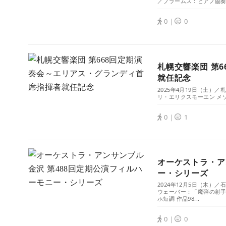
／ブラームス：ピアノ協奏曲第
0｜
0
札幌交響楽団 第
就任記念
2025年4月19日（土）
リ・エリクスモーエン メゾ
0｜
1
オーケストラ・ア
ー・シリーズ
2024年12月5日（木）
ウェーバー：「魔弾の射手
ホ短調 作品98...
0｜
0