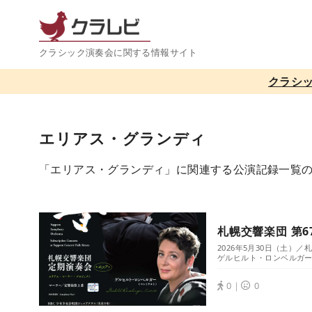
コ
ン
テ
クラシック演奏会に関する情報サイト
ン
クラシ
ツ
へ
移
エリアス・グランディ
動
「エリアス・グランディ」に関連する公演記録一覧
札幌交響楽団 第6
2026年5月30日（土）
ゲルヒルト・ロンベルガー 
0｜
0