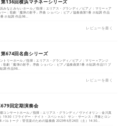
 第136回横浜マチネーシリーズ
）／横浜みなとみらいホール／指揮：エリアス・グランディ／ピアノ：マリー＝ア
ーバー：歌劇「魔弾の射手」序曲 ショパン：ピアノ協奏曲第1番 ホ短調 作品
 ホ短調 作品98...
レビューを書く
 第674回名曲シリーズ
）／サントリーホール／指揮：エリアス・グランディ／ピアノ：マリー＝アンジ
ー：歌劇「魔弾の射手」序曲 ショパン：ピアノ協奏曲第1番 ホ短調 作品11 ブ
 作品98...
レビューを書く
679回定期演奏会
）／京都コンサートホール／指揮：エリアス・グランディ／ヴァイオリン：金川真
日（金）19:30《フライデー・ナイト・スペシャル》 サン・サーンス：序奏とロン
 バルトーク：管弦楽のための協奏曲 2023年6月24日（土）14:30...