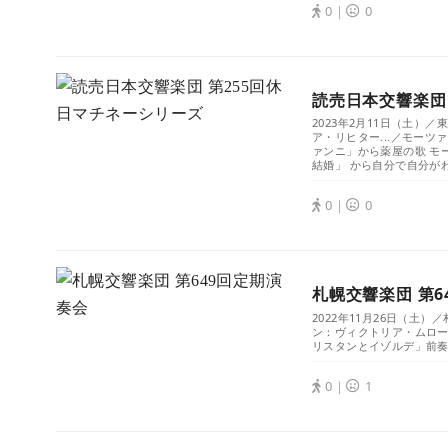
0｜
0
読売日本交響楽団
2023年2月11日（土
ア・リヒター...／モー
ァンニ」から薬屋の歌 モ
結婚」 から自分で自分がわ.
0｜
0
札幌交響楽団 第6
2022年11月26日（土
ン：ヴィクトリア・ムロー
リスタンとイゾルデ」前奏曲
0｜
1