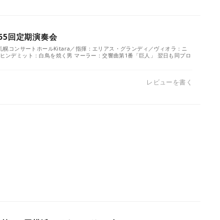
65回定期演奏会
）／札幌コンサートホールKitara／指揮：エリアス・グランディ／ヴィオラ：ニ
.／ヒンデミット：白鳥を焼く男 マーラー：交響曲第1番「巨人」 翌日も同プロ
レビューを書く