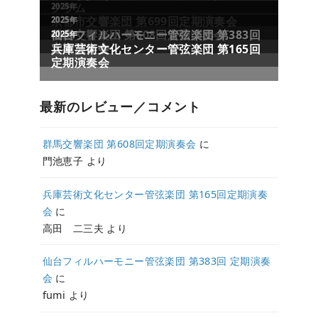
最新のレビュー／コメント
群馬交響楽団 第608回定期演奏会
に
門池恵子
より
兵庫芸術文化センター管弦楽団 第165回定期演奏
会
に
高田 二三夫
より
仙台フィルハーモニー管弦楽団 第383回 定期演奏
会
に
fumi
より