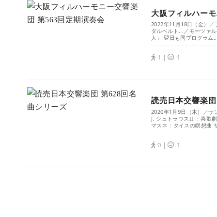
大阪フィルハーモ
2022年11月18日（
ダルベルト...／モーツァル
人」 翌日も同プログラム..
1｜
1
読売日本交響楽団
2020年1月9日（木）／
J. シュトラウスII ：
マスネ：タイスの瞑想曲 サ
0｜
1