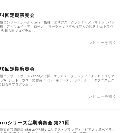
74回定期演奏会
／札幌コンサートホールKitara／指揮：エリアス・グランディ／バリトン：ベン
満徹：ア・ウェイ・ア・ローンⅡ マーラー：さすらう若人の歌 R.シュトラウ
翌日も同プログラム...
レビューを書く
70回定期演奏会
／札幌コンサートホールkitara／指揮：エリアス・グランディ／チェロ：ユリア
..／R. シュトラウス：交響詩「ドン・キホーテ」 ラヴェル：「ダフニスとク
翌日も同プログラム...
レビューを書く
taruシリーズ定期演奏会 第21回
札幌文化芸術劇場hitaru／指揮：エリアス・グランディ／ピアノ：清水和音...