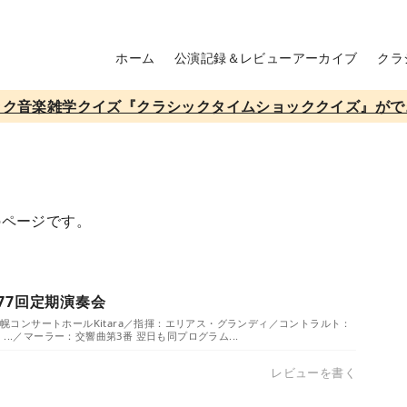
ホーム
公演記録＆レビューアーカイブ
クラ
ック音楽雑学クイズ『クラシックタイムショッククイズ』がで
のページです。
77回定期演奏会
／札幌コンサートホールKitara／指揮：エリアス・グランディ／コントラルト：
...／マーラー：交響曲第3番 翌日も同プログラム...
レビューを書く