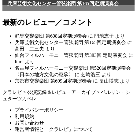
最新のレビュー／コメント
群馬交響楽団 第608回定期演奏会
に
門池恵子
より
兵庫芸術文化センター管弦楽団 第165回定期演奏会
に
高田 二三夫
より
仙台フィルハーモニー管弦楽団 第383回 定期演奏会
に
fumi
より
名古屋フィルハーモニー交響楽団 第520回定期演奏会
〈日本の地方文化の継承〉
に
芝崎浩三
より
京都市交響楽団 第699回定期演奏会
に
畠山博志
より
クラレビ
>
公演記録＆レビューアーカイブ
>
ベルリン・シ
ュターツカペレ
プライバシーポリシー
利用規約
お問い合わせ
運営者情報と「クラレビ」について