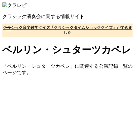
コ
ン
クラシック演奏会に関する情報サイト
テ
ン
クラシック音楽雑学クイズ『クラシックタイムショッククイズ』ができま
ツ
した
へ
移
ベルリン・シュターツカペレ
動
「ベルリン・シュターツカペレ」に関連する公演記録一覧の
ページです。