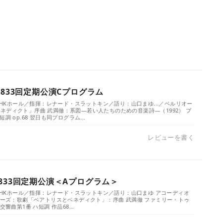
1833回定期公演Cプログラム
／NHKホール／指揮：レナード・スラットキン／語り：山口まゆ...／ベルリオー
ネディクト」序曲 武満徹：系図―若い人たちのための音楽詩―（1992） ブ
調 op.68 翌日も同プログラム...
レビューを書く
833回定期公演＜Aプログラム＞
／NHKホール／指揮：レナード・スラットキン／語り：山口まゆ アコーディオ
リオーズ：歌劇「ベアトリスとベネディクト」：序曲 武満徹 ファミリー・トゥ
響曲第1番 ハ短調 作品68...