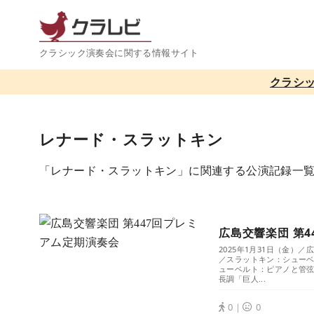
コ
ン
テ
クラシック演奏会に関する情報サイト
ン
クラシ
ツ
へ
移
レナード・スラットキン
動
「レナード・スラットキン」に関連する公演記録一
広島交響楽団 第
2025年1月31日（金）
／スラットキン：シューベ
ューベルト：ピアノと管弦
長調「巨人...
0｜
0