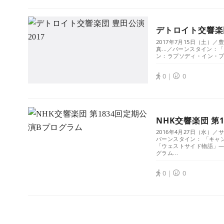
デトロイト交響楽団
2017年7月15日（土
真...／バーンスタイン
ン：ラプソディ・イン・ブル
0｜
0
NHK交響楽団 第
2016年4月27日（水）
バーンスタイン： 「キャ
「ウェストサイド物語」―
グラム...
0｜
0