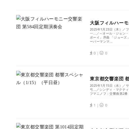
大阪フィルハーモ
2025年1月23日（木
一...／～オール・ジョン
ボーイ」序曲 「ジョーズ
ーパーマンマ...
0｜
0
東京都交響楽団 
2025年1月15日（水
弓...／シンディ・マクテ
フマニノフ：交響曲第2番 ホ短
1｜
0