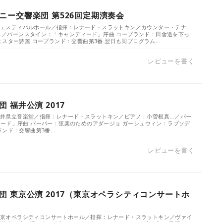
ニー交響楽団 第526回定期演奏会
）／フェスティバルホール／指揮：レナード・スラットキン／カウンター・テナ
...／バーンスタイン：「キャンディード」序曲 コープランド：田舎道を下っ
スター詩篇 コープランド：交響曲第3番 翌日も同プログラム...
レビューを書く
 福井公演 2017
／福井県立音楽堂／指揮：レナード・スラットキン／ピアノ：小曽根真...／バー
ード」序曲 バーバー：弦楽のためのアダージョ ガーシュウィン：ラプソデ
ンド：交響曲第3番...
レビューを書く
団 東京公演 2017（東京オペラシティコンサートホ
）／東京オペラシティコンサートホール／指揮：レナード・スラットキン／ヴァイ