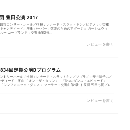
 豊田公演 2017
）／豊田市コンサートホール／指揮：レナード・スラットキン／ピアノ：小曽根
：「キャンディード」序曲 バーバー：弦楽のためのアダージョ ガーシュウィ
ー コープランド：交響曲第3番...
レビューを書く
1834回定期公演Bプログラム
／サントリーホール／指揮：レナード・スラットキン／ソプラノ：安井陽子...／
ンディード」序曲 「オン・ザ・タウン」―「3つのダンス・エピソード」
「シンフォニック・ダンス」 マーラー：交響曲第4番 ト長調 翌日も同プロ
レビューを書く