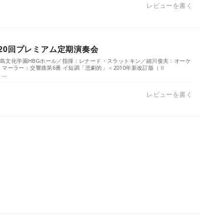
レビューを書く
420回プレミアム定期演奏会
）／広島文化学園HBGホール／指揮：レナード・スラットキン／細川俊夫：オーケ
 マーラー：交響曲第6番 イ短調「悲劇的」＜2010年新改訂版（Ⅱ
...
レビューを書く