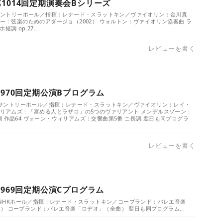
1014回定期演奏会Bシリーズ
）／サントリーホール／指揮：レナード・スラットキン／ヴァイオリン：金川真
ィー：弦楽のためのアダージョ（2002） ウォルトン：ヴァイオリン協奏曲 ラ
調 op.27...
レビューを書く
1970回定期公演Bプログラム
水）／サントリーホール／指揮：レナード・スラットキン／ヴァイオリン：レイ・
ウィリアムズ：「富める人とラザロ」の5つのヴァリアント メンデルスゾーン：
 作品64 ヴォーン・ウィリアムズ：交響曲第5番 ニ長調 翌日も同プログラ
レビューを書く
1969回定期公演Cプログラム
）／NHKホール／指揮：レナード・スラットキン／コープランド：バレエ音楽
） コープランド：バレエ音楽「ロデオ」（全曲） 翌日も同プログラム...