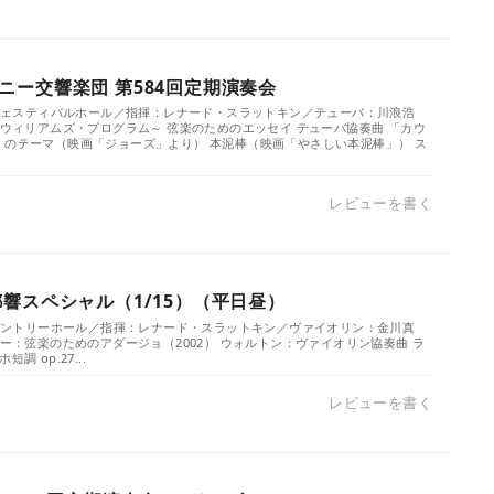
ニー交響楽団 第584回定期演奏会
）／フェスティバルホール／指揮：レナード・スラットキン／テューバ：川浪浩
・ウィリアムズ・プログラム～ 弦楽のためのエッセイ テューバ協奏曲 「カウ
」のテーマ（映画「ジョーズ」より） 本泥棒（映画「やさしい本泥棒」） ス
レビューを書く
都響スペシャル（1/15）（平日昼）
）／サントリーホール／指揮：レナード・スラットキン／ヴァイオリン：金川真
ィー：弦楽のためのアダージョ（2002） ウォルトン：ヴァイオリン協奏曲 ラ
調 op.27...
レビューを書く