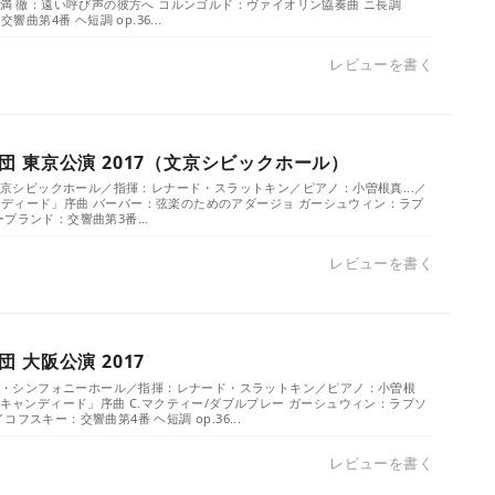
武満 徹：遠い呼び声の彼方へ コルンゴルド：ヴァイオリン協奏曲 ニ長調
響曲第4番 ヘ短調 op.36...
レビューを書く
 東京公演 2017（文京シビックホール）
／文京シビックホール／指揮：レナード・スラットキン／ピアノ：小曽根真...／
ディード」序曲 バーバー：弦楽のためのアダージョ ガーシュウィン：ラプ
プランド：交響曲第3番...
レビューを書く
 大阪公演 2017
）／ザ・シンフォニーホール／指揮：レナード・スラットキン／ピアノ：小曽根
「キャンディード」序曲 C.マクティー/ダブルプレー ガーシュウィン：ラプソ
フスキー：交響曲第4番 ヘ短調 op.36...
レビューを書く