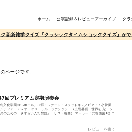
ホーム
公演記録＆レビューアーカイブ
クラ
ック音楽雑学クイズ『クラシックタイムショッククイズ』がで
覧のページです。
447回プレミアム定期演奏会
／広島文化学園HBGホール／指揮：レナード・スラットキン／ピアノ：小菅優...
ルティアーデ – オーケストラル・ファンタジー（広響委嘱・世界初演） シ
楽のための「さすらい人幻想曲」（リスト編曲） マーラー：交響曲第1番 ニ
レビューを書く