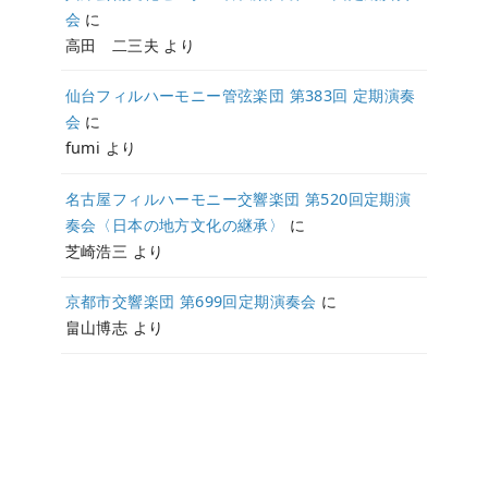
会
に
高田 二三夫
より
仙台フィルハーモニー管弦楽団 第383回 定期演奏
会
に
fumi
より
名古屋フィルハーモニー交響楽団 第520回定期演
奏会〈日本の地方文化の継承〉
に
芝崎浩三
より
京都市交響楽団 第699回定期演奏会
に
畠山博志
より