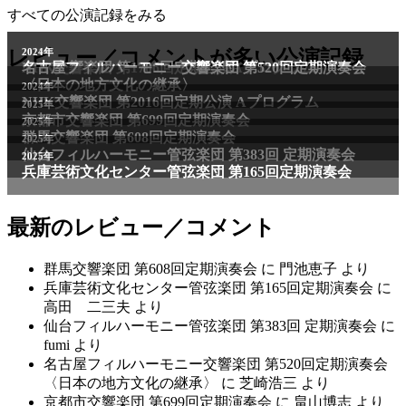
すべての公演記録をみる
2011年
レビュー／コメントが多い公演記録
2024年
NHK交響楽団 第1706回定期公演Aプログラム
名古屋フィルハーモニー交響楽団 第520回定期演奏会
〈日本の地方文化の継承〉
2024年
NHK交響楽団 第2016回定期公演 Aプログラム
2025年
京都市交響楽団 第699回定期演奏会
2025年
群馬交響楽団 第608回定期演奏会
2025年
仙台フィルハーモニー管弦楽団 第383回 定期演奏会
2025年
兵庫芸術文化センター管弦楽団 第165回定期演奏会
最新のレビュー／コメント
群馬交響楽団 第608回定期演奏会
に
門池恵子
より
兵庫芸術文化センター管弦楽団 第165回定期演奏会
に
高田 二三夫
より
仙台フィルハーモニー管弦楽団 第383回 定期演奏会
に
fumi
より
名古屋フィルハーモニー交響楽団 第520回定期演奏会
〈日本の地方文化の継承〉
に
芝崎浩三
より
京都市交響楽団 第699回定期演奏会
に
畠山博志
より