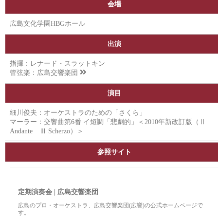
会場
広島文化学園HBGホール
出演
指揮：レナード・スラットキン
管弦楽：
広島交響楽団
演目
細川俊夫：オーケストラのための「さくら」
マーラー：交響曲第6番 イ短調「悲劇的」＜2010年新改訂版（Ⅱ
Andante Ⅲ Scherzo）＞
参照サイト
定期演奏会 | 広島交響楽団
広島のプロ・オーケストラ、広島交響楽団(広響)の公式ホームページで
す。