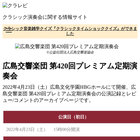
コ
ン
クラシック演奏会に関する情報サイト
テ
ン
クラシック音楽雑学クイズ『クラシックタイムショッククイズ』ができま
ツ
した
へ
移
動
©公益社団法人広島交響楽協会
広島交響楽団 第420回プレミアム定期演
奏会
2022年4月23日（土）広島文化学園HBGホールにて開催、広
島交響楽団 第420回プレミアム定期演奏会の公演記録とレビ
ュー/コメントのアーカイブページです。
公演日（初日）
2022年4月23日（土） 15時00分開演