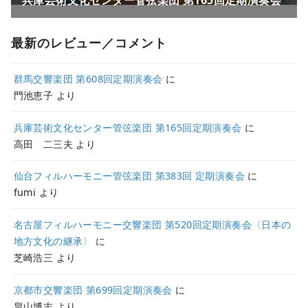
最新のレビュー／コメント
群馬交響楽団 第608回定期演奏会
に
門池恵子
より
兵庫芸術文化センター管弦楽団 第165回定期演奏会
に
高田 二三夫
より
仙台フィルハーモニー管弦楽団 第383回 定期演奏会
に
fumi
より
名古屋フィルハーモニー交響楽団 第520回定期演奏会〈日本の
地方文化の継承〉
に
芝崎浩三
より
京都市交響楽団 第699回定期演奏会
に
畠山博志
より