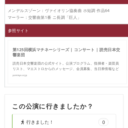
メンデルスゾーン：ヴァイオリン協奏曲 ホ短調 作品64
マーラー：交響曲第1番 ニ長調「巨人」
参照サイト
第125回横浜マチネーシリーズ | コンサート | 読売日本交
響楽団
読売日本交響楽団の公式サイト。公演プログラム、指揮者・楽団員
リスト、マエストロからのメッセージ、会員募集、当日券情報など
yomikyo.or.jp
この公演に行きましたか？
行きました！
0