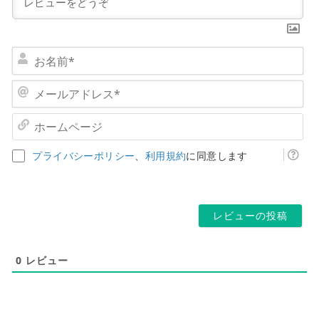
お
名
前
メ
*
ー
ル
ホ
ア
ー
ド
ム
プライバシーポリシー
、
利用規約
に同意します
レ
ペ
ス
ー
*
ジ
0
レビュー