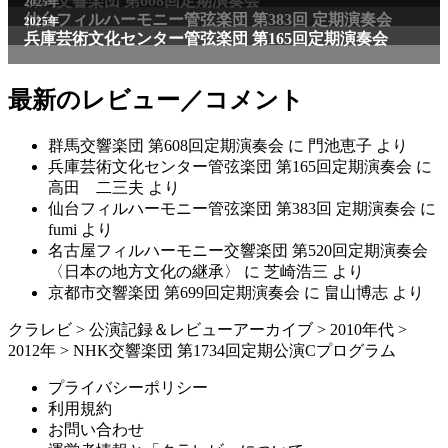
最新のレビュー／コメント
群馬交響楽団 第608回定期演奏会
に
門池恵子
より
兵庫芸術文化センター管弦楽団 第165回定期演奏会
に
高田 二三夫
より
仙台フィルハーモニー管弦楽団 第383回 定期演奏会
に
fumi
より
名古屋フィルハーモニー交響楽団 第520回定期演奏会
〈日本の地方文化の継承〉
に
芝崎浩三
より
京都市交響楽団 第699回定期演奏会
に
畠山博志
より
クラレビ
>
公演記録＆レビューアーカイブ
>
2010年代
>
2012年
>
NHK交響楽団 第1734回定期公演Cプログラム
プライバシーポリシー
利用規約
お問い合わせ