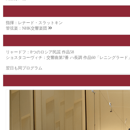
指揮：レナード・スラットキン
管弦楽：
NHK交響楽団
リャードフ：8つのロシア民謡 作品58
ショスタコーヴィチ：交響曲第7番 ハ長調 作品60「レニングラード
翌日も同プログラム