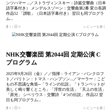
ンツハマー ...／ストラヴィンスキー：詩篇交響曲（日本
語字幕付き） メンデルスゾーン：交響曲第2番 変ロ長調
作品52 「讃歌」（日本語字幕付き） 翌日も同プログラ
ム...
1｜
0
レビューを書く
NHK交響楽団 第2044回 定期公演 C
プログラム
2025年9月26日（金）／／指揮：ライアン・バンクロフ
ト／バリトン：トマス・ハンプソン...／マーラー：こど
もの不思議な角笛─「ラインの伝説」「トランペットが
美しく鳴り響くところ」「浮世の生活」「天上の生活」
「原光」 シベリウス：交響詩「4つの伝説」 作品22 翌
日も同プログラム...
0｜
0
レビューを書く