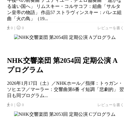
午後への前奏曲 デュティユー：チェロ協奏曲 「遥かな
る遠い国へ」 リムスキー・コルサコフ：組曲「サルタ
ン皇帝の物語」 作品57 ストラヴィンスキー：バレエ組
曲「火の鳥」（19...
0｜
0
レビューを書く
NHK交響楽団 第2054回 定期公演 A
プログラム
2026年1月17日（土）／NHKホール／指揮：トゥガン・
ソヒエフ／マーラー：交響曲第6番 イ短調「悲劇的」 翌
日も同プログラム...
0｜
0
レビューを書く