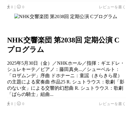
0｜
0
レビューを書く
NHK交響楽団 第2038回 定期公演 C
プログラム
2025年5月30日（金）／NHKホール／指揮：ギエドレ・
シュレキーテ／ピアノ：藤田真央...／シューベルト：
「ロザムンデ」序曲 ドホナーニ：童謡（きらきら星）
の主題による変奏曲 作品25 R. シュトラウス：歌劇「影
のない女」による交響的幻想曲 R. シュトラウス：歌劇
「ばらの騎士」組曲...
0｜
0
レビューを書く