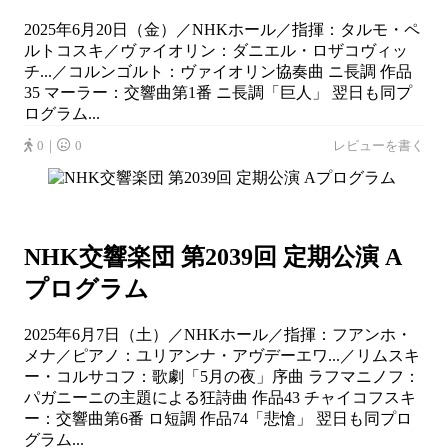
2025年6月20日（金）／NHKホール／指揮：タルモ・ペ
ルトコスキ／ヴァイオリン：ダニエル・ロザコヴィッ
チ...／コルンゴルト：ヴァイオリン協奏曲 ニ長調 作品
35 マーラー：交響曲第1番 ニ長調「巨人」 翌日も同プ
ログラム...
0｜
0
レビューを書く
NHK交響楽団 第2039回 定期公演 A
プログラム
2025年6月7日（土）／NHKホール／指揮：フアンホ・
メナ／ピアノ：ユリアンナ・アヴデーエワ...／リムスキ
ー・コルサコフ：歌劇「5月の夜」序曲 ラフマニノフ：
パガニーニの主題による狂詩曲 作品43 チャイコフスキ
ー：交響曲第6番 ロ短調 作品74「悲愴」 翌日も同プロ
グラム...