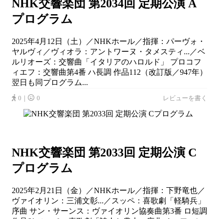
NHK交響楽団 第2034回 定期公演 A
プログラム
2025年4月12日（土）／NHKホール／指揮：パーヴォ・
ヤルヴィ／ヴィオラ：アントワーヌ・タメスティ...／ベ
ルリオーズ：交響曲「イタリアのハロルド」 プロコフ
ィエフ：交響曲第4番 ハ長調 作品112（改訂版／947年）
翌日も同プログラム...
0｜
0
レビューを書く
NHK交響楽団 第2033回 定期公演 C
プログラム
2025年2月21日（金）／NHKホール／指揮：下野竜也／
ヴァイオリン：三浦文彰...／スッペ：喜歌劇「軽騎兵」
序曲 サン・サーンス：ヴァイオリン協奏曲第3番 ロ短調