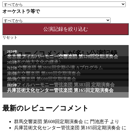
オーケストラ等で
リセット
2011年
レビュー／コメントが多い公演記録
2024年
NHK交響楽団 第1706回定期公演Aプログラム
名古屋フィルハーモニー交響楽団 第520回定期演奏会
〈日本の地方文化の継承〉
2024年
NHK交響楽団 第2016回定期公演 Aプログラム
2025年
京都市交響楽団 第699回定期演奏会
2025年
群馬交響楽団 第608回定期演奏会
2025年
仙台フィルハーモニー管弦楽団 第383回 定期演奏会
2025年
兵庫芸術文化センター管弦楽団 第165回定期演奏会
最新のレビュー／コメント
群馬交響楽団 第608回定期演奏会
に
門池恵子
より
兵庫芸術文化センター管弦楽団 第165回定期演奏会
に