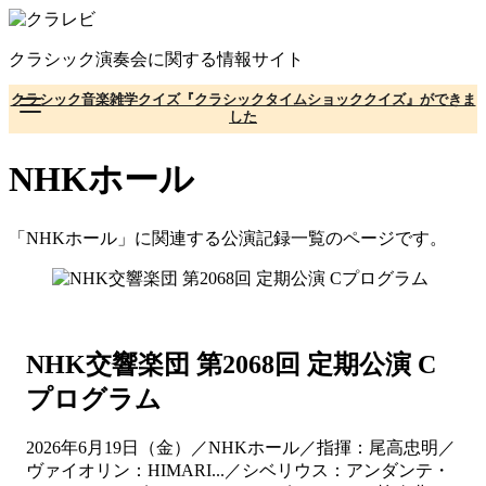
コ
ン
クラシック演奏会に関する情報サイト
テ
ン
クラシック音楽雑学クイズ『クラシックタイムショッククイズ』ができま
ツ
した
へ
移
NHKホール
動
「NHKホール」に関連する公演記録一覧のページです。
NHK交響楽団 第2068回 定期公演 C
プログラム
2026年6月19日（金）／NHKホール／指揮：尾高忠明／
ヴァイオリン：HIMARI...／シベリウス：アンダンテ・