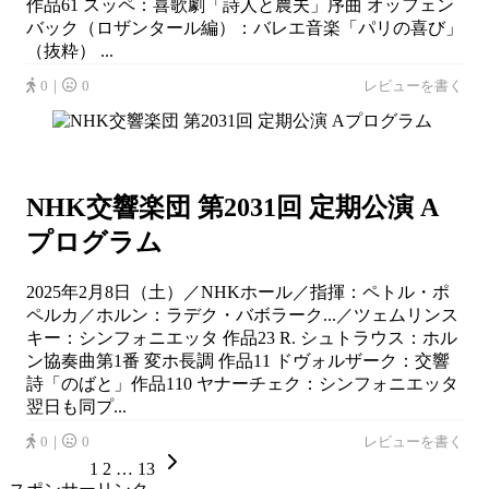
作品61 スッペ：喜歌劇「詩人と農夫」序曲 オッフェン
バック（ロザンタール編）：バレエ音楽「パリの喜び」
（抜粋） ...
0｜
0
レビューを書く
NHK交響楽団 第2031回 定期公演 A
プログラム
2025年2月8日（土）／NHKホール／指揮：ペトル・ポ
ペルカ／ホルン：ラデク・バボラーク...／ツェムリンス
キー：シンフォニエッタ 作品23 R. シュトラウス：ホル
ン協奏曲第1番 変ホ長調 作品11 ドヴォルザーク：交響
詩「のばと」作品110 ヤナーチェク：シンフォニエッタ
翌日も同プ...
0｜
0
レビューを書く
1
2
…
13