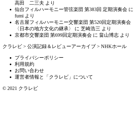
高田 二三夫
より
仙台フィルハーモニー管弦楽団 第383回 定期演奏会
に
fumi
より
名古屋フィルハーモニー交響楽団 第520回定期演奏会
〈日本の地方文化の継承〉
に
芝崎浩三
より
京都市交響楽団 第699回定期演奏会
に
畠山博志
より
クラレビ
>
公演記録＆レビューアーカイブ
>
NHKホール
プライバシーポリシー
利用規約
お問い合わせ
運営者情報と「クラレビ」について
© 2021
クラレビ