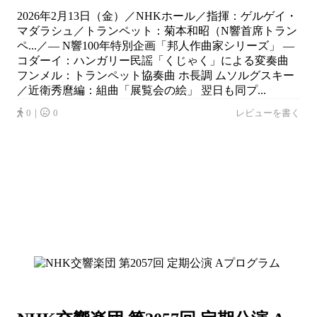
2026年2月13日（金）／NHKホール／指揮：ゲルゲイ・
マダラシュ／トランペット：菊本和昭（N響首席トラン
ペ...／― N響100年特別企画「邦人作曲家シリーズ」 ―
コダーイ：ハンガリー民謡「くじゃく」による変奏曲
フンメル：トランペット協奏曲 ホ長調 ムソルグスキー
／近衛秀麿編：組曲「展覧会の絵」 翌日も同プ...
0｜
0
レビューを書く