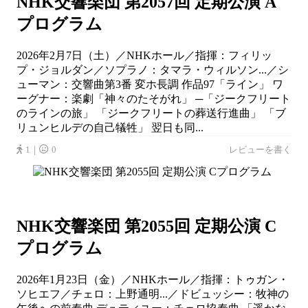
NHK交響楽団 第2057回 定期公演 A
プログラム
2026年2月7日（土）／NHKホール／指揮：フィリッ
プ・ジョルダン／ソプラノ：タマラ・ウィルソン...／シ
ューマン：交響曲第3番 変ホ長調 作品97「ライン」 ワ
ーグナー：楽劇「神々のたそがれ」 ─「ジークフリート
のラインの旅」 「ジークフリートの葬送行進曲」 「ブ
リュンヒルデの自己犠牲」 翌日も同...
1｜
0
レビューを書く
NHK交響楽団 第2055回 定期公演 C
プログラム
2026年1月23日（金）／NHKホール／指揮：トゥガン・
ソヒエフ／チェロ：上野通明...／ドビュッシー：牧神の