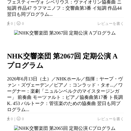
フェスティーヴォ シベリウス：ヴァイオリン協奏曲 ニ
短調 作品47 ラフマニノフ：交響曲第3番 イ短調 作品44
翌日も同プログラム...
0｜
0
レビューを書く
NHK交響楽団 第2067回 定期公演 A
プログラム
2026年6月13日（土）／NHKホール／指揮：ヤープ・ヴ
ァン・ズヴェーデン／ピアノ：コンラッド・タオ...／ワ
ーグナー：楽劇「ニュルンベルクのマイスタージンガ
ー」 前奏曲 モーツァルト：ピアノ協奏曲第17番 ト長調
K. 453 バルトーク：管弦楽のための協奏曲 翌日も同プ
ログラム...
0｜
0
レビューを書く