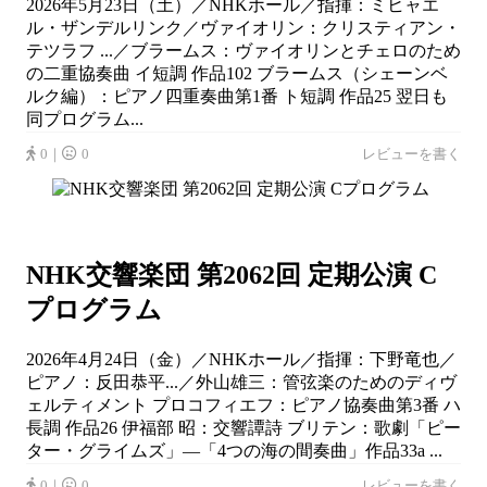
2026年5月23日（土）／NHKホール／指揮：ミヒャエ
ル・ザンデルリンク／ヴァイオリン：クリスティアン・
テツラフ ...／ブラームス：ヴァイオリンとチェロのため
の二重協奏曲 イ短調 作品102 ブラームス（シェーンベ
ルク編）：ピアノ四重奏曲第1番 ト短調 作品25 翌日も
同プログラム...
0｜
0
レビューを書く
NHK交響楽団 第2062回 定期公演 C
プログラム
2026年4月24日（金）／NHKホール／指揮：下野竜也／
ピアノ：反田恭平...／外山雄三：管弦楽のためのディヴ
ェルティメント プロコフィエフ：ピアノ協奏曲第3番 ハ
長調 作品26 伊福部 昭：交響譚詩 ブリテン：歌劇「ピー
ター・グライムズ」―「4つの海の間奏曲」作品33a ...
0｜
0
レビューを書く