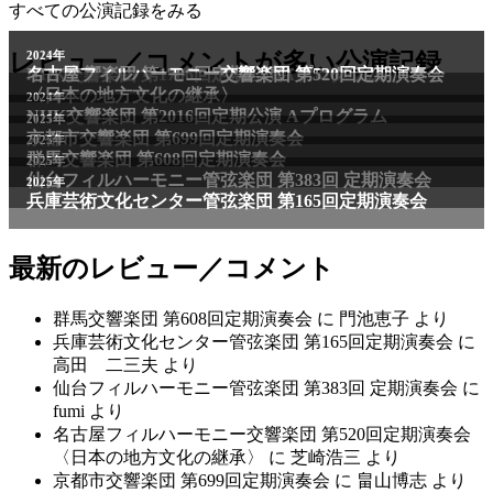
すべての公演記録をみる
レビュー／コメントが多い公演記録
最新のレビュー／コメント
群馬交響楽団 第608回定期演奏会
に
門池恵子
より
兵庫芸術文化センター管弦楽団 第165回定期演奏会
に
高田 二三夫
より
仙台フィルハーモニー管弦楽団 第383回 定期演奏会
に
fumi
より
名古屋フィルハーモニー交響楽団 第520回定期演奏会
〈日本の地方文化の継承〉
に
芝崎浩三
より
京都市交響楽団 第699回定期演奏会
に
畠山博志
より