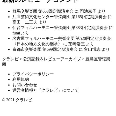
群馬交響楽団 第608回定期演奏会
に
門池恵子
より
兵庫芸術文化センター管弦楽団 第165回定期演奏会
に
高田 二三夫
より
仙台フィルハーモニー管弦楽団 第383回 定期演奏会
に
fumi
より
名古屋フィルハーモニー交響楽団 第520回定期演奏会
〈日本の地方文化の継承〉
に
芝崎浩三
より
京都市交響楽団 第699回定期演奏会
に
畠山博志
より
クラレビ
>
公演記録＆レビューアーカイブ
>
豊島区管弦楽
団
プライバシーポリシー
利用規約
お問い合わせ
運営者情報と「クラレビ」について
© 2021
クラレビ