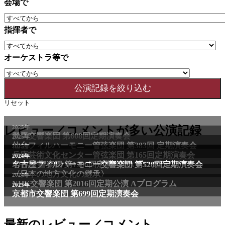
会場で
指揮者で
オーケストラ等で
リセット
2025年
レビュー／コメントが多い公演記録
群馬交響楽団 第608回定期演奏会
2025年
仙台フィルハーモニー管弦楽団 第383回 定期演奏会
2025年
兵庫芸術文化センター管弦楽団 第165回定期演奏会
2011年
2024年
NHK交響楽団 第1706回定期公演Aプログラム
名古屋フィルハーモニー交響楽団 第520回定期演奏会
〈日本の地方文化の継承〉
2024年
NHK交響楽団 第2016回定期公演 Aプログラム
2025年
京都市交響楽団 第699回定期演奏会
最新のレビュー／コメント