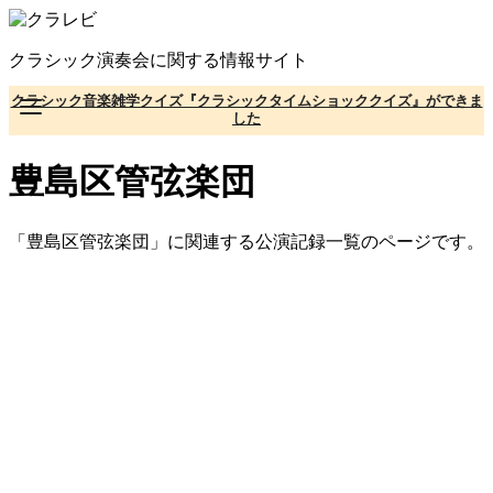
コ
ン
クラシック演奏会に関する情報サイト
テ
ン
クラシック音楽雑学クイズ『クラシックタイムショッククイズ』ができま
ツ
した
へ
移
豊島区管弦楽団
動
「豊島区管弦楽団」に関連する公演記録一覧のページです。