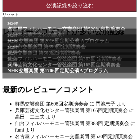
リセット
2024年
名古屋フィルハーモニー交響楽団 第520回定期演奏会
レビュー／コメントが多い公演記録
〈日本の地方文化の継承〉
2024年
NHK交響楽団 第2016回定期公演 Aプログラム
2025年
京都市交響楽団 第699回定期演奏会
2025年
群馬交響楽団 第608回定期演奏会
2025年
仙台フィルハーモニー管弦楽団 第383回 定期演奏会
2025年
兵庫芸術文化センター管弦楽団 第165回定期演奏会
2011年
NHK交響楽団 第1706回定期公演Aプログラム
最新のレビュー／コメント
群馬交響楽団 第608回定期演奏会
に
門池恵子
より
兵庫芸術文化センター管弦楽団 第165回定期演奏会
に
高田 二三夫
より
仙台フィルハーモニー管弦楽団 第383回 定期演奏会
に
fumi
より
名古屋フィルハーモニー交響楽団 第520回定期演奏会