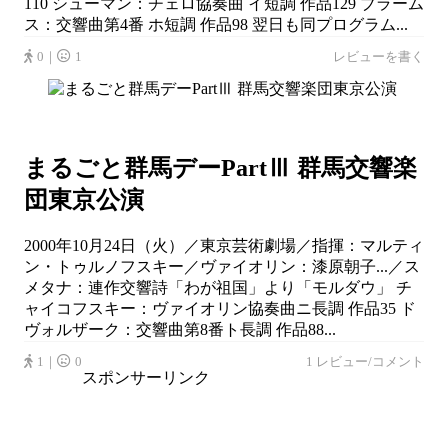
110 シューマン：チェロ協奏曲 イ短調 作品129 ブラーム
ス：交響曲第4番 ホ短調 作品98 翌日も同プログラム...
0｜
1
レビューを書く
まるごと群馬デーPartⅢ 群馬交響楽
団東京公演
2000年10月24日（火）／東京芸術劇場／指揮：マルティ
ン・トゥルノフスキー／ヴァイオリン：漆原朝子...／ス
メタナ：連作交響詩「わが祖国」より「モルダウ」 チ
ャイコフスキー：ヴァイオリン協奏曲ニ長調 作品35 ド
ヴォルザーク：交響曲第8番ト長調 作品88...
1｜
0
1 レビュー/コメント
スポンサーリンク