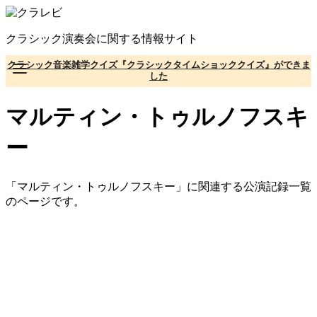
コ
ン
クラシック演奏会に関する情報サイト
テ
ン
クラシック音楽雑学クイズ『クラシックタイムショッククイズ』ができま
ツ
した
へ
移
マルティン・トゥルノフスキ
動
ー
「マルティン・トゥルノフスキー」に関連する公演記録一覧
のページです。