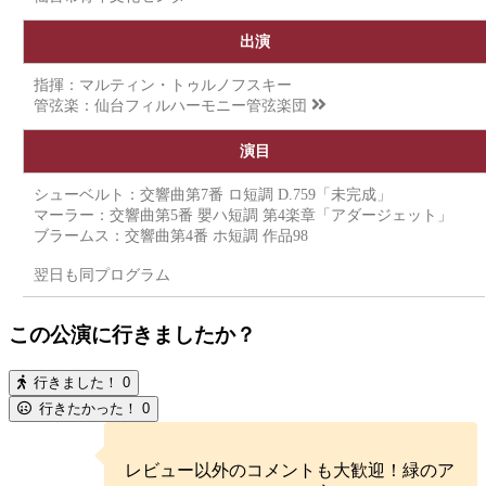
出演
指揮：マルティン・トゥルノフスキー
管弦楽：
仙台フィルハーモニー管弦楽団
演目
シューベルト：交響曲第7番 ロ短調 D.759「未完成」
マーラー：交響曲第5番 嬰ハ短調 第4楽章「アダージェット」
ブラームス：交響曲第4番 ホ短調 作品98
翌日も同プログラム
この公演に行きましたか？
行きました！
0
行きたかった！
0
レビュー以外のコメントも大歓迎！緑のア