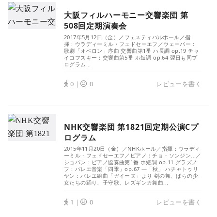
大阪フィルハーモニー交響楽団 第
508回定期演奏会
2017年5月12日（金）／フェスティバルホール／指
揮：ウラディーミル・フェドセーエフ／ウェーバー：
歌劇「オベロン」序曲 交響曲第1番 ハ長調 op.19 チャ
イコフスキー：交響曲第5番 ホ短調 op.64 翌日も同プ
ログラム...
0｜
0
レビューを書く
NHK交響楽団 第1821回定期公演Cプ
ログラム
2015年11月20日（金）／NHKホール／指揮：ウラディ
ーミル・フェドセーエフ／ピアノ：チョ・ソンジン...／
ショパン：ピアノ協奏曲第1番 ホ短調 op.11 グラズノ
フ：バレエ音楽「四季」op.67 ―「秋」 ハチャトゥリ
ヤン：バレエ組曲「ガイーヌ」より 剣の舞、ばらの少
女たちの踊り、子守歌、レズギンカ舞曲...
1｜
0
レビューを書く