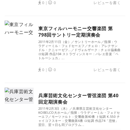
0｜
0
レビューを書く
東京フィルハーモニー交響楽団 第
798回サントリー定期演奏会
2011年2月11日（金）／サントリーホール／指揮：ウ
ラディーミル・フェドセーエフ／チェロ：アレクサン
ドル・クニャーゼフ...／ドヴォルザーク：チェロ協奏曲
ロ短調 作品104 ストラヴィンスキー：バレエ音楽「ペ
トルーシュカ」...
0｜
0
レビューを書く
兵庫芸術文化センター管弦楽団 第40
回定期演奏会
2011年2月3日（木）／兵庫県立芸術文化センター
KOBELCO大ホール／指揮：ウラディーミル・フェドセ
ーエフ／モーツァルト：交響曲第40番 ト短調 K.550 チ
ャイコフスキー：交響曲第6番 ロ短調 作品74「悲愴」
翌日、翌々日も同プログラム...