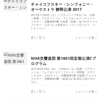
チャイコフスキー・シンフォニー・
オーケストラ 静岡公演 2017
2017年11月4日（土）／グランシップ中ホール・大地
／指揮：ウラディーミル・フェドセーエフ／チャイコ
フスキー：交響曲第6番 ロ短調「悲愴」op.74 チャイコ
フスキー：三大バレエ音楽から（フェドセーエフ・コ
レクション）...
0｜
0
レビューを書く
NHK交響楽団 第1861回定期公演Cプ
ログラム
2017年5月19日（金）／NHKホール／指揮：ウラディ
ーミル・フェドセーエフ／グリンカ：幻想曲「カマリ
ンスカヤ」 ボロディン：交響曲第2番 ロ短調 チャイコ
フスキー：交響曲第4番 ヘ短調 op.36 翌日も同プログ
ラム...
0｜
0
レビューを書く