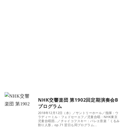
NHK交響楽団 第1902回定期演奏会B
プログラム
2018年12月12日（水）／サントリーホール／指揮：ウ
ラディーミル・フェドセーエフ／児童合唱：NHK東京
児童合唱団...／チャイコフスキー：バレエ音楽「くるみ
割り人形」op.71 翌日も同プログラム...