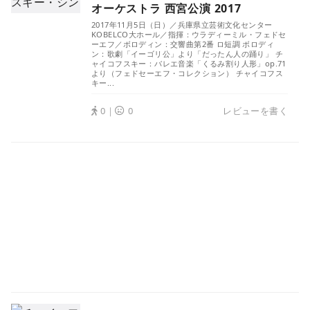
オーケストラ 西宮公演 2017
2017年11月5日（日）／兵庫県立芸術文化センター
KOBELCO大ホール／指揮：ウラディーミル・フェドセ
ーエフ／ボロディン：交響曲第2番 ロ短調 ボロディ
ン：歌劇「イーゴリ公」より「だったん人の踊り」 チ
ャイコフスキー：バレエ音楽「くるみ割り人形」op.71
より（フェドセーエフ・コレクション） チャイコフス
キー...
0｜
0
レビューを書く