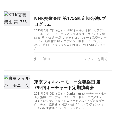
NHK交響楽団 第1755回定期公演Cプ
ログラム
2013年5月17日（金）／NHKホール／指揮：ウラディ
ーミル・フェドセーエフ／ショスタコーヴィチ：交響
曲第1番 へ短調 作品10 チャイコフスキー：弦楽セレナ
ード ハ長調 作品48 ボロディン：歌劇「イーゴリ公」
から「序曲」「ダッタン人の踊り」 翌日も同プログラ
ム...
0｜
0
レビューを書く
東京フィルハーモニー交響楽団 第
799回オーチャード定期演奏会
2011年2月13日（日）／Bunkamuraオーチャードホー
ル／指揮：ウラディーミル・フェドセーエフ／チェ
ロ：アレクサンドル・クニャーゼフ...／ドヴォルザー
ク：チェロ協奏曲 ロ短調 作品104 ストラヴィンスキ
ー：バレエ音楽「ペトルーシュカ」...