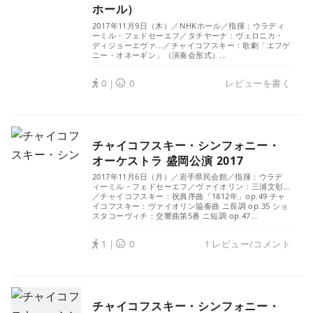
ホール）
2017年11月9日（木）／NHKホール／指揮：ウラディ
ーミル・フェドセーエフ／タチヤーナ：ヴェロニカ・
ディジョーエヴァ...／チャイコフスキー：歌劇「エフゲ
ニー・オネーギン」（演奏会形式）...
0｜
0
レビューを書く
チャイコフスキー・シンフォニー・
オーケストラ 盛岡公演 2017
2017年11月6日（月）／岩手県民会館／指揮：ウラデ
ィーミル・フェドセーエフ／ヴァイオリン：三浦文彰...
／チャイコフスキー：祝典序曲「1812年」op.49 チャ
イコフスキー：ヴァイオリン協奏曲 ニ長調 op.35 ショ
スタコーヴィチ：交響曲第5番 ニ短調 op.47...
1｜
0
1 レビュー/コメント
チャイコフスキー・シンフォニー・