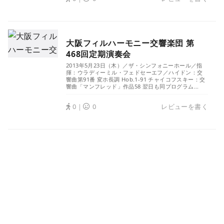
大阪フィルハーモニー交響楽団 第
468回定期演奏会
2013年5月23日（木）／ザ・シンフォニーホール／指
揮：ウラディーミル・フェドセーエフ／ハイドン：交
響曲第91番 変ホ長調 Hob.1-91 チャイコフスキー：交
響曲「マンフレッド」作品58 翌日も同プログラム...
0｜
0
レビューを書く