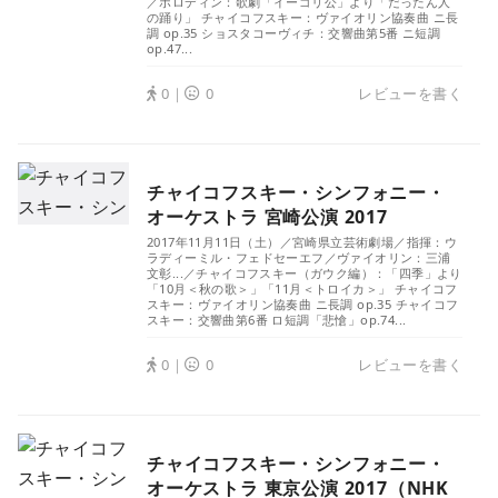
／ボロディン：歌劇「イーゴリ公」より「だったん人
の踊り」 チャイコフスキー：ヴァイオリン協奏曲 ニ長
調 op.35 ショスタコーヴィチ：交響曲第5番 ニ短調
op.47...
0｜
0
レビューを書く
チャイコフスキー・シンフォニー・
オーケストラ 宮崎公演 2017
2017年11月11日（土）／宮崎県立芸術劇場／指揮：ウ
ラディーミル・フェドセーエフ／ヴァイオリン：三浦
文彰...／チャイコフスキー（ガウク編）：「四季」より
「10月＜秋の歌＞」「11月＜トロイカ＞」 チャイコフ
スキー：ヴァイオリン協奏曲 ニ長調 op.35 チャイコフ
スキー：交響曲第6番 ロ短調「悲愴」op.74...
0｜
0
レビューを書く
チャイコフスキー・シンフォニー・
オーケストラ 東京公演 2017（NHK