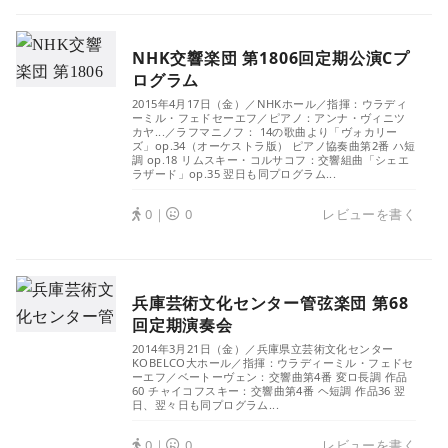
NHK交響楽団 第1806回定期公演Cプ
ログラム
2015年4月17日（金）／NHKホール／指揮：ウラディ
ーミル・フェドセーエフ／ピアノ：アンナ・ヴィニツ
カヤ...／ラフマニノフ： 14の歌曲より「ヴォカリー
ズ」op.34（オーケストラ版） ピアノ協奏曲第2番 ハ短
調 op.18 リムスキー・コルサコフ：交響組曲「シェエ
ラザード」op.35 翌日も同プログラム...
0｜
0
レビューを書く
兵庫芸術文化センター管弦楽団 第68
回定期演奏会
2014年3月21日（金）／兵庫県立芸術文化センター
KOBELCO大ホール／指揮：ウラディーミル・フェドセ
ーエフ／ベートーヴェン：交響曲第4番 変ロ長調 作品
60 チャイコフスキー：交響曲第4番 ヘ短調 作品36 翌
日、翌々日も同プログラム...
0｜
0
レビューを書く