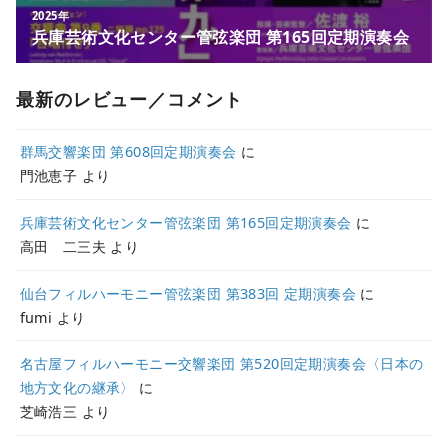
最新のレビュー／コメント
群馬交響楽団 第608回定期演奏会
に
門池恵子
より
兵庫芸術文化センター管弦楽団 第165回定期演奏会
に
高田 二三夫
より
仙台フィルハーモニー管弦楽団 第383回 定期演奏会
に
fumi
より
名古屋フィルハーモニー交響楽団 第520回定期演奏会〈日本の
地方文化の継承〉
に
芝崎浩三
より