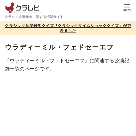
コ
ン
クラシック演奏会に関する情報サイト
テ
クラシック音楽雑学クイズ『クラシックタイムショッククイズ』がで
ン
きました
ツ
へ
ウラディーミル・フェドセーエフ
移
「ウラディーミル・フェドセーエフ」に関連する公演記
動
録一覧のページです。