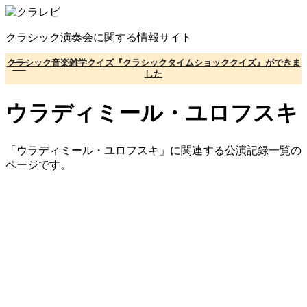
コ
ン
クラシック演奏会に関する情報サイト
テ
ン
クラシック音楽雑学クイズ『クラシックタイムショッククイズ』ができま
ツ
した
へ
移
ウラディミール・ユロフスキ
動
「ウラディミール・ユロフスキ」に関連する公演記録一覧の
ページです。