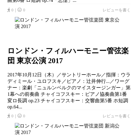
曲第6番 ロ短調 op.74「悲愴」...
0｜
0
レビューを書く
ロンドン・フィルハーモニー管弦楽
団 東京公演 2017
2017年10月12日（木）／サントリーホール／指揮：ウラ
ディミール・ユロフスキ／ピアノ：辻井伸行...／ワーグ
ナー：楽劇「ニュルンベルクのマイスタージンガー」第
1幕への前奏曲 チャイコフスキー：ピアノ協奏曲第1番
変ロ長調 op.23 チャイコフスキー：交響曲第5番 ホ短調
op.64...
0｜
0
レビューを書く