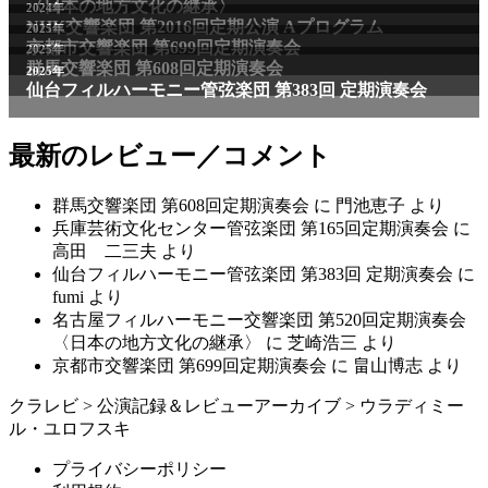
最新のレビュー／コメント
群馬交響楽団 第608回定期演奏会
に
門池恵子
より
兵庫芸術文化センター管弦楽団 第165回定期演奏会
に
高田 二三夫
より
仙台フィルハーモニー管弦楽団 第383回 定期演奏会
に
fumi
より
名古屋フィルハーモニー交響楽団 第520回定期演奏会
〈日本の地方文化の継承〉
に
芝崎浩三
より
京都市交響楽団 第699回定期演奏会
に
畠山博志
より
クラレビ
>
公演記録＆レビューアーカイブ
>
ウラディミー
ル・ユロフスキ
プライバシーポリシー