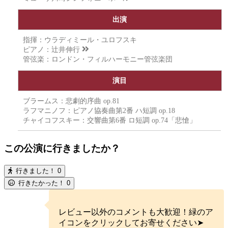
出演
指揮：ウラディミール・ユロフスキ
ピアノ：
辻井伸行
管弦楽：ロンドン・フィルハーモニー管弦楽団
演目
ブラームス：悲劇的序曲 op.81
ラフマニノフ：ピアノ協奏曲第2番 ハ短調 op.18
チャイコフスキー：交響曲第6番 ロ短調 op.74「悲愴」
この公演に行きましたか？
行きました！
0
行きたかった！
0
レビュー以外のコメントも大歓迎！緑のア
イコンをクリックしてお寄せください➤