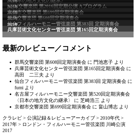
〈日本の地方文化の継承〉
2024年
NHK交響楽団 第2016回定期公演 Aプログラム
2025年
京都市交響楽団 第699回定期演奏会
2025年
群馬交響楽団 第608回定期演奏会
2025年
仙台フィルハーモニー管弦楽団 第383回 定期演奏会
2025年
兵庫芸術文化センター管弦楽団 第165回定期演奏会
最新のレビュー／コメント
群馬交響楽団 第608回定期演奏会
に
門池恵子
より
兵庫芸術文化センター管弦楽団 第165回定期演奏会
に
高田 二三夫
より
仙台フィルハーモニー管弦楽団 第383回 定期演奏会
に
fumi
より
名古屋フィルハーモニー交響楽団 第520回定期演奏会
〈日本の地方文化の継承〉
に
芝崎浩三
より
京都市交響楽団 第699回定期演奏会
に
畠山博志
より
クラレビ
>
公演記録＆レビューアーカイブ
>
2010年代
>
2017年
>
ロンドン・フィルハーモニー管弦楽団 川崎公演
2017