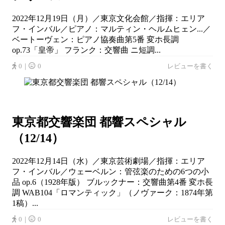
2022年12月19日（月）／東京文化会館／指揮：エリア
フ・インバル／ピアノ：マルティン・ヘルムヒェン...／
ベートーヴェン：ピアノ協奏曲第5番 変ホ長調
op.73「皇帝」 フランク：交響曲 ニ短調...
0｜
0
レビューを書く
東京都交響楽団 都響スペシャル
（12/14）
2022年12月14日（水）／東京芸術劇場／指揮：エリア
フ・インバル／ウェーベルン：管弦楽のための6つの小
品 op.6（1928年版） ブルックナー：交響曲第4番 変ホ長
調 WAB104「ロマンティック」（ノヴァーク：1874年第
1稿）...
0｜
0
レビューを書く