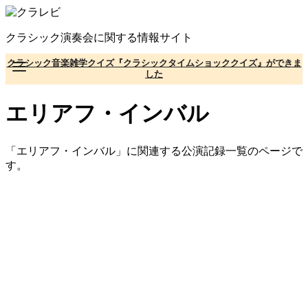
コ
ン
クラシック演奏会に関する情報サイト
テ
ン
クラシック音楽雑学クイズ『クラシックタイムショッククイズ』ができま
ツ
した
へ
移
エリアフ・インバル
動
「エリアフ・インバル」に関連する公演記録一覧のページで
す。