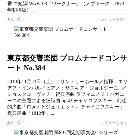
番 ニ短調 WAB103「ワーグナー」（ノヴァーク：1873
年初稿版）...
0｜
0
レビューを書く
東京都交響楽団 プロムナードコンサ
ート No.384
2019年11月23日（土）／サントリーホール／指揮：エリ
アフ・インバル／ピアノ：サスキア・ジョルジーニ...／
ショスタコーヴィチ：祝典序曲 ラフマニノフ：パガニ
ーニの主題による狂詩曲 op.43 チャイコフスキー：幻想
的序曲「ロメオとジュリエット」 チャイコフスキー：
祝典序曲「1812年」...
0｜
0
レビューを書く