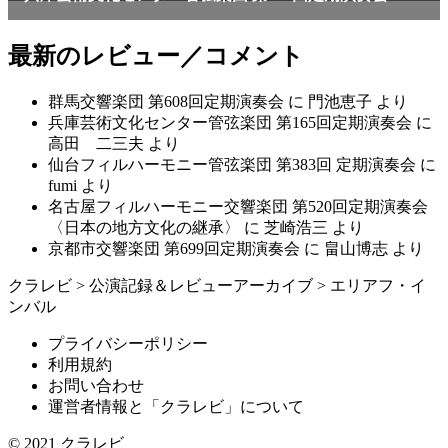
最新のレビュー／コメント
群馬交響楽団 第608回定期演奏会
に
門池恵子
より
兵庫芸術文化センター管弦楽団 第165回定期演奏会
に
高田 二三夫
より
仙台フィルハーモニー管弦楽団 第383回 定期演奏会
に
fumi
より
名古屋フィルハーモニー交響楽団 第520回定期演奏会
〈日本の地方文化の継承〉
に
芝崎浩三
より
京都市交響楽団 第699回定期演奏会
に
畠山博志
より
クラレビ
>
公演記録＆レビューアーカイブ
>
エリアフ・イ
ンバル
プライバシーポリシー
利用規約
お問い合わせ
運営者情報と「クラレビ」について
© 2021
クラレビ