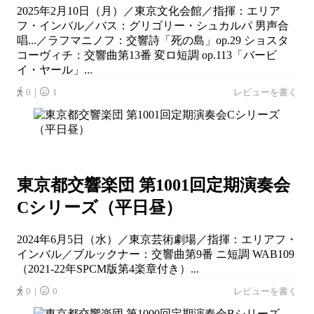
2025年2月10日（月）／東京文化会館／指揮：エリア
フ・インバル／バス：グリゴリー・シュカルパ 男声合
唱...／ラフマニノフ：交響詩「死の島」op.29 ショスタ
コーヴィチ：交響曲第13番 変ロ短調 op.113「バービ
イ・ヤール」...
0｜
1
レビューを書く
東京都交響楽団 第1001回定期演奏会
Cシリーズ（平日昼）
2024年6月5日（水）／東京芸術劇場／指揮：エリアフ・
インバル／ブルックナー：交響曲第9番 ニ短調 WAB109
（2021-22年SPCM版第4楽章付き）...
0｜
0
レビューを書く