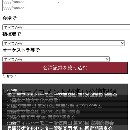
～
会場で
指揮者で
オーケストラ等で
リセット
2011年
レビュー／コメントが多い公演記録
2024年
NHK交響楽団 第1706回定期公演Aプログラム
名古屋フィルハーモニー交響楽団 第520回定期演奏会
〈日本の地方文化の継承〉
2024年
NHK交響楽団 第2016回定期公演 Aプログラム
2025年
京都市交響楽団 第699回定期演奏会
2025年
群馬交響楽団 第608回定期演奏会
2025年
仙台フィルハーモニー管弦楽団 第383回 定期演奏会
2025年
兵庫芸術文化センター管弦楽団 第165回定期演奏会