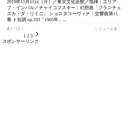
2019年11月11日（月）／東京文化会館／指揮：エリア
フ・インバル／チャイコフスキー：幻想曲「フランチェ
スカ・ダ・リミニ」 ショスタコーヴィチ：交響曲第11
番 ト短調 op.103「1905年」...
0｜
0
レビューを書く
1
2
3
スポンサーリンク