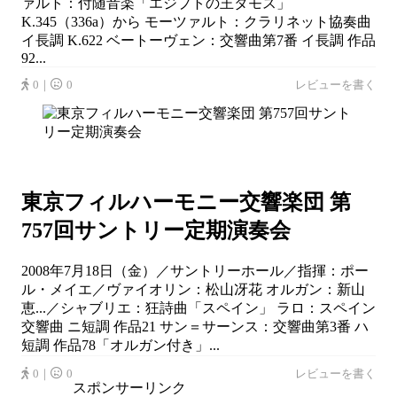
ァルト：付随音楽「エジプトの王タモス」
K.345（336a）から モーツァルト：クラリネット協奏曲
イ長調 K.622 ベートーヴェン：交響曲第7番 イ長調 作品
92...
0｜
0
レビューを書く
東京フィルハーモニー交響楽団 第
757回サントリー定期演奏会
2008年7月18日（金）／サントリーホール／指揮：ポー
ル・メイエ／ヴァイオリン：松山冴花 オルガン：新山
恵...／シャブリエ：狂詩曲「スペイン」 ラロ：スペイン
交響曲 ニ短調 作品21 サン＝サーンス：交響曲第3番 ハ
短調 作品78「オルガン付き」...
0｜
0
レビューを書く
スポンサーリンク