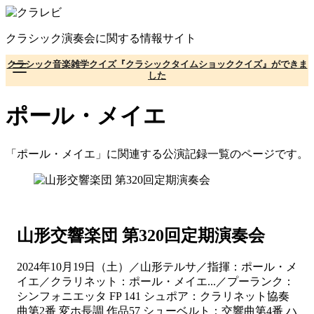
コ
ン
クラシック演奏会に関する情報サイト
テ
ン
クラシック音楽雑学クイズ『クラシックタイムショッククイズ』ができま
ツ
した
へ
移
ポール・メイエ
動
「ポール・メイエ」に関連する公演記録一覧のページです。
山形交響楽団 第320回定期演奏会
2024年10月19日（土）／山形テルサ／指揮：ポール・メ
イエ／クラリネット：ポール・メイエ...／プーランク：
シンフォニエッタ FP 141 シュポア：クラリネット協奏
曲第2番 変ホ長調 作品57 シューベルト：交響曲第4番 ハ