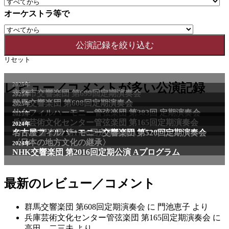
オーケストラ等で
リセット
2025年
レビュー／コメントが多い公演記録
京都市交響楽団 第699回定期演奏会
2025年
群馬交響楽団 第608回定期演奏会
2025年
仙台フィルハーモニー管弦楽団 第383回 定期演奏会
2025年
兵庫芸術文化センター管弦楽団 第165回定期演奏会
2011年
2024年
NHK交響楽団 第1706回定期公演Aプログラム
名古屋フィルハーモニー交響楽団 第520回定期演奏会
〈日本の地方文化の継承〉
2024年
NHK交響楽団 第2016回定期公演 Aプログラム
最新のレビュー／コメント
群馬交響楽団 第608回定期演奏会
に
門池恵子
より
兵庫芸術文化センター管弦楽団 第165回定期演奏会
に
高田 二三夫
より