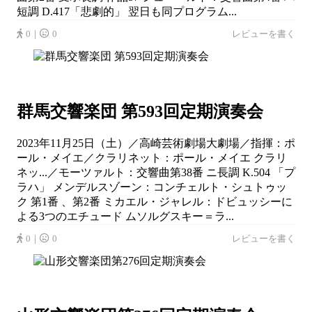
短調 D.417「悲劇的」 翌日も同プログラム...
0｜
0
レビューを書く
群馬交響楽団 第593回定期演奏会
2023年11月25日（土）／高崎芸術劇場大劇場／指揮：ポ
ール・メイエ／クラリネット：ポール・メイエ クラリ
ネッ...／モーツァルト：交響曲第38番 ニ長調 K.504 「プ
ラハ」 メンデルスゾーン：コンチェルト・シュトゥッ
ク 第1番 、第2番 ミカエル・ジャレル：ドビュッシーに
よる3つのエチュード ムソルグスキー＝ラ...
0｜
0
レビューを書く