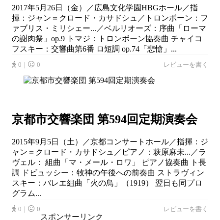
2017年5月26日（金）／広島文化学園HBGホール／指
揮：ジャン＝クロード・カサドシュ／トロンボーン：フ
ァブリス・ミリシェー...／ベルリオーズ：序曲「ローマ
の謝肉祭」op.9 トマジ：トロンボーン協奏曲 チャイコ
フスキー：交響曲第6番 ロ短調 op.74「悲愴」...
0｜
0
レビューを書く
京都市交響楽団 第594回定期演奏会
2015年9月5日（土）／京都コンサートホール／指揮：ジ
ャン＝クロード・カサドシュ／ピアノ：萩原麻未...／ラ
ヴェル： 組曲「マ・メール・ロワ」 ピアノ協奏曲 ト長
調 ドビュッシー：牧神の午後への前奏曲 ストラヴィン
スキー：バレエ組曲「火の鳥」（1919） 翌日も同プロ
グラム...
0｜
0
レビューを書く
スポンサーリンク