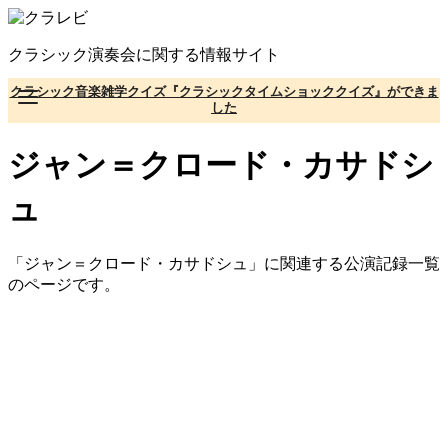
コ
ン
クラシック演奏会に関する情報サイト
テ
ン
クラシック音楽雑学クイズ『クラシックタイムショッククイズ』ができま
ツ
した
へ
移
ジャン＝クロード・カサドシ
動
ュ
「ジャン＝クロード・カサドシュ」に関連する公演記録一覧
のページです。