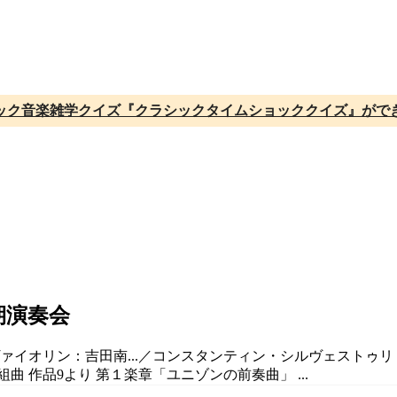
ック音楽雑学クイズ『クラシックタイムショッククイズ』がで
期演奏会
／ヴァイオリン：吉田南...／コンスタンティン・シルヴェスト
曲 作品9より 第１楽章「ユニゾンの前奏曲」 ...