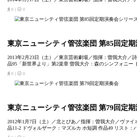
0｜
0
東京ニューシティ管弦楽団 第85回定
2013年2月23日（土）／東京芸術劇場／指揮：曽我大介／
品95「新世界より」第2楽章 曽我大介：森のシンフォニー ド
0｜
0
東京ニューシティ管弦楽団 第79回定
2012年1月7日（土）／北とぴあ／指揮：曽我大介／ヴァイオリ
品11-2 ドヴォルザーク：マズルカ ホ短調 作品49 リスト：ハ