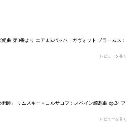
組曲 第3番より エア J.S.バッハ：ガヴォット ブラームス：
レビューを書く
師」 リムスキー＝コルサコフ：スペイン綺想曲 op.34 フ
レビューを書く