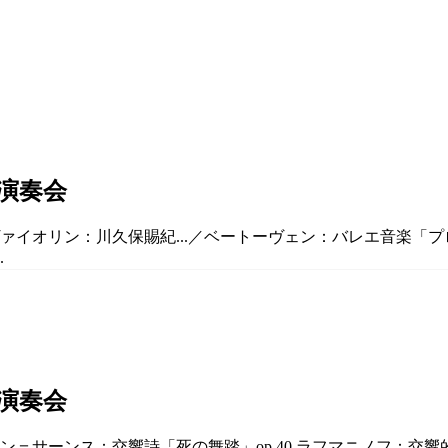
期演奏会
／ヴァイオリン：川久保賜紀...／ベートーヴェン：バレエ音楽「
.
期演奏会
サーンス：交響詩「死の舞踏」op.40 ラフマニノフ：交響的舞曲 o