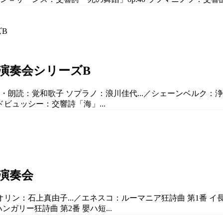
期演奏会シリーズB
詩・朗読：覚和歌子 ソプラノ：浪川佳代...／シェーンベルク：浄
ビュッシー：交響詩「海」...
期演奏会
ン：石上真由子...／エネスコ：ルーマニア狂詩曲 第1番 イ長調
ンガリー狂詩曲 第2番 嬰ハ短...