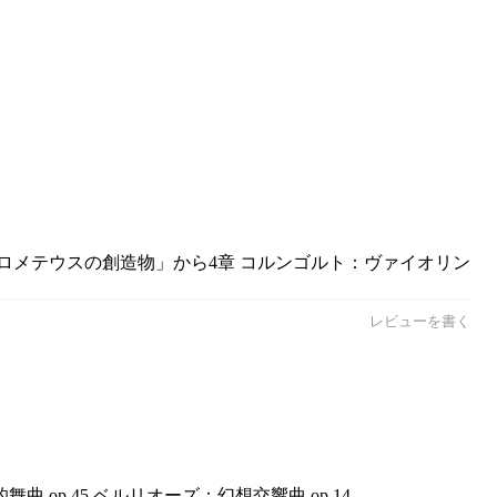
プロメテウスの創造物」から4章 コルンゴルト：ヴァイオリン
レビューを書く
p.45 ベルリオーズ：幻想交響曲 op.14...