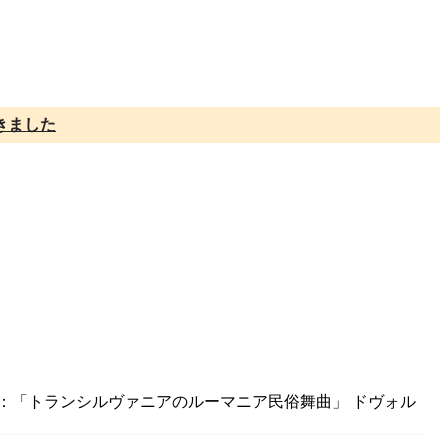
きました
ゥリ：「トランシルヴァニアのルーマニア民俗舞曲」 ドヴォル