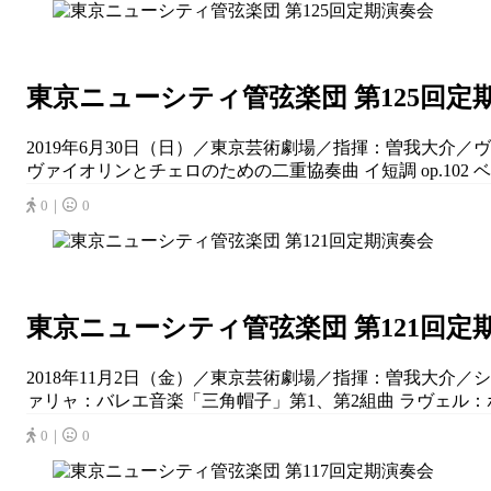
東京ニューシティ管弦楽団 第125回定
2019年6月30日（日）／東京芸術劇場／指揮：曽我大介／ヴァ
ヴァイオリンとチェロのための二重協奏曲 イ短調 op.102 ベー
0｜
0
東京ニューシティ管弦楽団 第121回定
2018年11月2日（金）／東京芸術劇場／指揮：曽我大介／
ァリャ：バレエ音楽「三角帽子」第1、第2組曲 ラヴェル：ボレ
0｜
0