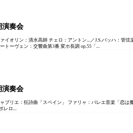
期演奏会
イオリン：清水高師 チェロ：アントン...／J.S.バッハ：管弦楽
トーヴェン：交響曲第3番 変ホ長調 op.55「...
期演奏会
シャブリエ：狂詩曲「スペイン」 ファリャ：バレエ音楽「恋は魔術
ロ...