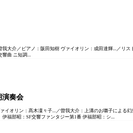
：曽我大介／ピアノ：阪田知樹 ヴァイオリン：成田達輝...／
響曲 ニ短調...
期演奏会
ヴァイオリン：髙木凜々子...／曽我大介：上溝のお囃子による幻想
伊福部昭：SF交響ファンタジー第1番 伊福部昭：シ...