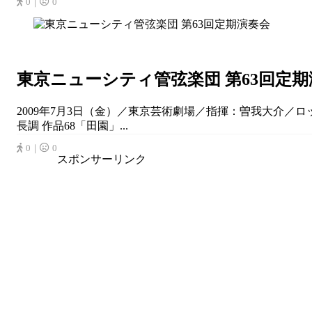
0｜
0
東京ニューシティ管弦楽団 第63回定
2009年7月3日（金）／東京芸術劇場／指揮：曽我大介／ロ
長調 作品68「田園」...
0｜
0
スポンサーリンク