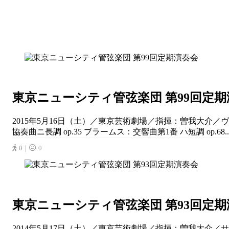
東京ニューシティ管弦楽団 第99回定
2015年5月16日（土）／東京芸術劇場／指揮：曽我大介
協奏曲ニ長調 op.35 ブラームス：交響曲第1番 ハ短調 op.68..
0｜
0
東京ニューシティ管弦楽団 第93回定
2014年5月17日（土）／東京芸術劇場／指揮：曽我大介／サン＝