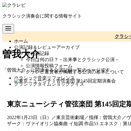
コ
ン
クラシック演奏会に関する情報サイト
テ
ン
ツ
へ
クラシ
ホーム
移
公演記録＆レビューアーカイブ
動
曽我大介
全公演記録
今日は何の日？－出来事とクラシック公演－
公演情報投稿フォーム
「曽我大介」に関連する公演記録一覧のページです。
クラレビ運営者が掲載する公演の基準について
クラシック音楽リファレンス
クラシックタイムショッククイズ
東京ニューシティ管弦楽団 第145回定
2022年1月23日（日）／東京芸術劇場／指揮：曽我大介
ザーク：ヴァイオリン協奏曲 イ短調 作品53 エネスク：第1組