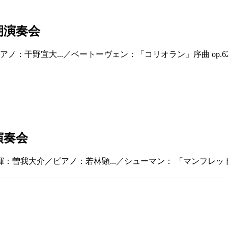
期演奏会
ノ：干野宜大...／ベートーヴェン：「コリオラン」序曲 op.62
演奏会
曽我大介／ピアノ：若林顕...／シューマン： 「マンフレッド」序曲 