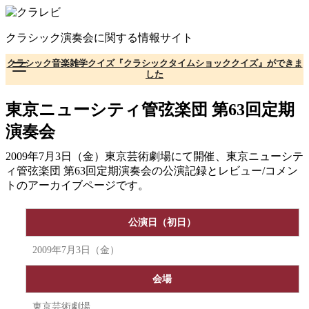
コ
ン
クラシック演奏会に関する情報サイト
テ
ン
クラシック音楽雑学クイズ『クラシックタイムショッククイズ』ができま
ツ
した
へ
移
東京ニューシティ管弦楽団 第63回定期
動
演奏会
2009年7月3日（金）東京芸術劇場にて開催、東京ニューシテ
ィ管弦楽団 第63回定期演奏会の公演記録とレビュー/コメン
トのアーカイブページです。
公演日（初日）
2009年7月3日（金）
会場
東京芸術劇場