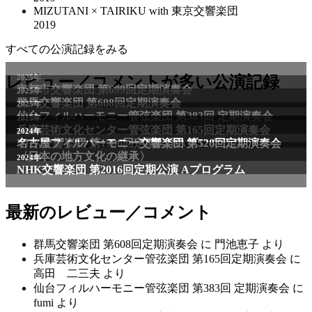
MIZUTANI × TAIRIKU with 東京交響楽団
2019
すべての公演記録をみる
2025年
レビュー／コメントが多い公演記録
京都市交響楽団 第699回定期演奏会
2025年
群馬交響楽団 第608回定期演奏会
2025年
仙台フィルハーモニー管弦楽団 第383回 定期演奏会
2025年
兵庫芸術文化センター管弦楽団 第165回定期演奏会
2011年
2024年
NHK交響楽団 第1706回定期公演Aプログラム
名古屋フィルハーモニー交響楽団 第520回定期演奏会
〈日本の地方文化の継承〉
2024年
NHK交響楽団 第2016回定期公演 Aプログラム
最新のレビュー／コメント
群馬交響楽団 第608回定期演奏会
に
門池恵子
より
兵庫芸術文化センター管弦楽団 第165回定期演奏会
に
高田 二三夫
より
仙台フィルハーモニー管弦楽団 第383回 定期演奏会
に
fumi
より