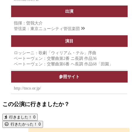
出演
指揮：曽我大介
管弦楽：
東京ニューシティ管弦楽団
演目
ロッシーニ：歌劇「ウィリアム・テル」序曲
ベートーヴェン：交響曲第2番 ニ長調 作品36
ベートーヴェン：交響曲第6番 ヘ長調 作品68「田園」
参照サイト
http://tnco.or.jp/
この公演に行きましたか？
行きました！
0
行きたかった！
0