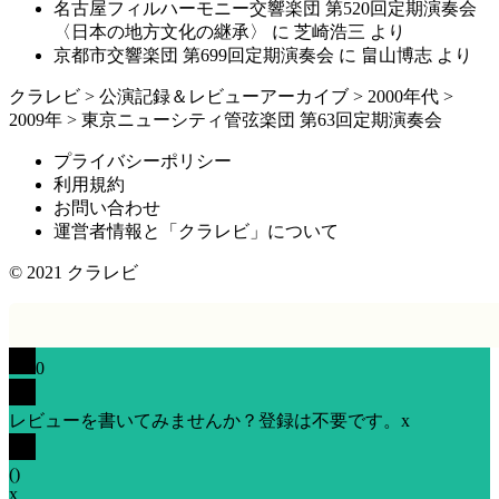
名古屋フィルハーモニー交響楽団 第520回定期演奏会
〈日本の地方文化の継承〉
に
芝崎浩三
より
京都市交響楽団 第699回定期演奏会
に
畠山博志
より
クラレビ
>
公演記録＆レビューアーカイブ
>
2000年代
>
2009年
>
東京ニューシティ管弦楽団 第63回定期演奏会
プライバシーポリシー
利用規約
お問い合わせ
運営者情報と「クラレビ」について
© 2021
クラレビ
0
レビューを書いてみませんか？登録は不要です。
x
(
)
x