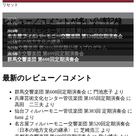
リセット
2025年
レビュー／コメントが多い公演記録
仙台フィルハーモニー管弦楽団 第383回 定期演奏会
2025年
兵庫芸術文化センター管弦楽団 第165回定期演奏会
2011年
2024年
NHK交響楽団 第1706回定期公演Aプログラム
名古屋フィルハーモニー交響楽団 第520回定期演奏会
〈日本の地方文化の継承〉
2024年
NHK交響楽団 第2016回定期公演 Aプログラム
2025年
京都市交響楽団 第699回定期演奏会
2025年
群馬交響楽団 第608回定期演奏会
最新のレビュー／コメント
群馬交響楽団 第608回定期演奏会
に
門池恵子
より
兵庫芸術文化センター管弦楽団 第165回定期演奏会
に
高田 二三夫
より
仙台フィルハーモニー管弦楽団 第383回 定期演奏会
に
fumi
より
名古屋フィルハーモニー交響楽団 第520回定期演奏会
〈日本の地方文化の継承〉
に
芝崎浩三
より