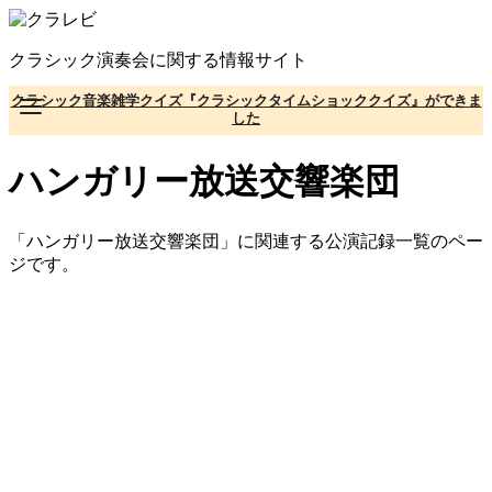
コ
ン
クラシック演奏会に関する情報サイト
テ
ン
クラシック音楽雑学クイズ『クラシックタイムショッククイズ』ができま
ツ
した
へ
移
ハンガリー放送交響楽団
動
「ハンガリー放送交響楽団」に関連する公演記録一覧のペー
ジです。