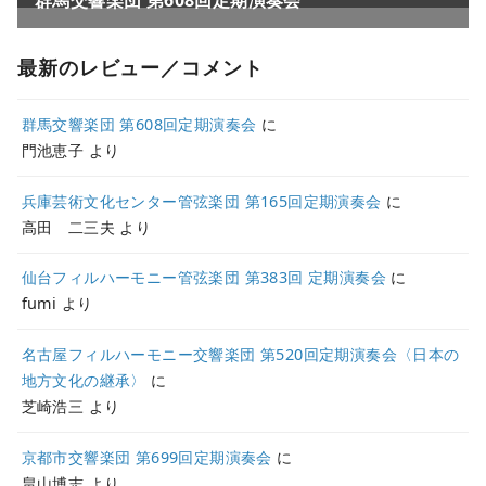
最新のレビュー／コメント
群馬交響楽団 第608回定期演奏会
に
門池恵子
より
兵庫芸術文化センター管弦楽団 第165回定期演奏会
に
高田 二三夫
より
仙台フィルハーモニー管弦楽団 第383回 定期演奏会
に
fumi
より
名古屋フィルハーモニー交響楽団 第520回定期演奏会〈日本の
地方文化の継承〉
に
芝崎浩三
より
京都市交響楽団 第699回定期演奏会
に
畠山博志
より