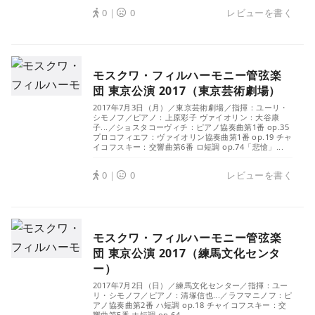
0｜
0
レビューを書く
モスクワ・フィルハーモニー管弦楽
団 東京公演 2017（東京芸術劇場）
2017年7月3日（月）／東京芸術劇場／指揮：ユーリ・
シモノフ／ピアノ：上原彩子 ヴァイオリン：大谷康
子...／ショスタコーヴィチ：ピアノ協奏曲第1番 op.35
プロコフィエフ：ヴァイオリン協奏曲第1番 op.19 チャ
イコフスキー：交響曲第6番 ロ短調 op.74「悲愴」...
0｜
0
レビューを書く
モスクワ・フィルハーモニー管弦楽
団 東京公演 2017（練馬文化センタ
ー）
2017年7月2日（日）／練馬文化センター／指揮：ユー
リ・シモノフ／ピアノ：清塚信也...／ラフマニノフ：ピ
アノ協奏曲第2番 ハ短調 op.18 チャイコフスキー：交
響曲第5番 ホ短調 op.64...