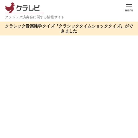
コ
ン
クラシック演奏会に関する情報サイト
テ
クラシック音楽雑学クイズ『クラシックタイムショッククイズ』がで
ン
きました
ツ
へ
移
動