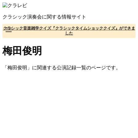
コ
ン
クラシック演奏会に関する情報サイト
テ
ン
クラシック音楽雑学クイズ『クラシックタイムショッククイズ』ができま
ツ
した
へ
移
梅田俊明
動
「梅田俊明」に関連する公演記録一覧のページです。