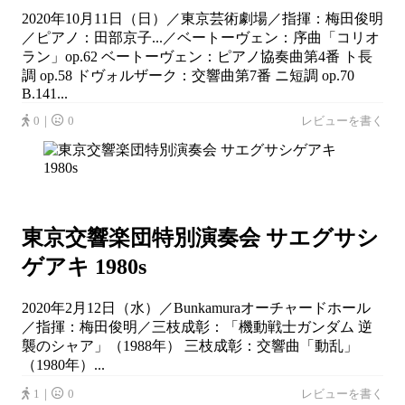
2020年10月11日（日）／東京芸術劇場／指揮：梅田俊明
／ピアノ：田部京子...／ベートーヴェン：序曲「コリオ
ラン」op.62 ベートーヴェン：ピアノ協奏曲第4番 ト長
調 op.58 ドヴォルザーク：交響曲第7番 ニ短調 op.70
B.141...
0｜
0
レビューを書く
東京交響楽団特別演奏会 サエグサシ
ゲアキ 1980s
2020年2月12日（水）／Bunkamuraオーチャードホール
／指揮：梅田俊明／三枝成彰：「機動戦士ガンダム 逆
襲のシャア」（1988年） 三枝成彰：交響曲「動乱」
（1980年）...
1｜
0
レビューを書く