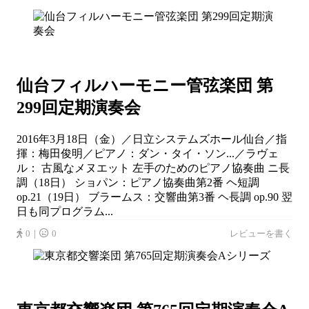
仙台フィルハーモニー管弦楽団 第
299回定期演奏会
2016年3月18日（金）／日立システムズホール仙台／指
揮：梅田俊明／ピアノ：ダン・タイ・ソン...／ラヴェ
ル： 古風なメヌエット 左手のためのピアノ協奏曲 ニ長
調（18日） ショパン：ピアノ協奏曲第2番 ヘ短調
op.21（19日） ブラームス：交響曲第3番 ヘ長調 op.90 翌
日も同プログラム...
0｜
0
レビューを書く