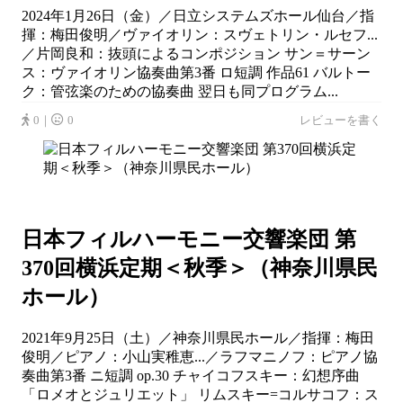
2024年1月26日（金）／日立システムズホール仙台／指
揮：梅田俊明／ヴァイオリン：スヴェトリン・ルセフ...
／片岡良和：抜頭によるコンポジション サン＝サーン
ス：ヴァイオリン協奏曲第3番 ロ短調 作品61 バルトー
ク：管弦楽のための協奏曲 翌日も同プログラム...
0｜
0
レビューを書く
日本フィルハーモニー交響楽団 第
370回横浜定期＜秋季＞（神奈川県民
ホール）
2021年9月25日（土）／神奈川県民ホール／指揮：梅田
俊明／ピアノ：小山実稚恵...／ラフマニノフ：ピアノ協
奏曲第3番 ニ短調 op.30 チャイコフスキー：幻想序曲
「ロメオとジュリエット」 リムスキー=コルサコフ：ス