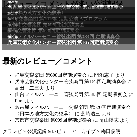
2011年
レビュー／コメントが多い公演記録
2024年
NHK交響楽団 第1706回定期公演Aプログラム
名古屋フィルハーモニー交響楽団 第520回定期演奏会
〈日本の地方文化の継承〉
2024年
NHK交響楽団 第2016回定期公演 Aプログラム
2025年
京都市交響楽団 第699回定期演奏会
2025年
群馬交響楽団 第608回定期演奏会
2025年
仙台フィルハーモニー管弦楽団 第383回 定期演奏会
2025年
兵庫芸術文化センター管弦楽団 第165回定期演奏会
最新のレビュー／コメント
群馬交響楽団 第608回定期演奏会
に
門池恵子
より
兵庫芸術文化センター管弦楽団 第165回定期演奏会
に
高田 二三夫
より
仙台フィルハーモニー管弦楽団 第383回 定期演奏会
に
fumi
より
名古屋フィルハーモニー交響楽団 第520回定期演奏会
〈日本の地方文化の継承〉
に
芝崎浩三
より
京都市交響楽団 第699回定期演奏会
に
畠山博志
より
クラレビ
>
公演記録＆レビューアーカイブ
>
梅田俊明