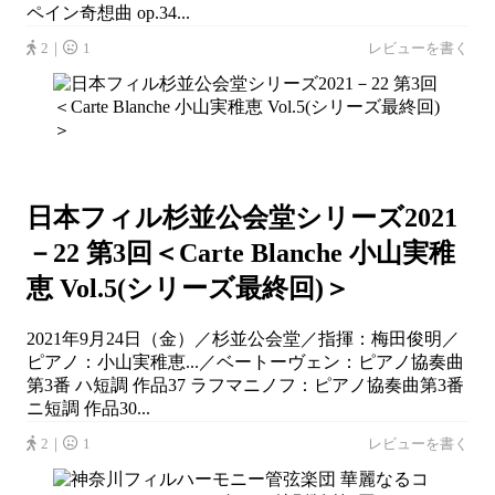
ペイン奇想曲 op.34...
2｜
1
レビューを書く
日本フィル杉並公会堂シリーズ2021
－22 第3回＜Carte Blanche 小山実稚
恵 Vol.5(シリーズ最終回)＞
2021年9月24日（金）／杉並公会堂／指揮：梅田俊明／
ピアノ：小山実稚恵...／ベートーヴェン：ピアノ協奏曲
第3番 ハ短調 作品37 ラフマニノフ：ピアノ協奏曲第3番
ニ短調 作品30...
2｜
1
レビューを書く