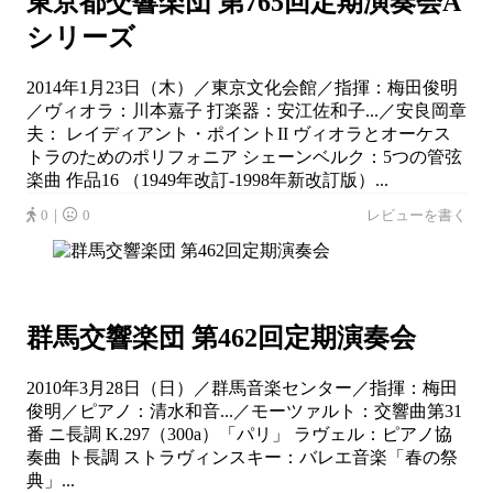
東京都交響楽団 第765回定期演奏会A
シリーズ
2014年1月23日（木）／東京文化会館／指揮：梅田俊明
／ヴィオラ：川本嘉子 打楽器：安江佐和子...／安良岡章
夫： レイディアント・ポイントII ヴィオラとオーケス
トラのためのポリフォニア シェーンベルク：5つの管弦
楽曲 作品16 （1949年改訂-1998年新改訂版）...
0｜
0
レビューを書く
群馬交響楽団 第462回定期演奏会
2010年3月28日（日）／群馬音楽センター／指揮：梅田
俊明／ピアノ：清水和音...／モーツァルト：交響曲第31
番 ニ長調 K.297（300a）「パリ」 ラヴェル：ピアノ協
奏曲 ト長調 ストラヴィンスキー：バレエ音楽「春の祭
典」...