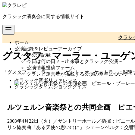
コ
ン
クラシック演奏会に関する情報サイト
テ
ン
ツ
へ
クラシ
ホーム
移
公演記録＆レビューアーカイブ
動
グスタフ・マーラー・ユーゲ
全公演記録
今日は何の日？－出来事とクラシック公演－
公演情報投稿フォーム
「グスタフ・マーラー・ユーゲント・オーケストラ」に関連
クラレビ運営者が掲載する公演の基準について
クラシック音楽リファレンス
クラシックタイムショッククイズ
ルツェルン音楽祭との共同企画 ピエ
2003年4月22日（火）／サントリーホール／指揮：ピエ
リン協奏曲「ある天使の思い出に」 シェーンベルク：交響詩「