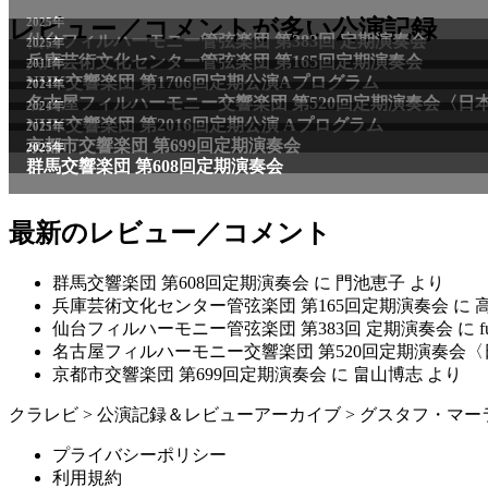
2025年
レビュー／コメントが多い公演記録
仙台フィルハーモニー管弦楽団 第383回 定期演奏会
2025年
兵庫芸術文化センター管弦楽団 第165回定期演奏会
2011年
NHK交響楽団 第1706回定期公演Aプログラム
2024年
名古屋フィルハーモニー交響楽団 第520回定期演奏会〈日
2024年
NHK交響楽団 第2016回定期公演 Aプログラム
2025年
京都市交響楽団 第699回定期演奏会
2025年
群馬交響楽団 第608回定期演奏会
最新のレビュー／コメント
群馬交響楽団 第608回定期演奏会
に
門池恵子
より
兵庫芸術文化センター管弦楽団 第165回定期演奏会
に
仙台フィルハーモニー管弦楽団 第383回 定期演奏会
に
f
名古屋フィルハーモニー交響楽団 第520回定期演奏会
京都市交響楽団 第699回定期演奏会
に
畠山博志
より
クラレビ
>
公演記録＆レビューアーカイブ
>
グスタフ・マー
プライバシーポリシー
利用規約