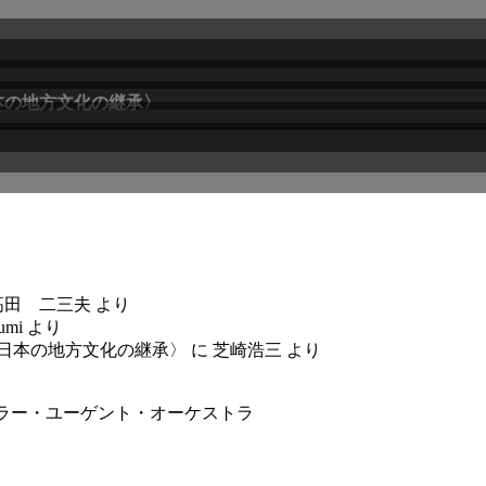
本の地方文化の継承〉
高田 二三夫
より
umi
より
〈日本の地方文化の継承〉
に
芝崎浩三
より
ラー・ユーゲント・オーケストラ