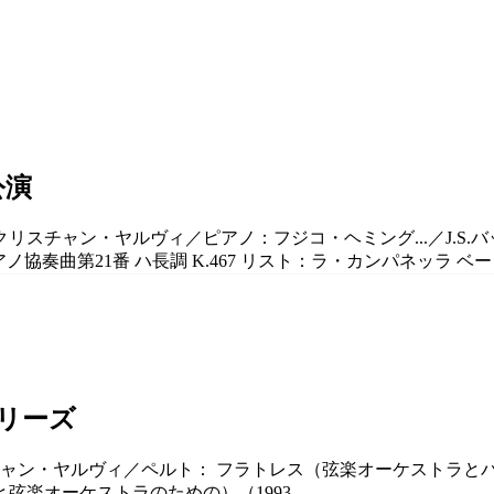
公演
：クリスチャン・ヤルヴィ／ピアノ：フジコ・ヘミング...／J.S
協奏曲第21番 ハ長調 K.467 リスト：ラ・カンパネッラ ベート
シリーズ
チャン・ヤルヴィ／ペルト： フラトレス（弦楽オーケストラとパーカ
弦楽オーケストラのための）（1993...