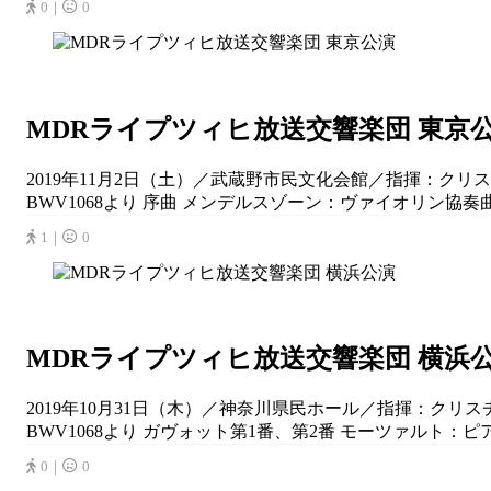
0｜
0
MDRライプツィヒ放送交響楽団 東京
2019年11月2日（土）／武蔵野市民文化会館／指揮：クリ
BWV1068より 序曲 メンデルスゾーン：ヴァイオリン協奏曲 ホ短
1｜
0
MDRライプツィヒ放送交響楽団 横浜
2019年10月31日（木）／神奈川県民ホール／指揮：クリ
BWV1068より ガヴォット第1番、第2番 モーツァルト：ピアノ
0｜
0