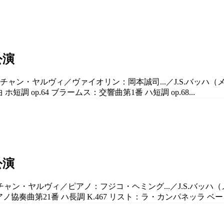
公演
スチャン・ヤルヴィ／ヴァイオリン：岡本誠司...／J.S.バッハ
調 op.64 ブラームス：交響曲第1番 ハ短調 op.68...
公演
スチャン・ヤルヴィ／ピアノ：フジコ・ヘミング...／J.S.バッ
協奏曲第21番 ハ長調 K.467 リスト：ラ・カンパネッラ ベート