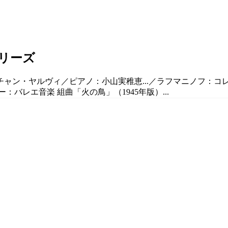
シリーズ
スチャン・ヤルヴィ／ピアノ：小山実稚恵...／ラフマニノフ：コ
：バレエ音楽 組曲「火の鳥」（1945年版）...