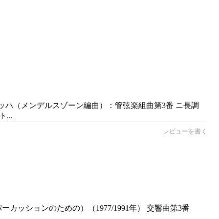
.バッハ（メンデルスゾーン編曲）：管弦楽組曲第3番 ニ長調
...
レビューを書く
ッションのための）（1977/1991年） 交響曲第3番