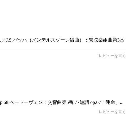
.／J.S.バッハ（メンデルスゾーン編曲）：管弦楽組曲第3番
レビューを書く
 ベートーヴェン：交響曲第5番 ハ短調 op.67「運命」...
レビューを書く