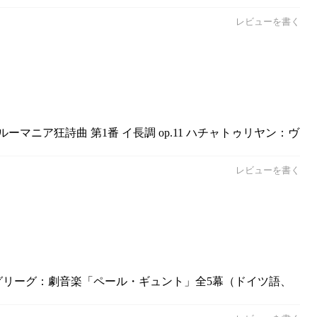
レビューを書く
マニア狂詩曲 第1番 イ長調 op.11 ハチャトゥリヤン：ヴ
レビューを書く
.／グリーグ：劇音楽「ペール・ギュント」全5幕（ドイツ語、