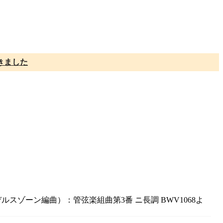
きました
ルスゾーン編曲）：管弦楽組曲第3番 ニ長調 BWV1068よ