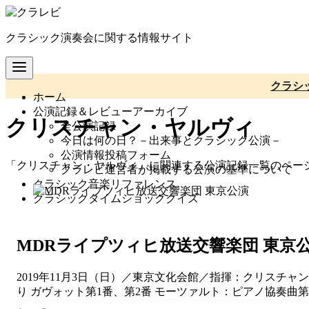
コ
ン
クラシック演奏会に関する情報サイト
テ
ン
ツ
へ
クラシ
ホーム
移
公演記録＆レビューアーカイブ
動
クリスチャン・ヤルヴィ
全公演記録
今日は何の日？－出来事とクラシック公演－
公演情報投稿フォーム
「クリスチャン・ヤルヴィ」に関連する公演記録一覧のペー
クラレビ運営者が掲載する公演の基準について
クラシック音楽リファレンス
クラシックタイムショッククイズ
MDRライプツィヒ放送交響楽団 東京
2019年11月3日（日）／東京文化会館／指揮：クリスチャン
り ガヴォット第1番、第2番 モーツァルト：ピアノ協奏曲第21番