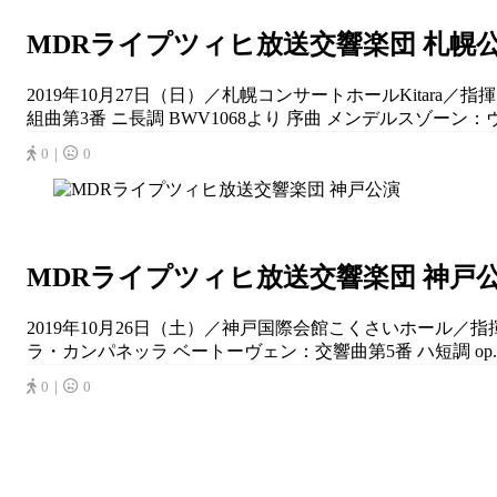
MDRライプツィヒ放送交響楽団 札幌
2019年10月27日（日）／札幌コンサートホールKitar
組曲第3番 ニ長調 BWV1068より 序曲 メンデルスゾーン：ヴァ
0｜
0
MDRライプツィヒ放送交響楽団 神戸
2019年10月26日（土）／神戸国際会館こくさいホール／指
ラ・カンパネッラ ベートーヴェン：交響曲第5番 ハ短調 op.6
0｜
0