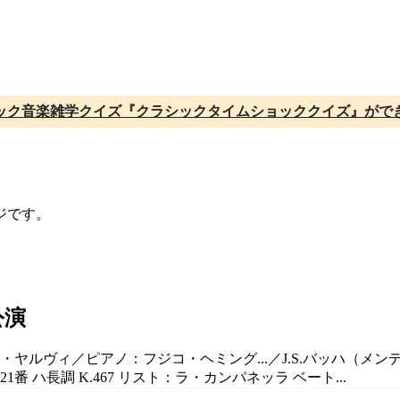
ック音楽雑学クイズ『クラシックタイムショッククイズ』がで
ジです。
公演
・ヤルヴィ／ピアノ：フジコ・ヘミング...／J.S.バッハ（メンデ
 ハ長調 K.467 リスト：ラ・カンパネッラ ベート...