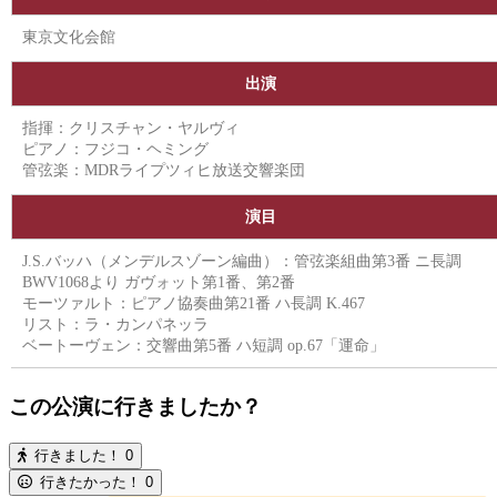
東京文化会館
出演
指揮：クリスチャン・ヤルヴィ
ピアノ：フジコ・ヘミング
管弦楽：MDRライプツィヒ放送交響楽団
演目
J.S.バッハ（メンデルスゾーン編曲）：管弦楽組曲第3番 ニ長調
BWV1068より ガヴォット第1番、第2番
モーツァルト：ピアノ協奏曲第21番 ハ長調 K.467
リスト：ラ・カンパネッラ
ベートーヴェン：交響曲第5番 ハ短調 op.67「運命」
この公演に行きましたか？
行きました！
0
行きたかった！
0