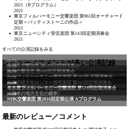
2021（Bプログラム）
2021
東京フィルハーモニー交響楽団 第961回オーチャード
定期＜バッティストーニの作品＞
2021
東京ニューシティ管弦楽団 第143回定期演奏会
2021
すべての公演記録をみる
2025年
レビュー／コメントが多い公演記録
京都市交響楽団 第699回定期演奏会
2025年
群馬交響楽団 第608回定期演奏会
2025年
仙台フィルハーモニー管弦楽団 第383回 定期演奏会
2025年
兵庫芸術文化センター管弦楽団 第165回定期演奏会
2011年
2024年
NHK交響楽団 第1706回定期公演Aプログラム
名古屋フィルハーモニー交響楽団 第520回定期演奏会
〈日本の地方文化の継承〉
2024年
NHK交響楽団 第2016回定期公演 Aプログラム
最新のレビュー／コメント