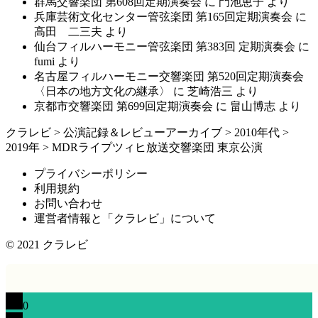
群馬交響楽団 第608回定期演奏会
に
門池恵子
より
兵庫芸術文化センター管弦楽団 第165回定期演奏会
に
高田 二三夫
より
仙台フィルハーモニー管弦楽団 第383回 定期演奏会
に
fumi
より
名古屋フィルハーモニー交響楽団 第520回定期演奏会
〈日本の地方文化の継承〉
に
芝崎浩三
より
京都市交響楽団 第699回定期演奏会
に
畠山博志
より
クラレビ
>
公演記録＆レビューアーカイブ
>
2010年代
>
2019年
>
MDRライプツィヒ放送交響楽団 東京公演
プライバシーポリシー
利用規約
お問い合わせ
運営者情報と「クラレビ」について
© 2021
クラレビ
0