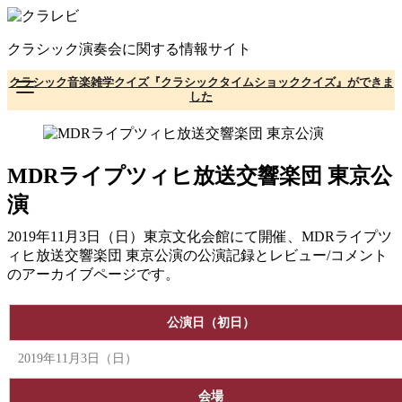
コ
ン
クラシック演奏会に関する情報サイト
テ
ン
クラシック音楽雑学クイズ『クラシックタイムショッククイズ』ができま
ツ
した
へ
移
動
MDRライプツィヒ放送交響楽団 東京公
演
2019年11月3日（日）東京文化会館にて開催、MDRライプツ
ィヒ放送交響楽団 東京公演の公演記録とレビュー/コメント
のアーカイブページです。
公演日（初日）
2019年11月3日（日）
会場