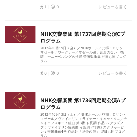
1｜
0
レビューを書く
NHK交響楽団 第1737回定期公演Cプ
ログラム
2012年10月19日（金）／NHKホール／指揮：ロリン・
マゼール／ワーグナー／マゼール編：言葉のない「指
環」〜ニーベルングの指環 管弦楽曲集 翌日も同プログ
ラム...
0｜
0
レビューを書く
NHK交響楽団 第1736回定期公演Aプ
ログラム
2012年10月13日（土）／NHKホール／指揮：ロリン・
マゼール／ヴァイオリン：ライナー・キュッヒル...／チ
ャイコフスキー：組曲 第3番 ト長調 作品55 グラズノ
フ：ヴァイオリン協奏曲 イ短調 作品82 スクリャービ
ン：交響曲弟4番 作品54「法悦の詩」 翌日も同プログ
ラム...