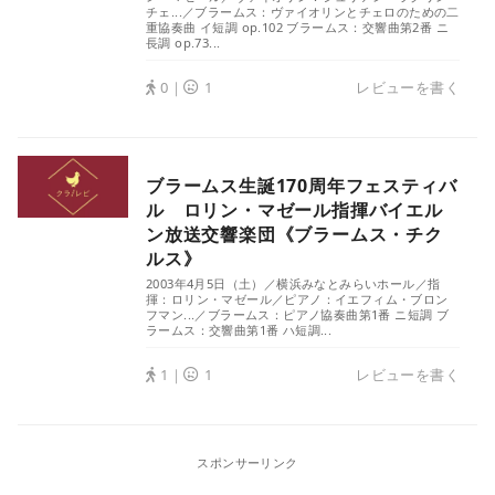
チェ...／ブラームス：ヴァイオリンとチェロのための二
重協奏曲 イ短調 op.102 ブラームス：交響曲第2番 ニ
長調 op.73...
0｜
1
レビューを書く
ブラームス生誕170周年フェスティバ
ル ロリン・マゼール指揮バイエル
ン放送交響楽団《ブラームス・チク
ルス》
2003年4月5日（土）／横浜みなとみらいホール／指
揮：ロリン・マゼール／ピアノ：イエフィム・ブロン
フマン...／ブラームス：ピアノ協奏曲第1番 ニ短調 ブ
ラームス：交響曲第1番 ハ短調...
1｜
1
レビューを書く
スポンサーリンク