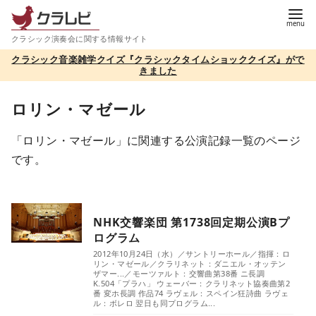
コ
ン
クラシック演奏会に関する情報サイト
テ
クラシック音楽雑学クイズ『クラシックタイムショッククイズ』がで
ン
きました
ツ
へ
ロリン・マゼール
移
「ロリン・マゼール」に関連する公演記録一覧のページ
動
です。
NHK交響楽団 第1738回定期公演Bプ
ログラム
2012年10月24日（水）／サントリーホール／指揮：ロ
リン・マゼール／クラリネット：ダニエル・オッテン
ザマー...／モーツァルト：交響曲第38番 ニ長調
K.504「プラハ」 ウェーバー：クラリネット協奏曲第2
番 変ホ長調 作品74 ラヴェル：スペイン狂詩曲 ラヴェ
ル：ボレロ 翌日も同プログラム...