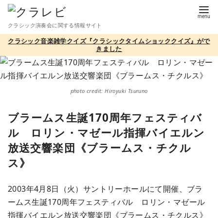
コ
ン
クラシック演奏会に関する情報サイト
テ
クラシック音楽雑学クイズ『クラシックタイムショッククイズ』がで
ン
きました
ツ
へ
移
photo credit: Hiroyuki Tsuruno
動
ブラームス生誕170周年フェスティバ
ル ロリン・マゼール指揮バイエルン
放送交響楽団《ブラームス・チクル
ス》
2003年4月8日（火）サントリーホールにて開催、ブラ
ームス生誕170周年フェスティバル ロリン・マゼール
指揮バイエルン放送交響楽団《ブラームス・チクルス》