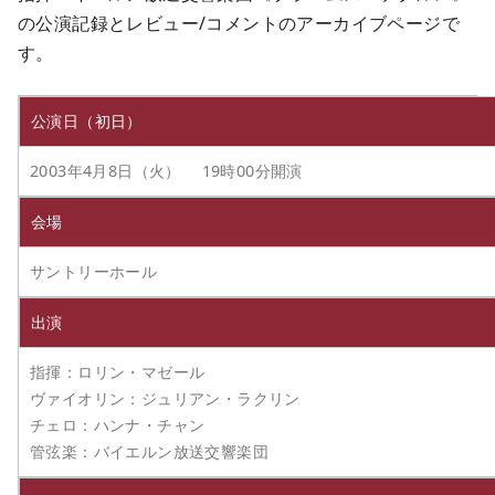
の公演記録とレビュー/コメントのアーカイブページで
す。
公演日（初日）
2003年4月8日（火） 19時00分開演
会場
サントリーホール
出演
指揮：ロリン・マゼール
ヴァイオリン：ジュリアン・ラクリン
チェロ：ハンナ・チャン
管弦楽：バイエルン放送交響楽団