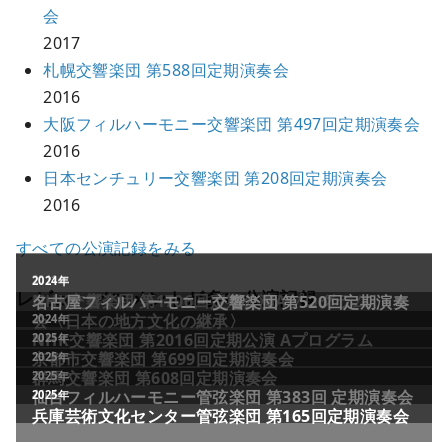
会
2017
札幌交響楽団 第588回定期演奏会
2016
大阪フィルハーモニー交響楽団 第497回定期演奏会
2016
日本センチュリー交響楽団 第208回定期演奏会
2016
すべての公演記録をみる
2011年
2024年
レビュー／コメントが多い公演記録
NHK交響楽団 第1706回定期公演Aプログラム
名古屋フィルハーモニー交響楽団 第520回定期演奏
会〈日本の地方文化の継承〉
2024年
NHK交響楽団 第2016回定期公演 Aプログラム
2025年
京都市交響楽団 第699回定期演奏会
2025年
群馬交響楽団 第608回定期演奏会
2025年
仙台フィルハーモニー管弦楽団 第383回 定期演奏会
2025年
兵庫芸術文化センター管弦楽団 第165回定期演奏会