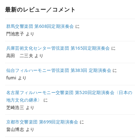
最新のレビュー／コメント
群馬交響楽団 第608回定期演奏会
に
門池恵子
より
兵庫芸術文化センター管弦楽団 第165回定期演奏会
に
高田 二三夫
より
仙台フィルハーモニー管弦楽団 第383回 定期演奏会
に
fumi
より
名古屋フィルハーモニー交響楽団 第520回定期演奏会〈日本の
地方文化の継承〉
に
芝崎浩三
より
京都市交響楽団 第699回定期演奏会
に
畠山博志
より