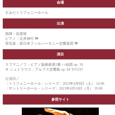
会場
すみだトリフォニーホール
出演
指揮：佐渡裕
ピアノ：
辻井伸行
管弦楽：
新日本フィルハーモニー交響楽団
演目
ラフマニノフ：ピアノ協奏曲第2番 ハ短調 op. 18
Ｒ.シュトラウス：アルプス交響曲 op. 64 TrV233
公演日／
〈トリフォニーホール・シリーズ〉2023年4月8日（土） 14:00
〈サントリーホール・シリーズ〉2023年4月10日（月） 19:00
参照サイト