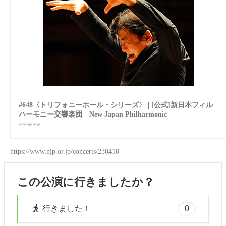
#648〈トリフォニーホール・シリーズ〉 | [公式]新日本フィル
ハーモニー交響楽団—New Japan Philharmonic—
www.njp.or.jp
https://www.njp.or.jp/concerts/230410
この公演に行きましたか？
0
行きました！