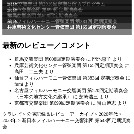
最新のレビュー／コメント
群馬交響楽団 第608回定期演奏会
に
門池恵子
より
兵庫芸術文化センター管弦楽団 第165回定期演奏会
に
高田 二三夫
より
仙台フィルハーモニー管弦楽団 第383回 定期演奏会
に
fumi
より
名古屋フィルハーモニー交響楽団 第520回定期演奏会
〈日本の地方文化の継承〉
に
芝崎浩三
より
京都市交響楽団 第699回定期演奏会
に
畠山博志
より
クラレビ
>
公演記録＆レビューアーカイブ
>
2020年代
>
2023年
>
新日本フィルハーモニー交響楽団 第648回定期演奏
会