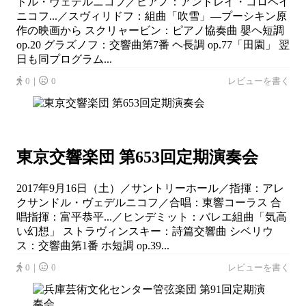
ドル・ヴェデルニコフ／ピアノ：アンドレイ・コロベイ
ニコフ...／スヴィリドフ：組曲「吹雪」―プーシキン原
作の映画から スクリャービン：ピアノ協奏曲 嬰ヘ短調
op.20 グラズノフ：交響曲第7番 ヘ長調 op.77「田園」 翌
日も同プログラム...
0｜
0
レビューを書く
東京交響楽団 第653回定期演奏会
2017年9月16日（土）／サントリーホール／指揮：アレ
クサンドル・ヴェデルニコフ／合唱：東響コーラス 合
唱指揮：富平恭平...／ヒンデミット：バレエ組曲「気高
い幻想」 ストラヴィンスキー：詩篇交響曲 シベリウ
ス：交響曲第1番 ホ短調 op.39...
0｜
0
レビューを書く