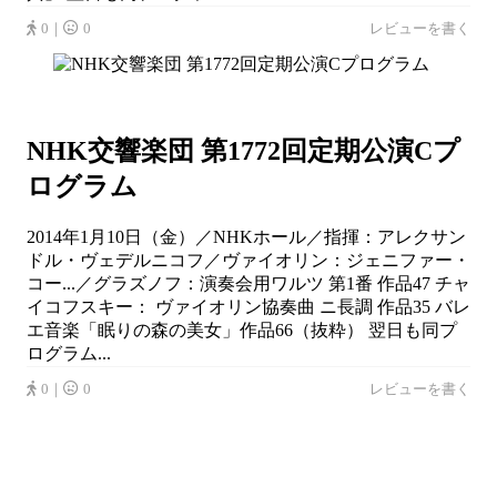
0｜
0
レビューを書く
NHK交響楽団 第1772回定期公演Cプ
ログラム
2014年1月10日（金）／NHKホール／指揮：アレクサン
ドル・ヴェデルニコフ／ヴァイオリン：ジェニファー・
コー...／グラズノフ：演奏会用ワルツ 第1番 作品47 チャ
イコフスキー： ヴァイオリン協奏曲 ニ長調 作品35 バレ
エ音楽「眠りの森の美女」作品66（抜粋） 翌日も同プ
ログラム...
0｜
0
レビューを書く