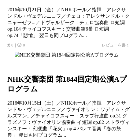
2016年10月21日（金）／NHKホール／指揮：アレクサ
ンドル・ヴェデルニコフ／チェロ：アレクサンドル・ク
ニャーゼフ...／ドヴォルザーク：チェロ協奏曲 ロ短調
op.104 チャイコフスキー：交響曲第6番 ロ短調
op.74「悲愴」 翌日も同プログラム...
0｜
0
レビューを書く
NHK交響楽団 第1844回定期公演Aプ
ログラム
2016年10月15日（土）／NHKホール／指揮：アレクサ
ンドル・ヴェデルニコフ／ヴァイオリン：ワディム・グ
ルズマン...／チャイコフスキー：スラブ行進曲 op.31 グ
ラズノフ：ヴァイオリン協奏曲 イ短調 op.82 ストラヴィ
ンスキー： 幻想曲「花火」op.4 バレエ音楽「春の祭
典」 翌日も同プログラム...