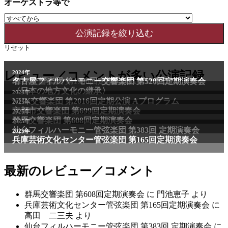
オーケストラ等で
リセット
2011年
レビュー／コメントが多い公演記録
2024年
NHK交響楽団 第1706回定期公演Aプログラム
名古屋フィルハーモニー交響楽団 第520回定期演奏会
〈日本の地方文化の継承〉
2024年
NHK交響楽団 第2016回定期公演 Aプログラム
2025年
京都市交響楽団 第699回定期演奏会
2025年
群馬交響楽団 第608回定期演奏会
2025年
仙台フィルハーモニー管弦楽団 第383回 定期演奏会
2025年
兵庫芸術文化センター管弦楽団 第165回定期演奏会
最新のレビュー／コメント
群馬交響楽団 第608回定期演奏会
に
門池恵子
より
兵庫芸術文化センター管弦楽団 第165回定期演奏会
に
高田 二三夫
より
仙台フィルハーモニー管弦楽団 第383回 定期演奏会
に