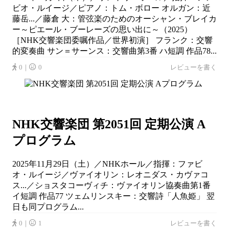
ビオ・ルイージ／ピアノ：トム・ボロー オルガン：近
藤岳...／藤倉 大：管弦楽のためのオーシャン・ブレイカ
ー～ピエール・ブーレーズの思い出に～（2025）
［NHK交響楽団委嘱作品／世界初演］ フランク：交響
的変奏曲 サン＝サーンス：交響曲第3番 ハ短調 作品78...
0｜
0
レビューを書く
NHK交響楽団 第2051回 定期公演 A
プログラム
2025年11月29日（土）／NHKホール／指揮：ファビ
オ・ルイージ／ヴァイオリン：レオニダス・カヴァコ
ス...／ショスタコーヴィチ：ヴァイオリン協奏曲第1番
イ短調 作品77 ツェムリンスキー：交響詩「人魚姫」 翌
日も同プログラム...
0｜
1
レビューを書く