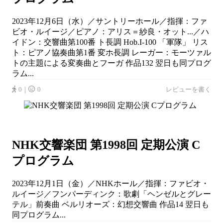
2023年12月6日（水）／サントリーホール／指揮：ファ
ビオ・ルイージ／ピアノ：アリス＝紗良・オット...／ハ
イドン：交響曲第100番 ト長調 Hob.I-100 「軍隊」 リス
ト：ピアノ協奏曲第1番 変ホ長調 レーガー：モーツァル
トの主題による変奏曲とフーガ 作品132 翌日も同プログ
ラム...
0｜
0
レビューを書く
NHK交響楽団 第1998回 定期公演 C
プログラム
2023年12月1日（金）／NHKホール／指揮：ファビオ・
ルイージ／フンパーディンク：歌劇「ヘンゼルとグレー
テル」前奏曲 ベルリオーズ：幻想交響曲 作品14 翌日も
同プログラム...