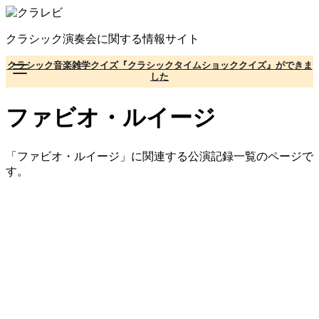
コ
ン
クラシック演奏会に関する情報サイト
テ
ン
クラシック音楽雑学クイズ『クラシックタイムショッククイズ』ができま
ツ
した
へ
移
ファビオ・ルイージ
動
「ファビオ・ルイージ」に関連する公演記録一覧のページで
す。