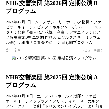
NHK交響楽団 第2026回 定期公演 B
プログラム
2024年12月5日（木）／サントリーホール／指揮：ファ
ビオ・ルイージ／ピアノ：ネルソン・ゲルナー...／スメ
タナ：歌劇「売られた花嫁」序曲 ラフマニノフ：ピア
ノ協奏曲第3番 ニ短調 作品30 ムソルグスキー（ラヴェ
ル編）：組曲「展覧会の絵」 翌日も同プログラム...
0｜
0
レビューを書く
NHK交響楽団 第2025回 定期公演 A
プログラム
2024年11月30日（土）／NHKホール／指揮：ファビ
オ・ルイージ／ソプラノ：クリスティアーネ・カルク...
／ワーグナー：楽劇「トリスタンとイゾルデ」より前奏