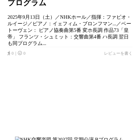
プログラム
2025年9月13日（土）／NHKホール／指揮：ファビオ・
ルイージ／ピアノ：イェフィム・ブロンフマン...／ベー
トーヴェン： ピアノ協奏曲第5番 変ホ長調 作品73「皇
帝」 フランツ・シュミット：交響曲第4番 ハ長調 翌日
も同プログラム...
0｜
0
レビューを書く