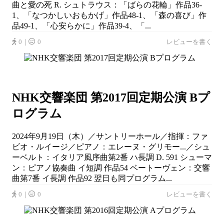
曲と愛の死 R. シュトラウス：「ばらの花輪」作品36-
1、「なつかしいおもかげ」作品48-1、「森の喜び」作
品49-1、「心安らかに」作品39-4、「...
0｜
0
レビューを書く
NHK交響楽団 第2017回定期公演 Bプ
ログラム
2024年9月19日（木）／サントリーホール／指揮：ファ
ビオ・ルイージ／ピアノ：エレーヌ・グリモー...／シュ
ーベルト：イタリア風序曲第2番 ハ長調 D. 591 シューマ
ン：ピアノ協奏曲 イ短調 作品54 ベートーヴェン：交響
曲第7番 イ長調 作品92 翌日も同プログラム...
0｜
0
レビューを書く