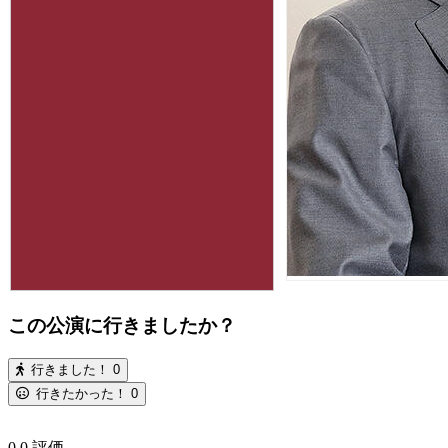
この公演に行きましたか？
行きました！
0
行きたかった！
0
0
0
評価