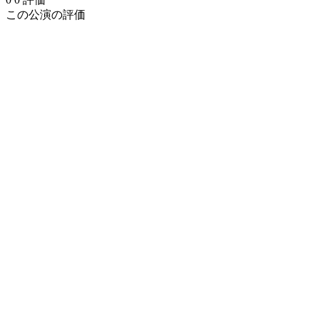
この公演の評価