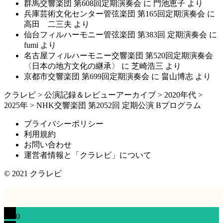
群馬交響楽団 第608回定期演奏会
に
門池恵子
より
兵庫芸術文化センター管弦楽団 第165回定期演奏会
に
高田 二三夫
より
仙台フィルハーモニー管弦楽団 第383回 定期演奏会
に
fumi
より
名古屋フィルハーモニー交響楽団 第520回定期演奏会
〈日本の地方文化の継承〉
に
芝崎浩三
より
京都市交響楽団 第699回定期演奏会
に
畠山博志
より
クラレビ
>
公演記録＆レビューアーカイブ
>
2020年代
>
2025年
>
NHK交響楽団 第2052回 定期公演 Bプログラム
プライバシーポリシー
利用規約
お問い合わせ
運営者情報と「クラレビ」について
© 2021
クラレビ
0