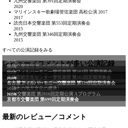
九州交響楽団 第391回定期演奏会
2020
マリインスキー歌劇場管弦楽団 高松公演 2017
2017
読売日本交響楽団 第553回定期演奏会
2015
九州交響楽団 第346回定期演奏会
2015
すべての公演記録をみる
2025年
レビュー／コメントが多い公演記録
群馬交響楽団 第608回定期演奏会
2025年
仙台フィルハーモニー管弦楽団 第383回 定期演奏会
2025年
兵庫芸術文化センター管弦楽団 第165回定期演奏会
2011年
2024年
NHK交響楽団 第1706回定期公演Aプログラム
名古屋フィルハーモニー交響楽団 第520回定期演奏会
〈日本の地方文化の継承〉
2024年
NHK交響楽団 第2016回定期公演 Aプログラム
2025年
京都市交響楽団 第699回定期演奏会
最新のレビュー／コメント