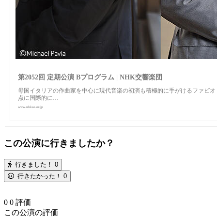
第2052回 定期公演 Bプログラム | NHK交響楽団
母国イタリアの作曲家を中心に現代音楽の初演も積極的に手がけるファビオ
点に国際的に…
www.nhkso.or.jp
この公演に行きましたか？
行きました！
0
行きたかった！
0
0
0
評価
この公演の評価