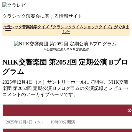
コ
ン
クラシック演奏会に関する情報サイト
テ
ン
クラシック音楽雑学クイズ『クラシックタイムショッククイズ』ができま
ツ
した
へ
移
動
©公益財団法人ＮＨＫ交響楽団
NHK交響楽団 第2052回 定期公演 Bプロ
グラム
2025年12月4日（木）サントリーホールにて開催、NHK交響
楽団 第2052回 定期公演 Bプログラムの公演記録とレビュー/
コメントのアーカイブページです。
公
2025年12月4日（木） 19時00分開演