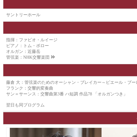
サントリーホール
指揮：ファビオ・ルイージ
ピアノ：トム・ボロー
オルガン：近藤岳
管弦楽：
NHK交響楽団
藤倉 大：管弦楽のためのオーシャン・ブレイカー～ピエール・ブーレ
フランク：交響的変奏曲
サン＝サーンス：交響曲第3番 ハ短調 作品78 「オルガンつき」
翌日も同プログラム