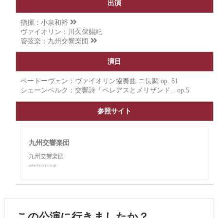
出演
指揮：
小泉和裕
ヴァイオリン：川久保賜紀
管弦楽：
九州交響楽団
演目
ベートーヴェン：ヴァイオリン協奏曲 ニ長調 op. 61
シェーンベルク：交響詩「ペレアスとメリザンド」op.5
参照サイト
九州交響楽団
九州交響楽団
www.kyukyo.or.jp
この公演に行きましたか？