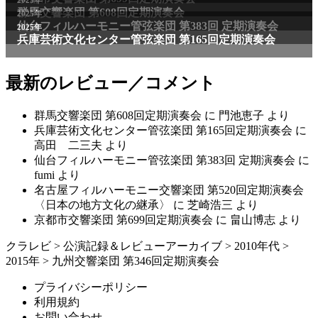
最新のレビュー／コメント
群馬交響楽団 第608回定期演奏会
に
門池恵子
より
兵庫芸術文化センター管弦楽団 第165回定期演奏会
に
高田 二三夫
より
仙台フィルハーモニー管弦楽団 第383回 定期演奏会
に
fumi
より
名古屋フィルハーモニー交響楽団 第520回定期演奏会
〈日本の地方文化の継承〉
に
芝崎浩三
より
京都市交響楽団 第699回定期演奏会
に
畠山博志
より
クラレビ
>
公演記録＆レビューアーカイブ
>
2010年代
>
2015年
>
九州交響楽団 第346回定期演奏会
プライバシーポリシー
利用規約
お問い合わせ