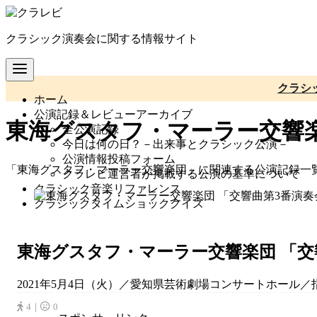
コ
ン
クラシック演奏会に関する情報サイト
テ
ン
ツ
へ
クラシ
ホーム
移
公演記録＆レビューアーカイブ
動
東海グスタフ・マーラー交響
全公演記録
今日は何の日？－出来事とクラシック公演－
公演情報投稿フォーム
「東海グスタフ・マーラー交響楽団」に関連する公演記録一
クラレビ運営者が掲載する公演の基準について
クラシック音楽リファレンス
クラシックタイムショッククイズ
東海グスタフ・マーラー交響楽団 「交
2021年5月4日（火）／愛知県芸術劇場コンサートホール／指
4｜
0