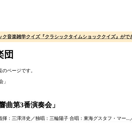
ック音楽雑学クイズ『クラシックタイムショッククイズ』がで
楽団
覧のページです。
響曲第3番演奏会」
揮：三澤洋史／独唱：三輪陽子 合唱：東海グスタフ・マー...／