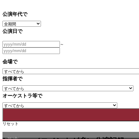
公演年代で
公演日で
～
会場で
指揮者で
オーケストラ等で
リセット
2011年