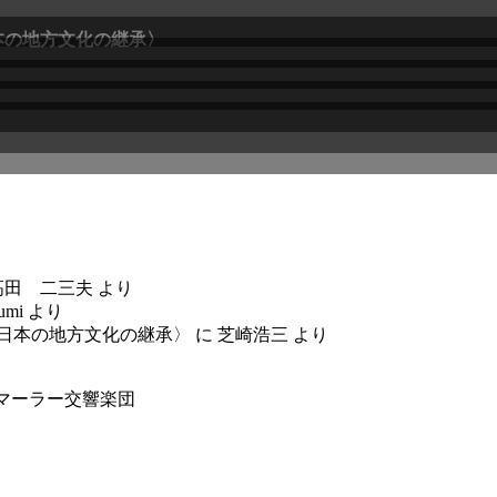
本の地方文化の継承〉
高田 二三夫
より
umi
より
〈日本の地方文化の継承〉
に
芝崎浩三
より
マーラー交響楽団