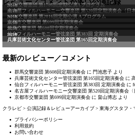
レビュー／コメントが多い公演記録
NHK交響楽団 第1706回定期公演Aプログラム
2024年
名古屋フィルハーモニー交響楽団 第520回定期演奏会〈日
2024年
NHK交響楽団 第2016回定期公演 Aプログラム
2025年
京都市交響楽団 第699回定期演奏会
2025年
群馬交響楽団 第608回定期演奏会
2025年
仙台フィルハーモニー管弦楽団 第383回 定期演奏会
2025年
兵庫芸術文化センター管弦楽団 第165回定期演奏会
最新のレビュー／コメント
群馬交響楽団 第608回定期演奏会
に
門池恵子
より
兵庫芸術文化センター管弦楽団 第165回定期演奏会
に
仙台フィルハーモニー管弦楽団 第383回 定期演奏会
に
f
名古屋フィルハーモニー交響楽団 第520回定期演奏会
京都市交響楽団 第699回定期演奏会
に
畠山博志
より
クラレビ
>
公演記録＆レビューアーカイブ
>
東海グスタフ・
プライバシーポリシー
利用規約
お問い合わせ