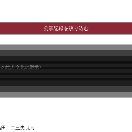
高田 二三夫
より