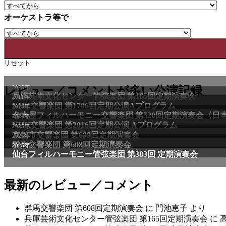
オーケストラ等で
リセット
レビュー／コメントが多い公演記録
最新のレビュー／コメント
群馬交響楽団 第608回定期演奏会
に
門池恵子
より
兵庫芸術文化センター管弦楽団 第165回定期演奏会
に