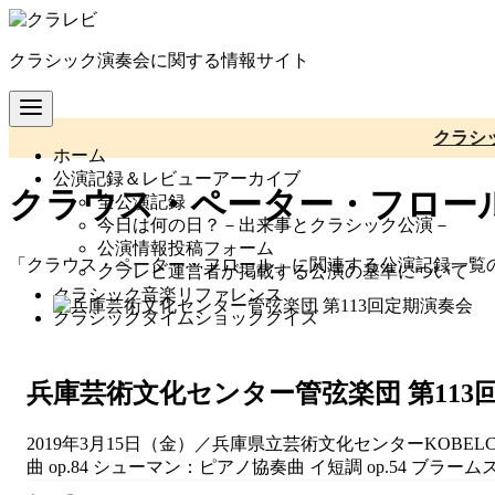
コ
ン
クラシック演奏会に関する情報サイト
テ
ン
ツ
へ
クラシ
ホーム
移
公演記録＆レビューアーカイブ
動
クラウス・ペーター・フロー
全公演記録
今日は何の日？－出来事とクラシック公演－
公演情報投稿フォーム
「クラウス・ペーター・フロール」に関連する公演記録一覧
クラレビ運営者が掲載する公演の基準について
クラシック音楽リファレンス
クラシックタイムショッククイズ
兵庫芸術文化センター管弦楽団 第113
2019年3月15日（金）／兵庫県立芸術文化センターKOB
曲 op.84 シューマン：ピアノ協奏曲 イ短調 op.54 ブラーム