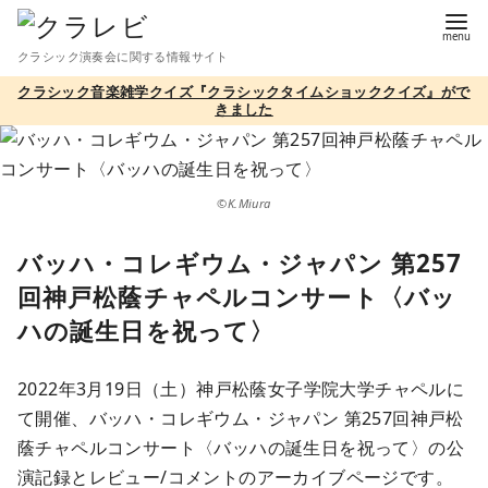
コ
ン
クラシック演奏会に関する情報サイト
テ
クラシック音楽雑学クイズ『クラシックタイムショッククイズ』がで
ン
きました
ツ
へ
移
©K.Miura
動
バッハ・コレギウム・ジャパン 第257
回神戸松蔭チャペルコンサート〈バッ
ハの誕生日を祝って〉
2022年3月19日（土）神戸松蔭女子学院大学チャペルに
て開催、バッハ・コレギウム・ジャパン 第257回神戸松
蔭チャペルコンサート〈バッハの誕生日を祝って〉の公
演記録とレビュー/コメントのアーカイブページです。