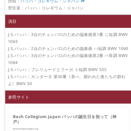
合唱：
バッハ・コレギウム・ジャパン
管弦楽：バッハ・コレギウム・ジャパン
演目
J.S.バッハ：3台のチェンバロのための協奏曲第1番 ニ短調 BWV
1063
J.S.バッハ：2台のチェンバロのための協奏曲 ハ短調 BWV 1060
J.S.バッハ：3台のチェンバロのための協奏曲第2番 ハ長調 BWV
1064
J.S.バッハ：プレリュードとフーガ ト短調 BWV 535
J.S.バッハ：カンタータ 第30番《喜べ、贖われた者たちの群れ
よ》BWV 30
参照サイト
Bach Collegium Japan バッハの誕生日を祝って（神
戸）
bachcollegiumjapan.org