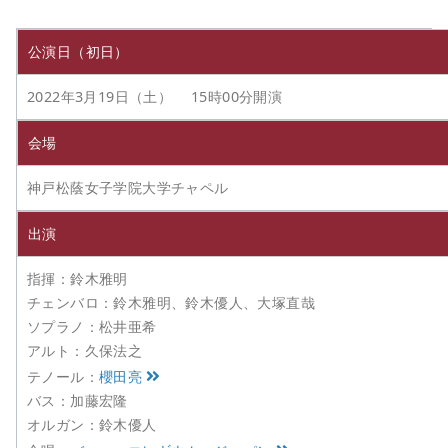
公演日（初日）
2022年3月19日（土） 15時00分開演
会場
神戸松蔭女子学院大学チャペル
出演
指揮：鈴木雅明
チェンバロ：鈴木雅明、鈴木優人、大塚直哉
ソプラノ：松井亜希
アルト：久保法之
テノール：
櫻田亮
バス：加藤宏隆
オルガン：鈴木優人