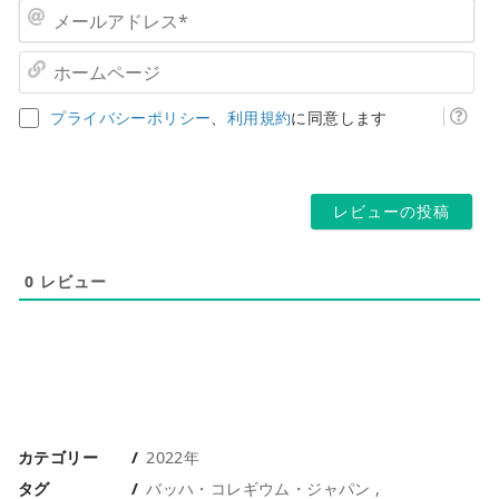
前
メ
*
ー
ル
ホ
ア
ー
ド
ム
プライバシーポリシー
、
利用規約
に同意します
レ
ペ
ス
ー
*
ジ
0
レビュー
カテゴリー
2022年
タグ
バッハ・コレギウム・ジャパン