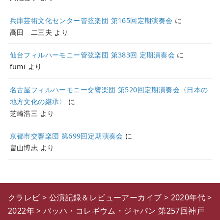
兵庫芸術文化センター管弦楽団 第165回定期演奏会
に
高田 二三夫
より
仙台フィルハーモニー管弦楽団 第383回 定期演奏会
に
fumi
より
名古屋フィルハーモニー交響楽団 第520回定期演奏会〈日本の
地方文化の継承〉
に
芝崎浩三
より
京都市交響楽団 第699回定期演奏会
に
畠山博志
より
クラレビ
>
公演記録＆レビューアーカイブ
>
2020年代
>
2022年
>
バッハ・コレギウム・ジャパン 第257回神戸