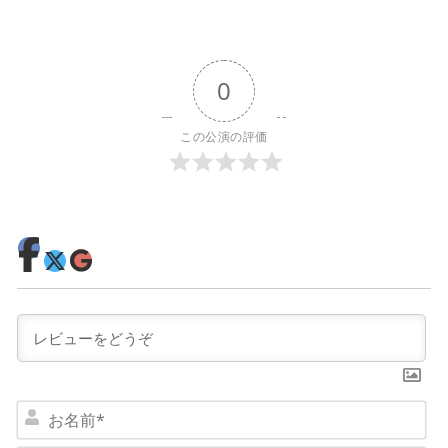
0
この公演の評価
お
名