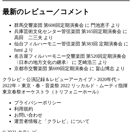
最新のレビュー／コメント
群馬交響楽団 第608回定期演奏会
に
門池恵子
より
兵庫芸術文化センター管弦楽団 第165回定期演奏会
に
高田 二三夫
より
仙台フィルハーモニー管弦楽団 第383回 定期演奏会
に
fumi
より
名古屋フィルハーモニー交響楽団 第520回定期演奏会
〈日本の地方文化の継承〉
に
芝崎浩三
より
京都市交響楽団 第699回定期演奏会
に
畠山博志
より
クラレビ
>
公演記録＆レビューアーカイブ
>
2020年代
>
2022年
>
東京・春・音楽祭 2022 リッカルド・ムーティ指揮
東京春祭オーケストラ（トリフォニーホール）
プライバシーポリシー
利用規約
お問い合わせ
運営者情報と「クラレビ」について