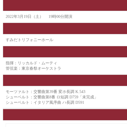
2022年3月19日（土） 19時00分開演
すみだトリフォニーホール
指揮：リッカルド・ムーティ
管弦楽：東京春祭オーケストラ
モーツァルト：交響曲第39番 変ホ長調 K.543
シューベルト：交響曲第8番 ロ短調 D759「未完成」
シューベルト：イタリア風序曲 ハ長調 D591