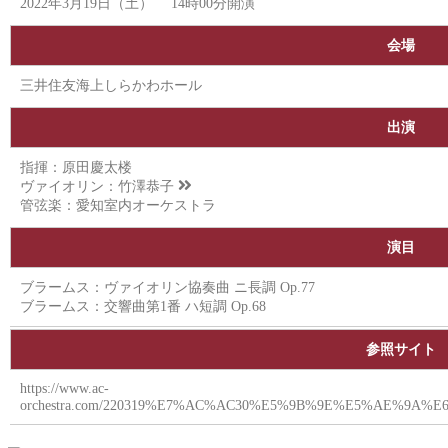
2022年3月19日（土） 14時00分開演
会場
三井住友海上しらかわホール
出演
指揮：原田慶太楼
ヴァイオリン：
竹澤恭子
管弦楽：愛知室内オーケストラ
演目
ブラームス：ヴァイオリン協奏曲 ニ長調 Op.77
ブラームス：交響曲第1番 ハ短調 Op.68
参照サイト
https://www.ac-
orchestra.com/220319%E7%AC%AC30%E5%9B%9E%E5%AE%9A