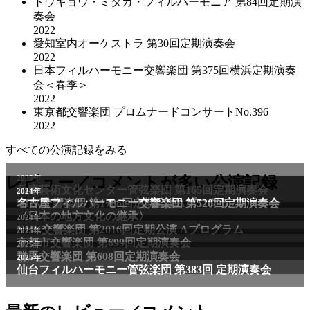
トウキョウ・ミタカ・フィルハーモニア 第84回定期演
奏会
2022
愛知室内オーケストラ 第30回定期演奏会
2022
日本フィルハーモニー交響楽団 第375回横浜定期演奏
会＜春季＞
2022
東京都交響楽団 プロムナードコンサートNo.396
2022
すべての公演記録をみる
2025年
レビュー／コメントが多い公演記録
兵庫芸術文化センター管弦楽団 第165回定期演奏会
2011年
2024年
NHK交響楽団 第1706回定期公演Aプログラム
名古屋フィルハーモニー交響楽団 第520回定期演奏会
〈日本の地方文化の継承〉
2024年
NHK交響楽団 第2016回定期公演 Aプログラム
2025年
京都市交響楽団 第699回定期演奏会
2025年
群馬交響楽団 第608回定期演奏会
2025年
仙台フィルハーモニー管弦楽団 第383回 定期演奏会