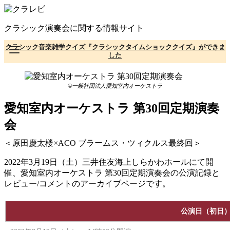
コ
ン
クラシック演奏会に関する情報サイト
テ
ン
クラシック音楽雑学クイズ『クラシックタイムショッククイズ』ができま
ツ
した
へ
移
動
©一般社団法人愛知室内オーケストラ
愛知室内オーケストラ 第30回定期演奏
会
＜原田慶太楼×ACO ブラームス・ツィクルス最終回＞
2022年3月19日（土）三井住友海上しらかわホールにて開
催、愛知室内オーケストラ 第30回定期演奏会の公演記録と
レビュー/コメントのアーカイブページです。
公演日（初日