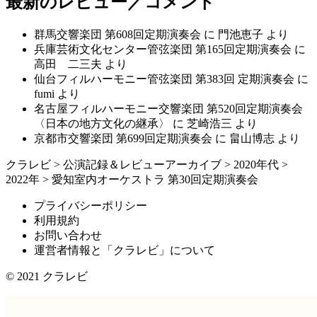
最新のレビュー／コメント
群馬交響楽団 第608回定期演奏会
に
門池恵子
より
兵庫芸術文化センター管弦楽団 第165回定期演奏会
に
高田 二三夫
より
仙台フィルハーモニー管弦楽団 第383回 定期演奏会
に
fumi
より
名古屋フィルハーモニー交響楽団 第520回定期演奏会
〈日本の地方文化の継承〉
に
芝崎浩三
より
京都市交響楽団 第699回定期演奏会
に
畠山博志
より
クラレビ
>
公演記録＆レビューアーカイブ
>
2020年代
>
2022年
>
愛知室内オーケストラ 第30回定期演奏会
プライバシーポリシー
利用規約
お問い合わせ
運営者情報と「クラレビ」について
© 2021
クラレビ