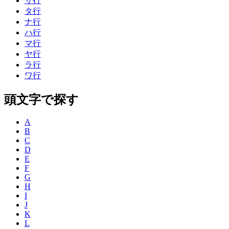
サ行
タ行
ナ行
ハ行
マ行
ヤ行
ラ行
ワ行
頭文字で探す
A
B
C
D
E
F
G
H
I
J
K
L