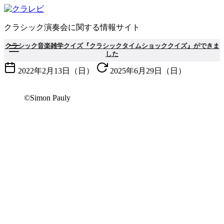
コ
ン
クラシック演奏会に関する情報サイト
テ
ン
クラシック音楽雑学クイズ『クラシックタイムショッククイズ』ができま
ツ
した
へ
2022年2月13日（日）
2025年6月29日（日）
移
動
©Simon Pauly