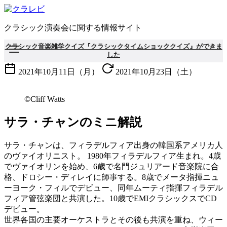
コ
ン
クラシック演奏会に関する情報サイト
テ
ン
クラシック音楽雑学クイズ『クラシックタイムショッククイズ』ができま
ツ
した
へ
2021年10月11日（月）
2021年10月23日（土）
移
動
©Cliff Watts
サラ・チャンのミニ解説
サラ・チャンは、フィラデルフィア出身の韓国系アメリカ人
のヴァイオリニスト。 1980年フィラデルフィア生まれ。4歳
でヴァイオリンを始め、6歳で名門ジュリアード音楽院に合
格、ドロシー・ディレイに師事する。8歳でメータ指揮ニュ
ーヨーク・フィルでデビュー、同年ムーティ指揮フィラデル
フィア管弦楽団と共演した。10歳でEMIクラシックスでCD
デビュー。
世界各国の主要オーケストラとその後も共演を重ね、ウィー