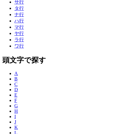
サ行
タ行
ナ行
ハ行
マ行
ヤ行
ラ行
ワ行
頭文字で探す
A
B
C
D
E
F
G
H
I
J
K
L