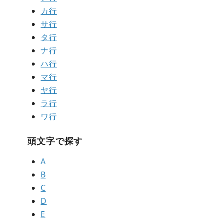
カ行
サ行
タ行
ナ行
ハ行
マ行
ヤ行
ラ行
ワ行
頭文字で探す
A
B
C
D
E