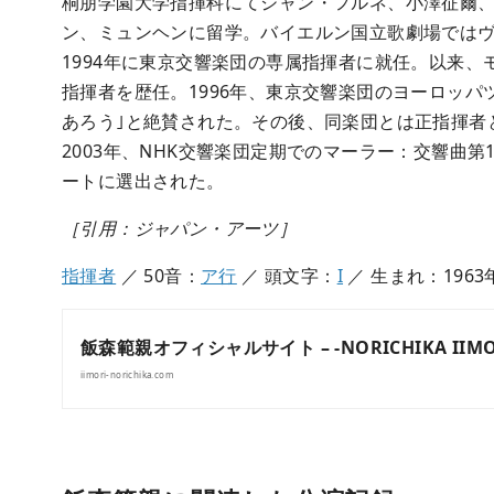
桐朋学園大学指揮科にてジャン・フルネ、小澤征爾
ン、ミュンヘンに留学。バイエルン国立歌劇場では
1994年に東京交響楽団の専属指揮者に就任。以来
指揮者を歴任。1996年、東京交響楽団のヨーロッパ
あろう｣と絶賛された。その後、同楽団とは正指揮者
2003年、NHK交響楽団定期でのマーラー：交響曲
ートに選出された。
［引用：ジャパン・アーツ］
指揮者
／ 50音：
ア行
／ 頭文字：
I
／ 生まれ：1963
飯森範親オフィシャルサイト – -NORICHIKA IIMORI 
iimori-norichika.com