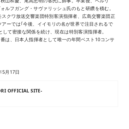
、秋山和慶、尾高忠明の各氏に師事。卒業後、ベルリ
ヴォルフガング・サヴァリッシュ氏のもと研鑽を積む。
、モスクワ放送交響楽団特別客演指揮者、広島交響楽団正
ツアーでは｢今後、イイモリの名が世界で注目されるで
として密接な関係を続け、現在は特別客演指揮者。
第1番は、日本人指揮者として唯一の年間ベスト10コンサ
年5月17日
OFFICIAL SITE-