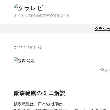
コ
ン
クラシック演奏会に関する情報サイト
テ
ン
クラシ
ツ
へ
移
2021年12月1日（水）
動
©s.y
飯森範親のミニ解説
飯森範親は、日本の指揮者。