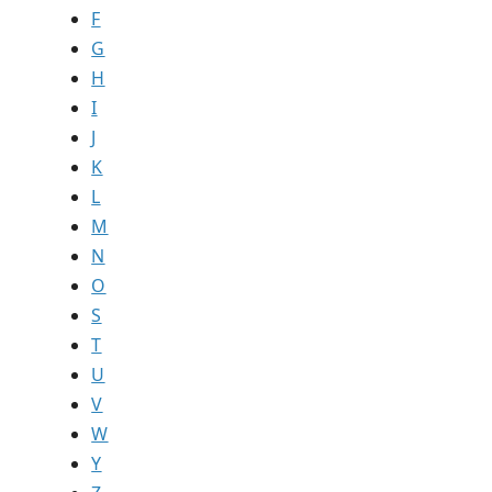
F
G
H
I
J
K
L
M
N
O
S
T
U
V
W
Y