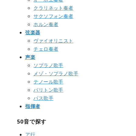
クラリネット奏者
サクソフォン奏者
ホルン奏者
弦楽器
ヴァイオリニスト
チェロ奏者
声楽
ソプラノ歌手
メゾ・ソプラノ歌手
テノール歌手
バリトン歌手
バス歌手
指揮者
50音で探す
ア行