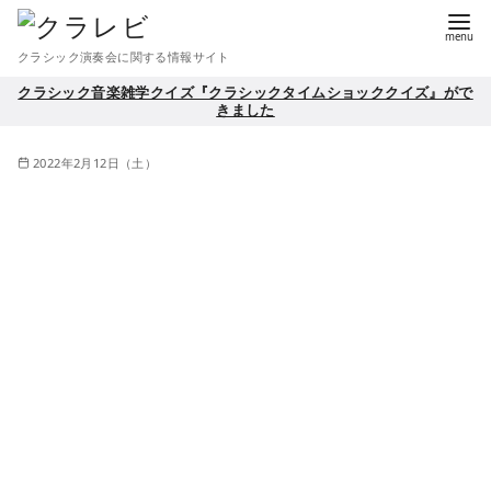
コ
ン
クラシック演奏会に関する情報サイト
テ
クラシック音楽雑学クイズ『クラシックタイムショッククイズ』がで
ン
きました
ツ
へ
2022年2月12日（土）
移
動