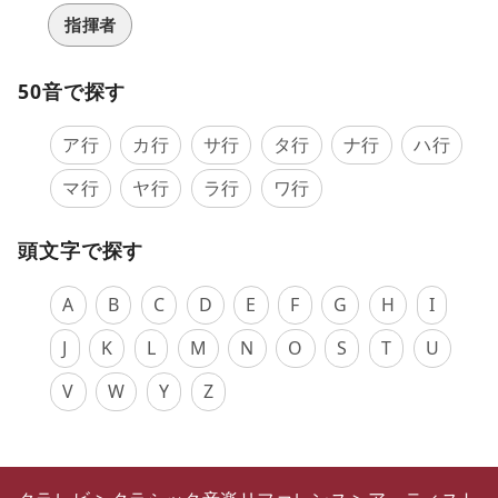
指揮者
50音で探す
ア行
カ行
サ行
タ行
ナ行
ハ行
マ行
ヤ行
ラ行
ワ行
頭文字で探す
A
B
C
D
E
F
G
H
I
J
K
L
M
N
O
S
T
U
V
W
Y
Z