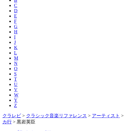
B
C
D
E
F
G
H
I
J
K
L
M
N
O
S
T
U
V
W
Y
Z
クラレビ
>
クラシック音楽リファレンス
>
アーティスト
>
カ行
>
黒岩英臣