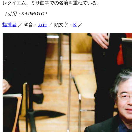
レクイエム、ミサ曲等での名演を重ねている。
［引用：KAJIMOTO］
指揮者
／ 50音：
カ行
／ 頭文字：
K
／