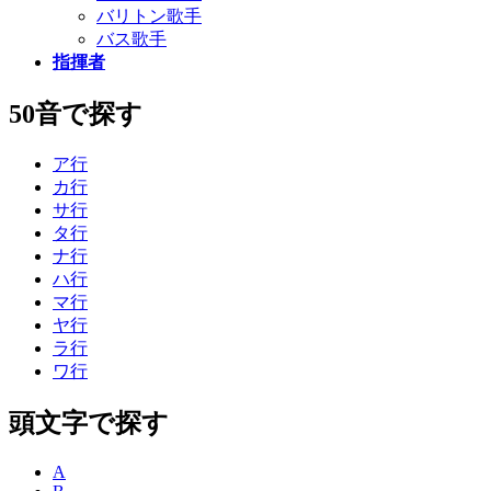
バリトン歌手
バス歌手
指揮者
50音で探す
ア行
カ行
サ行
タ行
ナ行
ハ行
マ行
ヤ行
ラ行
ワ行
頭文字で探す
A