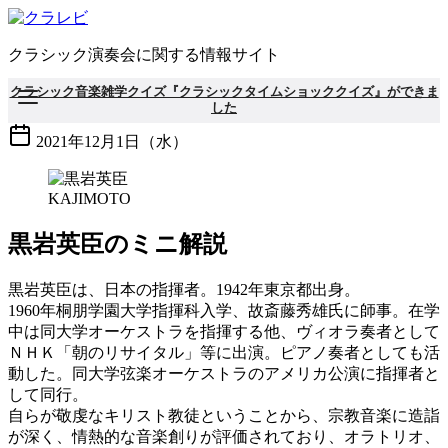
コ
ン
クラシック演奏会に関する情報サイト
テ
ン
クラシック音楽雑学クイズ『クラシックタイムショッククイズ』ができま
ツ
した
へ
2021年12月1日（水）
移
動
KAJIMOTO
黒岩英臣のミニ解説
黒岩英臣は、日本の指揮者。1942年東京都出身。
1960年桐朋学園大学指揮科入学、故斎藤秀雄氏に師事。在学
中は同大学オーケストラを指揮する他、ヴィオラ奏者として
ＮＨＫ「朝のリサイタル」等に出演。ピアノ奏者としても活
動した。同大学弦楽オーケストラのアメリカ公演に指揮者と
して同行。
自らが敬虔なキリスト教徒ということから、宗教音楽に造詣
が深く、情熱的な音楽創りが評価されており、オラトリオ、