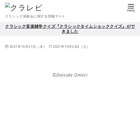
コ
ン
クラシック演奏会に関する情報サイト
テ
クラシック音楽雑学クイズ『クラシックタイムショッククイズ』がで
ン
きました
ツ
へ
2021年10月21日（木）
2021年10月23日（土）
移
動
©Daisuke Omori