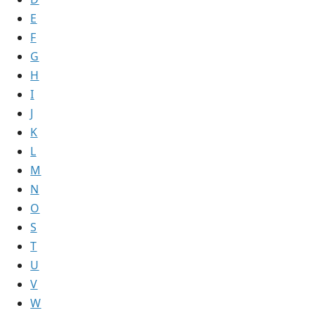
E
F
G
H
I
J
K
L
M
N
O
S
T
U
V
W