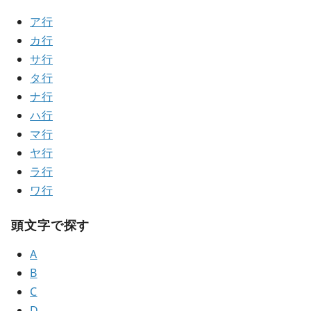
ア行
カ行
サ行
タ行
ナ行
ハ行
マ行
ヤ行
ラ行
ワ行
頭文字で探す
A
B
C
D