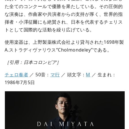
た全てのコンクールで優勝を果たしている。その圧倒的
な演奏は、作曲家や共演者からの支持が厚く、世界的指
揮者・小澤征爾にも絶賛され、日本を代表するチェリス
トとして国際的な活動を繰り広げている。
使用楽器は、上野製薬株式会社より貸与された1698年製
A.ストラディヴァリウス“Cholmondeley”である。
［引用：日本コロンビア］
チェロ奏者
／ 50音：
マ行
／ 頭文字：
M
／ 生まれ：
1986年7月5日